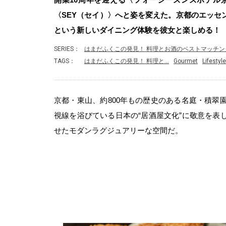
〈SEY（セイ）〉へと姿を変えた。京都のエッセ
という新しいダイニング体験を彼女と楽しめる！
SERIES：
はまだふくこの発見！ 料理とお酒のベストマッチング！ 
TAGS：
はまだふくこの発見！ 料理と…
Gourmet
Lifestyle
京都・東山、約800年もの歴史のある名庭・積翠
視線を浴びている日本の“居酒屋文化”に敬意を表
せたモダンラグジュアリーな空間だ。