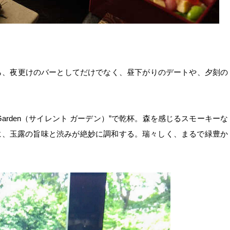
いるから、夜更けのバーとしてだけでなく、昼下がりのデートや、夕刻の
 Garden（サイレント ガーデン）”で乾杯。森を感じるスモーキーな
に、玉露の旨味と渋みが絶妙に調和する。瑞々しく、まるで緑豊か