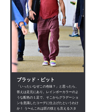
ブラッド・ピット
「いったいなぜこの色味？」と思ったら、
答えは足元にあり。レインボーカラーのよ
うな配色の１足で、そこからグラデーショ
ンを意識したコーデに仕上げたというわけ
か！ う〜んこれは匠の技とも言えるスタ