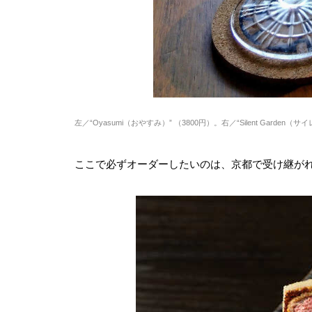
左／“Oyasumi（おやすみ）” （3800円）。右／“Silent Garden（
ここで必ずオーダーしたいのは、京都で受け継がれ