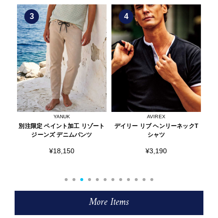
3
4
YANUK
AVIREX
ョル
別注限定 ペイント加工 リゾート
デイリー リブ ヘンリーネックT
ド
ジーンズ デニムパンツ
シャツ
¥18,150
¥3,190
More Items