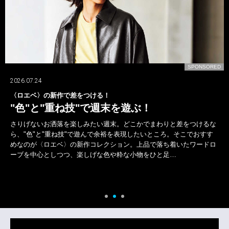
D
SPONSORED
2026.07.24
〈ロエベ〉の新作で差をつける！
"色"と"重ね技"で週末を遊ぶ！
さりげないお洒落を楽しみたい週末。どこかでまわりと差をつけるな
ら、"色"と"重ね技"で遊んで余裕を表現したいところ。そこでおすす
めなのが〈ロエベ〉の新作コレクション。上品で落ち着いたワードロ
ーブを中心としつつ、楽しげな色や粋な小物をひと足…