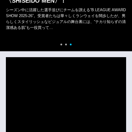
〈SHISEIDO MEN〉！
シーズン中に活躍した選手並びにチームを讃える“B.LEAGUE AWARD
SHOW 2025-26”。受賞者たちは華々しくランウェイを闊歩したが、男
らしくスタイリッシュなビジュアルの舞台裏には、“テカり知らずの清
潔感ある肌”も一役買って…