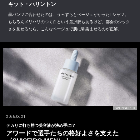
キット・ハリントン
黒パンツに合わせたのは、うっすらとベージュがかったTシャツ。
もちろんメリハリのつく白という選択肢もあるけど、都会のシック
さを見せるなら、こんなベージュで肌に馴染ませるのが正解。
D
SPONSORED
2026.06.21
テカりに打ち勝つ美容液が決め手に!?
アワードで選手たちの格好よさを支えた