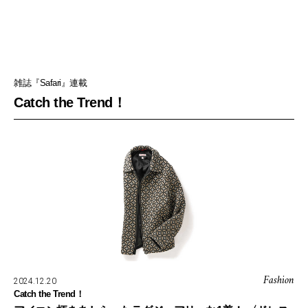
雑誌『Safari』連載
Catch the Trend！
Fashion
2024.12.20
Catch the Trend！