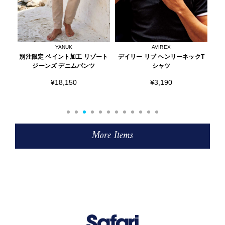
YANUK
AVIREX
ョル
別注限定 ペイント加工 リゾート
デイリー リブ ヘンリーネックT
ド
ジーンズ デニムパンツ
シャツ
¥18,150
¥3,190
More Items