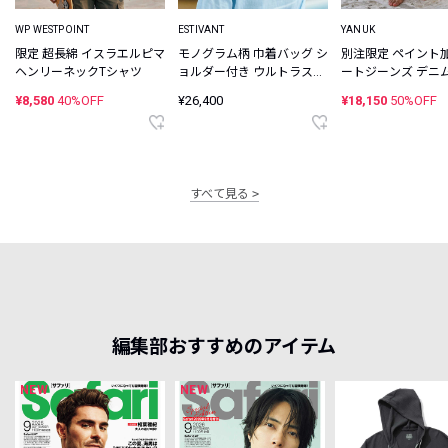
WP WESTPOINT
ESTIVANT
YANUK
限定 超長綿 イスラエルピマ
モノグラム柄 巾着バッグ シ
別注限定 ペイント
ヘンリーネックTシャツ
ョルダー付き ウルトラスエ
ートジーンズ デニ
ード Ultrasuede
¥8,580
40%OFF
¥26,400
¥18,150
50%OFF
すべて見る
編集部おすすめのアイテム
NEW
NEW