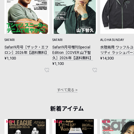
SAFARI
SAFARI
ALOHA SUNDAY
Safari9月号［ザック・エフ
Safari9月号増刊Special
水陸両用 ワッフルユ
ロン］2026年【送料無料】
Edition［COVER:山下智
リティ ラッシュパー
¥1,100
久］2026年【送料無料】
¥14,300
¥1,100
すべて見る
新着アイテム
NEW
NEW
NEW