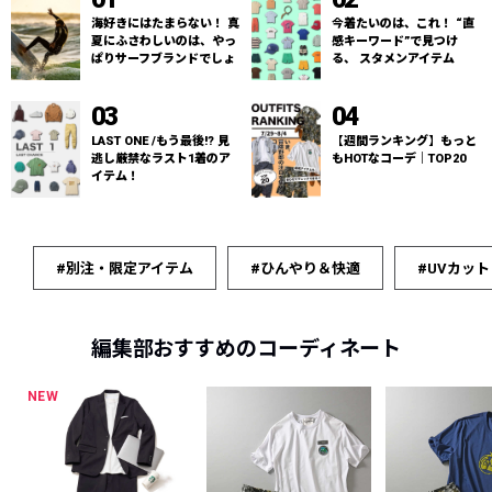
海好きにはたまらない！ 真
今着たいのは、これ！ “直
夏にふさわしいのは、やっ
感キーワード”で見つけ
ぱりサーフブランドでしょ
る、 スタメンアイテム
03
04
LAST ONE /もう最後!? 見
【週間ランキング】もっと
逃し厳禁なラスト1着のア
もHOTなコーデ｜TOP20
イテム！
#別注・限定アイテム
#ひんやり＆快適
#UVカット
編集部おすすめのコーディネート
NEW