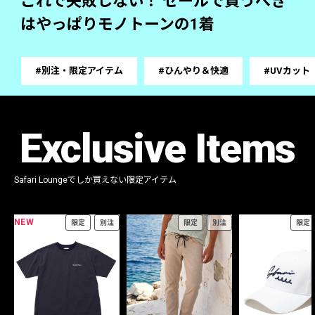
これで失敗しない！ セールで買うべき
はやっぱりモノトーンの1着
#別注・限定アイテム
#ひんやり＆快適
#UVカット
Exclusive Items
Safari Loungeでしか買えない限定アイテム
NEW
限定
別注
限定
別注
限定