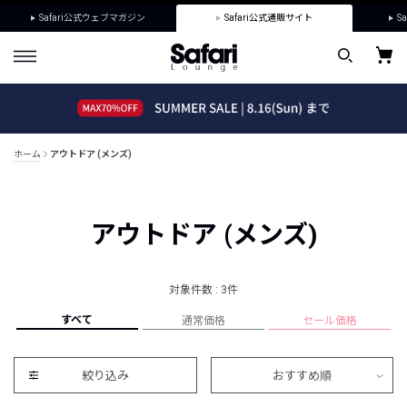
Safari公式ウェブマガジン
Safari公式通販サイト
Sa
ホーム
アウトドア (メンズ)
アウトドア (メンズ)
対象件数 : 3件
すべて
通常価格
セール価格
絞り込み
おすすめ順