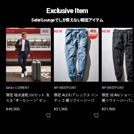
Exclusive Item
Safari Loungeでしか買えない限定アイテム
NEW
NEW
NEW
限定
限定
Safari CURRENT
WP WESTPOINT
WP WESTPOINT
限定 吸水速乾 UVカット 洗
限定 ALEX/アレックス イン
限定 SEAN/ショー
える "オールシーン" セット
ディゴ 裾リブイージーパン
裾リブイージーパン
アップ
ツ
¥49,500
¥31,900
¥31,900