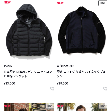
NEW
NEW
限定
ECOALF
Safari CURRENT
日本限定 DENALI/デナリ ニットコン
限定 ニット切り替え ハイネックブル
ビ中綿ジャケット
ゾン
¥33,000
¥39,600
NEW
NEW
限定
限定