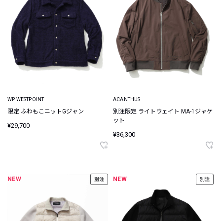
WP WESTPOINT
ACANTHUS
限定 ふわもこニットGジャン
別注限定 ライトウェイト MA-1ジャケ
ット
¥29,700
¥36,300
NEW
NEW
別注
別注