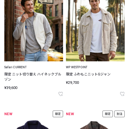
Safari CURRENT
WP WESTPOINT
限定 ニット切り替え ハイネックブル
限定 ふわもこニットGジャン
ゾン
¥29,700
¥39,600
NEW
NEW
限定
限定
別注