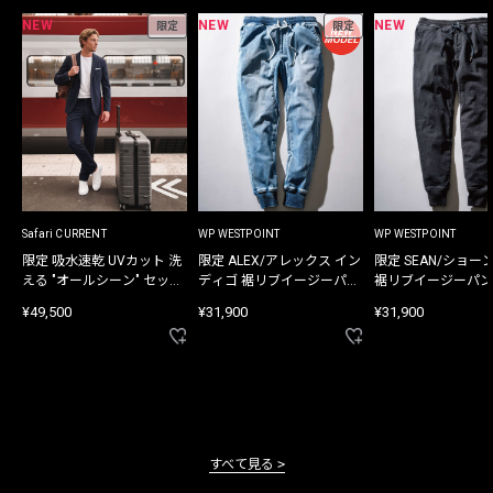
NEW
NEW
NEW
限定
限定
Safari CURRENT
WP WESTPOINT
WP WESTPOINT
限定 吸水速乾 UVカット 洗
限定 ALEX/アレックス イン
限定 SEAN/ショー
える "オールシーン" セット
ディゴ 裾リブイージーパン
裾リブイージーパン
アップ
ツ
¥49,500
¥31,900
¥31,900
すべて見る