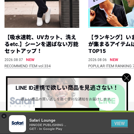
【吸水速乾、UVカット、洗え
【ランキング】い
るetc.】シーンを選ばない万能
が集まるアイテムは
セットアップ！
TOP15
NEW
NEW
2026.08.07
2026.08.06
RECOMMEND ITEM vol.334
POPULAR ITEM RANKING 
LINE ID連携で欲しい商品を見逃さない！
すべて見る
欲しい商品の買い逃しを防ぐ便利な通知をお届けします。
詳しくはこちら ＞
×
公式SNSアカウント
Safari Lounge
VIEW
HINODE PUBLISHING ..
GET - In Google Play