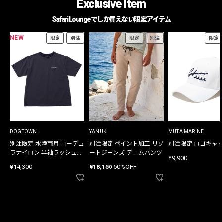
Exclusive Item
Safari Loungeでしか買えない限定アイテム
NEW
限定
別注
限定
別注
限定
DOGTOWN
YANUK
MUTA MARINE
別注限定 水陸両用 コーデュ
別注限定 ペイント加工 リゾ
別注限定 ロゴキャ
ラナイロン 半袖ラッシュガ
ートジーンズ デニムパンツ
¥9,900
ード
¥14,300
¥18,150
50%OFF