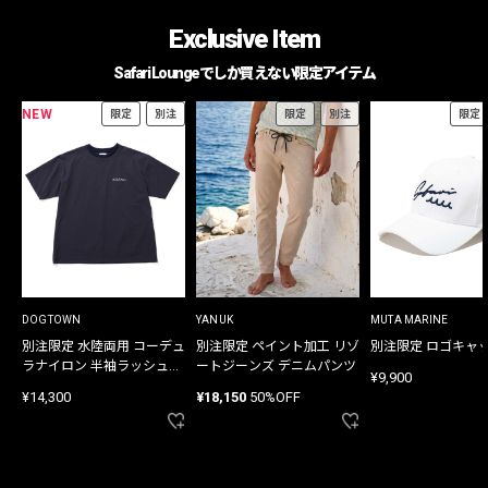
Exclusive Item
Safari Loungeでしか買えない限定アイテム
NEW
限定
別注
限定
別注
限定
DOGTOWN
YANUK
MUTA MARINE
別注限定 水陸両用 コーデュ
別注限定 ペイント加工 リゾ
別注限定 ロゴキャ
ラナイロン 半袖ラッシュガ
ートジーンズ デニムパンツ
¥9,900
ード
¥14,300
¥18,150
50%OFF