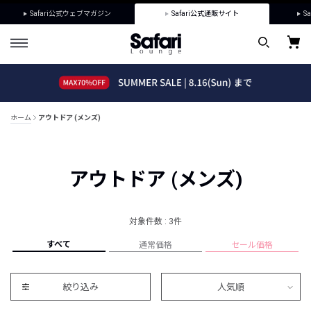
Safari公式ウェブマガジン
Safari公式通販サイト
Sa
ホーム
アウトドア (メンズ)
アウトドア (メンズ)
対象件数 : 3件
すべて
通常価格
セール価格
絞り込み
人気順