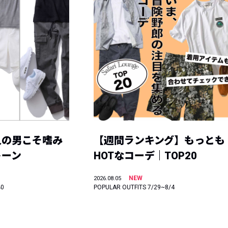
人の男こそ嗜み
【週間ランキング】もっとも
トーン
HOTなコーデ｜TOP20
NEW
2026.08.05
40
POPULAR OUTFITS 7/29~8/4