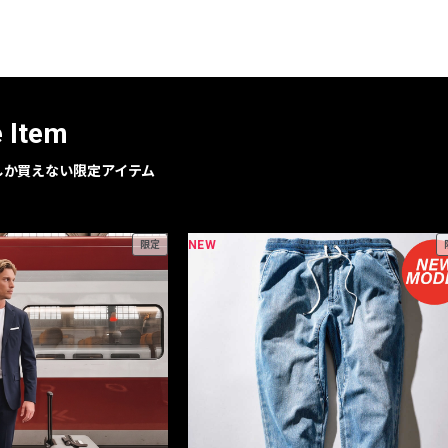
レコメンドアイテム
ピックアップアイテム
フォーカスブランド
セールおすすめアイテム
e Item
人気アイテム TOP 15
geでしか買えない限定アイテム
NEW
限定