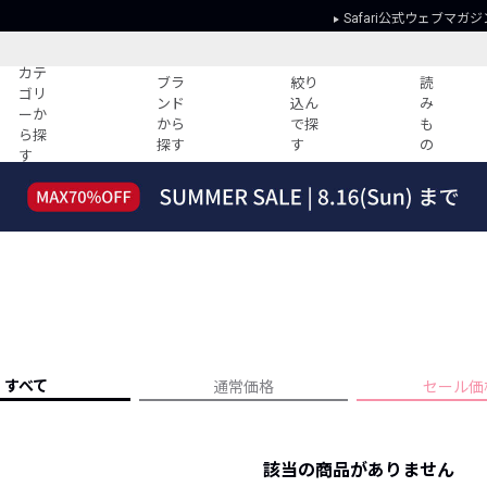
Safari公式ウェブマガジ
カテ
ブラ
絞り
読
ゴリ
ンド
込ん
み
ーか
から
で探
も
ら探
探す
す
の
す
読みもの
ガイド
ー
すべての記事
ショッピング
2026年のイチオシTシャツ！
初めての方
“WP”のイージーパンツを徹底解説&コ
Club Safari
ーデ紹介
よくある質問
HOTなコーデ TOP20
会社概要
ディネート
新ブランドご紹介！
会員利用規約
すべて
通常価格
セール価
人気記事ランキング
プライバシー
バイヤーズ レコメンド
特定商取引に
今週の別注アイテム
該当の商品がありません
ウィークリーコーデ