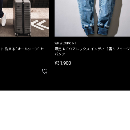
WP WESTPOINT
ト 洗える "オールシーン" セ
限定 ALEX/アレックス インディゴ 裾リブイー
パンツ
¥31,900