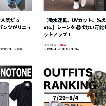
大人気だっ
【吸水速乾、UVカット、洗
ーパンツがリニュ
etc.】シーンを選ばない万能
ットアップ！
NEW
2026.08.07
底解説&コーデ紹介
RECOMMEND ITEM vol.334