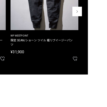
WP WESTPOINT
WP WESTPOINT
ジー
限定 SEAN/ショーン ツイル 裾リブイージーパン
限定 DAVID/デイヴィッド インデ
ツ
イージーパンツ
¥31,900
¥33,000