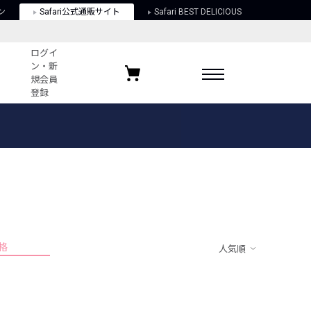
ン
Safari公式通販サイト
Safari BEST DELICIOUS
ログイ
ン・新
規会員
登録
ログイン・新規会員登録
お気に入りアイテム
ガイド
お気に入りブランド
お気に入り記事
最近チェックしたアイテム
格
人気順
ポリシー
関する法律