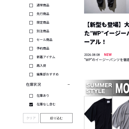
通常商品
先行商品
限定商品
【新型も登場】
別注商品
た”WP”イージ
セール商品
ーアル！
予約商品
NEW
2026.08.08
新着アイテム
“WP”のイージーパンツを徹
再入荷
編集部おすすめ
在庫状況
在庫あり
在庫なし含む
クリア
絞り込む