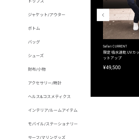
トップス
ジャケット/アウター
ボトム
バッグ
ACANTHUS
Safari CURRENT
別注限定 フード付き チェックシャツジャケット
限定 吸水速乾 UVカッ
シューズ
ットアップ
¥31,900
¥49,500
財布/小物
アクセサリー/時計
ヘルス&コスメティクス
インテリア/ルームアイテム
モバイル/ステーショナリー
サーフ/マリングッズ