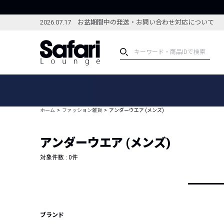
2026.07.17 お盆期間中の発送・お問い合わせ対応について
アイテム
スペシャル
カテゴリーから探す
スペシャルフィーチャ
ホーム
ファッション雑貨
アンダーウエア (メンズ)
ブランドから探す
特集記事
絞り込んで探す
アンダーウエア (メンズ)
新着アイテム
コーディネート
編集部のおすすめアイテム
対象件数 :
0
件
編集部のおすすめコー
ランキング
雑誌・カタログ掲載アイテム
セール
ブランド