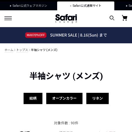
Safari公式ウェブマガジン
Safari公式通販サイト
Sa
ホーム
トップス
半袖シャツ (メンズ)
半袖シャツ (メンズ)
総柄
オープンカラー
リネン
対象件数 : 90件