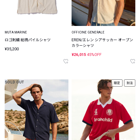
MUTA MARINE
OFFICINE GENERALE
ロゴ刺繍 総柄パイルシャツ
EREN/エレン シアサッカー オープン
カラーシャツ
¥35,200
¥26,015
45%OFF
SOLD OUT
限定
別注