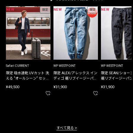
NEW
NEW
NEW
限定
限定
Safari CURRENT
WP WESTPOINT
WP WESTPOINT
限定 吸水速乾 UVカット 洗
限定 ALEX/アレックス イン
限定 SEAN/ショー
える "オールシーン" セット
ディゴ 裾リブイージーパン
裾リブイージーパン
アップ
ツ
¥49,500
¥31,900
¥31,900
すべて見る