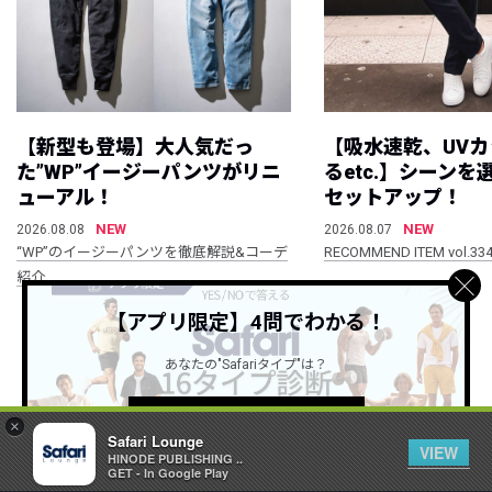
【新型も登場】大人気だっ
【吸水速乾、UV
た”WP”イージーパンツがリニ
るetc.】シーン
ューアル！
セットアップ！
NEW
NEW
2026.08.08
2026.08.07
“WP”のイージーパンツを徹底解説&コーデ
RECOMMEND ITEM vol.33
紹介
【アプリ限定】4問でわかる！
すべて見る
あなたの"Safariタイプ"は？
詳しくはこちら ＞
×
Safari Lounge
VIEW
HINODE PUBLISHING ..
GET - In Google Play
公式SNSアカウント