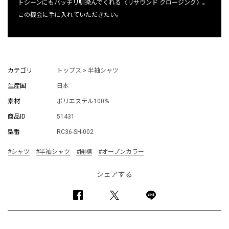
トシーンにもバッチリ馴染んでくれる〈リサウンド クロージング〉。
この機会に手に入れていただきたい。
カテゴリ
トップス > 半袖シャツ
生産国
日本
素材
ポリエステル100%
商品ID
51431
型番
RC36-SH-002
#シャツ
#半袖シャツ
#開襟
#オープンカラー
シェアする