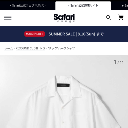
Safari公式ウェブマガジン
Safari公式通販サイト
Sa
ホーム
RESOUND CLOTHING
"ザック"ハーフシャツ
1
/
11