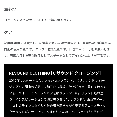
着心地
コットンのような優しい肌触りで着心地も良好。
ケア
温度は40度を限度とし、洗濯機で弱い洗濯が可能です。塩素系及び酸素系漂
白剤の使用禁止です。タンブル乾燥禁止です。日陰で吊り干しをお願いしま
す。底面温度110度を限度としてスチームなしでアイロン仕上げが可能です。
RESOUND CLOTHING [リサウンド クロージング]
2016年にスタートしたファッションブランド、〈リサウンド クロー
ジング〉。岡山の児島にて加工から縫製、仕上げまで一貫して行って
いる、メイド・イン・ジャパンを謳うブランドだ。ブランド名の通
り、インスピレーションの源は鳴り響く“リサウンド”。西海岸アーテ
ィストのライフスタイルや波の音を聴きながら奏でるアコースティッ
クサウンドだ。サーフシーンはもちろんのこと、ショッピングやデー