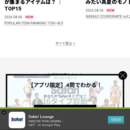
が集まるアイテムは？ ｜
みたい真夏のモノ
TOP15
NEW
2026.08.06
WEEKLY COORDINATE vol.
NEW
2026.08.06
POPULAR ITEM RANKING 7/30~8/5
すべて見る
公式SNSアカウント
【アプリ限定】4問でわかる！
あなたの"Safariタイプ"は？
詳しくはこちら ＞
×
Safari Lounge
VIEW
Safari Lounge アプリ
HINODE PUBLISHING ..
GET - In Google Play
限定の機能もあるアプリでサクサクお買い物