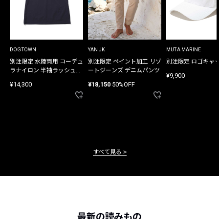
DOGTOWN
YANUK
MUTA MARINE
別注限定 水陸両用 コーデュ
別注限定 ペイント加工 リゾ
別注限定 ロゴキャ
ラナイロン 半袖ラッシュガ
ートジーンズ デニムパンツ
¥9,900
ード
¥14,300
¥18,150
50%OFF
すべて見る
最新の読みもの