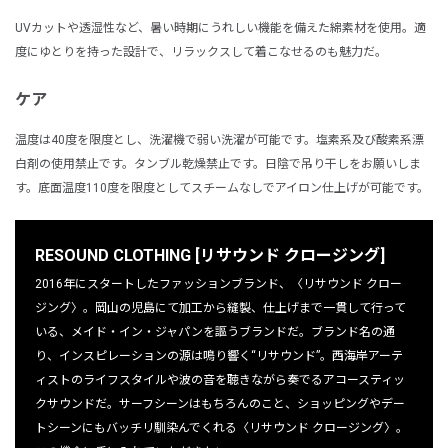
UVカットや透湿性など、暑い時期にうれしい機能を備えた綿素材を使用。適
度にゆとりを持った設計で、リラックスして着こなせるのも魅力だ。
ケア
温度は40度を限度とし、洗濯機で弱い洗濯が可能です。塩素系及び酸素系漂
白剤の使用禁止です。タンブル乾燥禁止です。日陰で吊り干しをお願いしま
す。底面温度110度を限度としてスチームなしでアイロン仕上げが可能です。
RESOUND CLOTHING [リサウンド クロージング]
2016年にスタートしたファッションブランド、〈リサウンド クロー
ジング〉。岡山の児島にて加工から縫製、仕上げまで一貫して行って
いる、メイド・イン・ジャパンを謳うブランドだ。ブランド名の通
り、インスピレーションの源は鳴り響く“リサウンド”。西海岸アーテ
ィストのライフスタイルや波の音を聴きながら奏でるアコースティッ
クサウンドだ。サーフシーンはもちろんのこと、ショッピングやデー
トシーンにもバッチリ馴染んでくれる〈リサウンド クロージング〉。