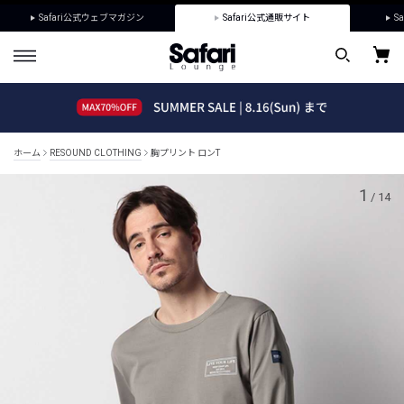
Safari公式ウェブマガジン
Safari公式通販サイト
Sa
ホーム
RESOUND CLOTHING
胸プリント ロンT
1
/
14