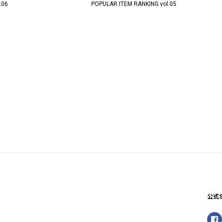
.06
POPULAR ITEM RANKING vol.05
公式