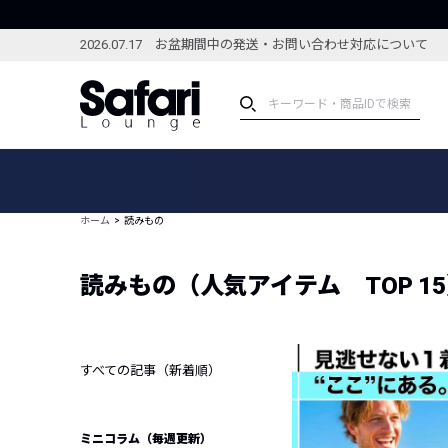
2026.07.17 お盆期間中の発送・お問い合わせ対応について
アイテム
スペシャル
カテゴリーから探す
スペシャルフィーチャ
ホーム
読みもの
ブランドから探す
特集記事
絞り込んで探す
読みもの（人気アイテム TOP 1
新着アイテム
コーディネート
編集部のおすすめアイテム
編集部のおすすめコー
ランキング
雑誌・カタログ掲載アイテム
すべての記事（新着順）
セール
ミニコラム（毎週更新）