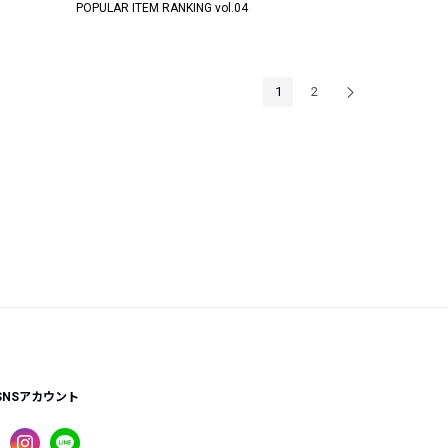
POPULAR ITEM RANKING vol.04
1
2
SNSアカウント