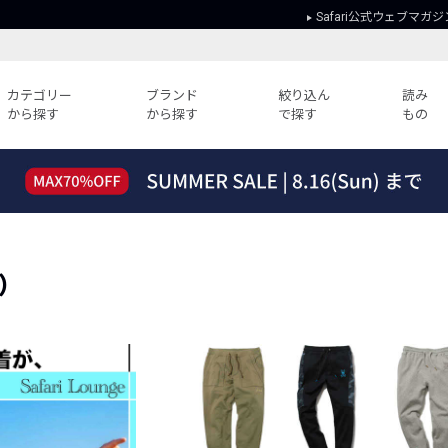
Safari公式ウェブマガジ
カテゴリー
ブランド
絞り込ん
読み
から探す
から探す
で探す
もの
読みもの
ガイド
ー
すべての記事
ショッピング
2026年のイチオシTシャツ！
初めての方
“WP”のイージーパンツを徹底解説&コ
Club Safari
ーデ紹介
5）
よくある質問
HOTなコーデ TOP20
会社概要
ディネート
新ブランドご紹介！
会員利用規約
人気記事ランキング
プライバシー
バイヤーズ レコメンド
特定商取引に
今週の別注アイテム
ウィークリーコーデ