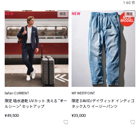
1-60 件
NEW
NEW
限定
限定
Safari CURRENT
WP WESTPOINT
限定 吸水速乾 UVカット 洗える "オー
限定 DAVID/デイヴィッド インディゴ
ルシーン" セットアップ
タック入り イージーパンツ
¥49,500
¥33,000