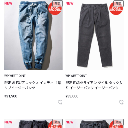
NEW
NEW
限定
限定
WP WESTPOINT
WP WESTPOINT
限定 ALEX/アレックス インディゴ 裾
限定 RYAN/ライアン ツイル タック入
リブイージーパンツ
り イージーパンツ イージーパンツ
¥31,900
¥33,000
NEW
NEW
限定
限定