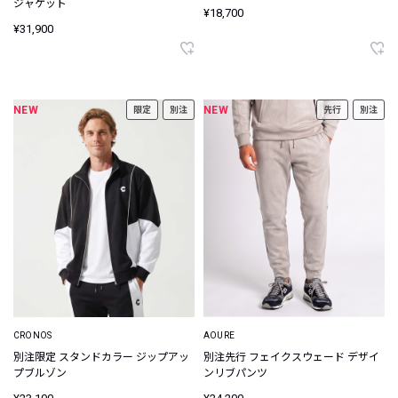
ジャケット
¥18,700
¥31,900
NEW
NEW
限定
別注
先行
別注
CRONOS
AOURE
別注限定 スタンドカラー ジップアッ
別注先行 フェイクスウェード デザイ
プブルゾン
ンリブパンツ