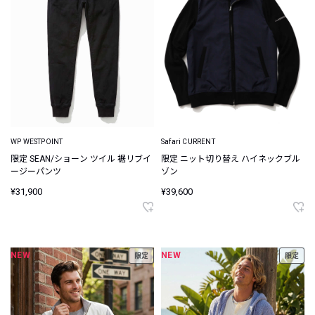
WP WESTPOINT
Safari CURRENT
限定 SEAN/ショーン ツイル 裾リブイ
限定 ニット切り替え ハイネックブル
ージーパンツ
ゾン
¥31,900
¥39,600
NEW
NEW
限定
限定