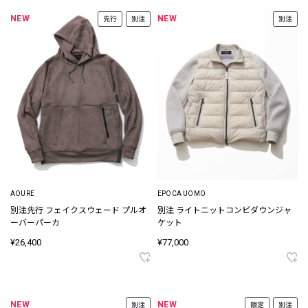
NEW
NEW
先行
別注
別注
AOURE
EPOCA UOMO
別注先行 フェイクスウェード プルオ
別注 ライトニットコンビダウンジャ
ーバーパーカ
ケット
¥26,400
¥77,000
NEW
NEW
別注
限定
別注