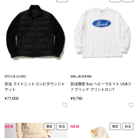
EPOCA UOMO
MALIBUFARM
別注 ライトニットコンビダウンジャ
別注限定 8oz ヘビーウエイト USAフ
ケット
ァブリック プリントロンT
¥77,000
¥9,790
NEW
NEW
限定
別注
限定
別注