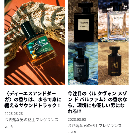
〈ディーエスアンドダー
今注目の〈ル クヴォン メゾ
ガ〉の香りは、まるで身に
ン ド パルファム〉の香水な
纏えるサウンドトラック！
ら、環境にも優しい男にな
れる!?
2023.03.23
お洒落な男の格上フレグランス
2023.03.03
お洒落な男の格上フレグランス
vol.6
vol.5