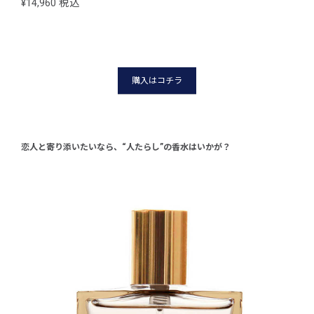
¥14,960 税込
¥14
購入はコチラ
恋人と寄り添いたいなら、“人たらし”の香水はいかが？