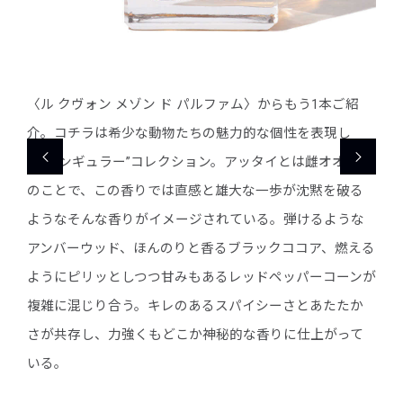
紹
〈ル クヴォン メゾン ド パルファム〉からもう1本ご紹
〈ル
し
介。コチラは希少な動物たちの魅力的な個性を表現し
介。
カミ
た“シンギュラー”コレクション。アッタイとは雌オオカミ
た“
破る
のことで、この香りでは直感と雄大な一歩が沈黙を破る
のこ
うな
ようなそんな
香りがイメージされている。弾けるような
よう
える
アンバーウッド、ほんのりと香るブラックココア、燃える
アン
ーンが
ようにピリッとしつつ甘みもあるレッドペッパーコーンが
よう
たか
複雑に混じり合う。キレのあるスパイシーさとあたたか
複雑
って
さが共存し、力強くもどこか神秘的な香りに仕上がって
さが
いる。
いる