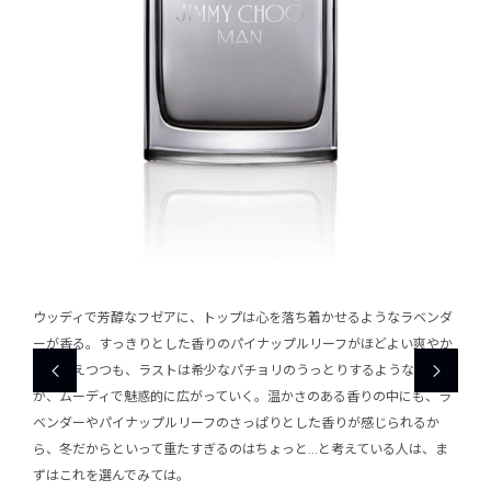
ベンダ
ウッディで芳醇なフゼアに、トップは心を落ち着かせるようなラベンダ
ウッ
爽やか
ーが香る。すっきりとした香りのパイナップルリーフがほどよい爽やか
ーが
情熱
さを与えつつも、ラストは希少なパチョリのうっとりするような情熱
さを
も、ラ
が、ムーディで魅惑的に広がっていく。温かさのある香りの中にも、ラ
が、
るか
ベンダーやパイナップルリーフのさっぱりとした香りが感じられるか
ベン
、ま
ら、冬だからといって重たすぎるのはちょっと…と考えている人は、ま
ら、
ずはこれを選んでみては。
ずは