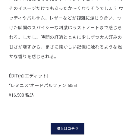
 ウ
そのイメージだけでもあったか〜くなりそうでしょ？ ウ
その
、つ
ッディやバルサム、レザーなどが複雑に混じり合い、つ
ッデ
じら
けた瞬間のスパイシーな刺激はラストノートまで感じら
けた
みの
れる。しかし、
時間の経過とともに少しずつ大人好みの
れる
な温
甘さが増すから、まさに懐かしい記憶に触れるような温
甘さ
かな香りを感じられる。
かな
ÉDIT(h)[エディット]
ÉDI
“レミニス”オードパルファン 50ml
“レ
¥16,500 税込
¥16
購入はコチラ