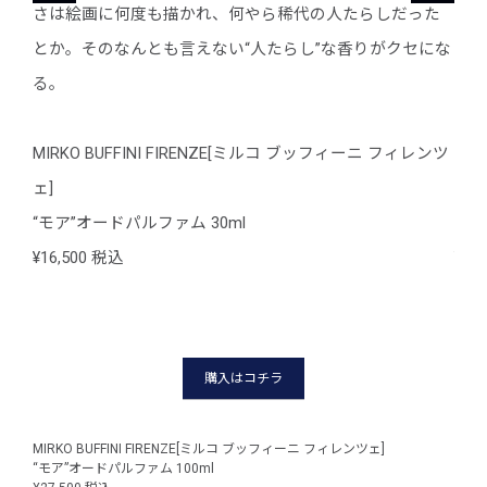
った
さは絵画に何度も描かれ、何やら稀代の人たらしだった
さは
にな
とか。そのなんとも言えない“人たらし”な香りがクセにな
とか
る。
る。
レンツ
MIRKO BUFFINI FIRENZE[ミルコ ブッフィーニ フィレンツ
MI
ェ]
ェ]
“モア”オードパルファム 30ml
“モ
¥16,500 税込
¥16
購入はコチラ
MIRKO BUFFINI FIRENZE[ミルコ ブッフィーニ フィレンツェ]
MIR
“モア”オードパルファム 100ml
“モア