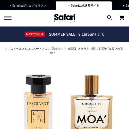
Safari公式ウェブマガジン
Safari公式通販サイト
Sa
ホーム
ヘルス＆コスメティクス
【秋のおすすめ5選】あたたかさ感じる“深め”な香りの香
水！