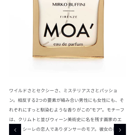
ョ
ワイルドさとセクシーさ、ミステリアスさとパッショ
ワイ
、そ
ン。相反する2つの要素が絡み合い男性にも女性にも、そ
ン。
ーフ
れぞれにすっと馴染むような香りがこの“モア”。モチーフ
れぞ
のエ
は、クリムトと並びウィーン美術史に名を残す画家のエ
は、
美し
ゴン・シーレの恋人でありダンサーのモア。彼女の美し
ゴン