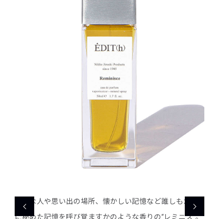
が心
大切な人や思い出の場所、懐かしい記憶など誰しもが心
大切
”。
に秘めた記憶を呼び覚ますかのような香りの“レミニス”。
に秘