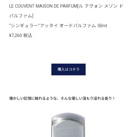
 ド
LE COUVENT MAISON DE PARFUM[ル クヴォン メゾン ド
LE 
パルファム]
パル
“シンギュラー”アッタイ オードパルファム 50ml
“シ
¥7,260 税込
¥7,
購入はコチラ
懐かしい記憶に触れるような、そんな優しい温もり溢れる香り！