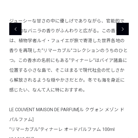
的で
ジューシーな甘さの中に優しげでありながら、官能的で
ジュ
り
魅惑的なバニラの香りがふんわりと広がる。この香り
魅惑
地の
は、植物学者ルイ・フュイエが旅で寄港した世界各地の
は、
ひと
香りを再現した“リマーカブル”コレクションのうちのひと
香り
島に
つ。この香水の名前にもある“ティナーレ”はバイア諸島に
つ。
さか
位置する小さな島で、そこはまるで現代社会の忙しさか
位置
近に
ら解放されるような穏やかさだとか。冬でも海を身近に
ら解
感じたい、なんて人に特におすすめ。
感じ
 ド
LE COUVENT MAISON DE PARFUM[ル クヴォン メゾン ド
LE 
パルファム]
パル
“リマーカブル”ティナーレ オードパルファム 100ml
“リ