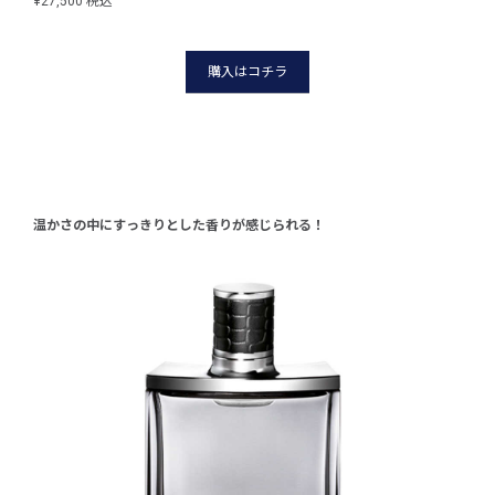
¥27,500
税込
¥27,
購入はコチラ
温かさの中にすっきりとした香りが感じられる！