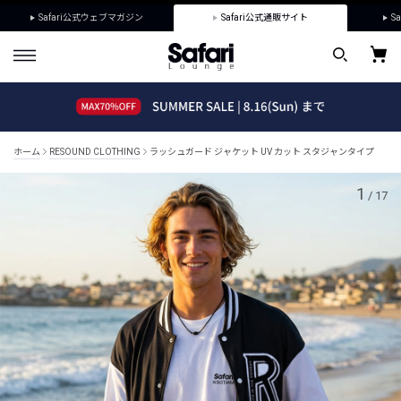
Safari公式ウェブマガジン
Safari公式通販サイト
Sa
ホーム
RESOUND CLOTHING
ラッシュガード ジャケット UV カット スタジャンタイプ
1
/
17