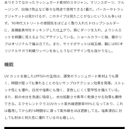
ありそうでなかったラッシュガード素材のスタジャン。マリンスポーツ、クル
ージング、日焼け防止など様々な用途で使用できる1着だ。パーカーやトラッ
クジャケットは見かけるが、このタイプは見たことがないという人も多いは
ず。'90年代ストリートの雰囲気をほどよく取り入れたドロップショルダー
に、高機能素材をドッキングした仕上がり。肩にダーツを入れ、よりシルエ
ットを綺麗に見えるようにデザインしている。ショールカラーと袖、裾のリ
ブはオリジナルで編み立てた。また、サイドポケットは両玉縁、胸にはRCオ
リジナルサガラ刺繍ワッペンをあしらうなどデザイン性も抜かりなし。
機能
UV カットを施したUPF50+の生地は、通常のラッシュガード素材よりも厚
く、時間が経っても薄れることのないサンプロテクション効果を発揮。ストレ
ッチ性にも優れ、日光や塩素にも強く、変色しにくく堅牢性を備えている。
また、肌の水分を急速に吸収し、水分拡散させ素早く乾燥させる効果も期待
できる。エクセレントクラスUVカット紫外線遮断率99％となっており、これ
は着用してから約16時間半に渡って紫外線をほぼ遮断してる。塩素漂白に対
しても耐水と耐久性に優れているのも嬉しい。