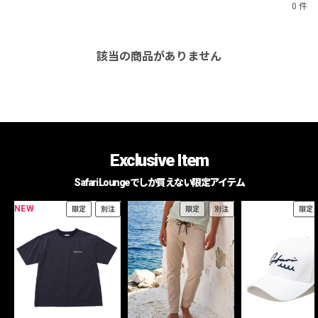
0 件
該当の商品がありません
Exclusive Item
Safari Loungeでしか買えない限定アイテム
NEW
限定
別注
限定
別注
限定