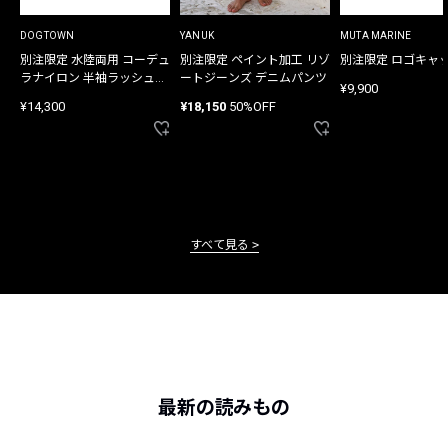
DOGTOWN
YANUK
MUTA MARINE
別注限定 水陸両用 コーデュ
別注限定 ペイント加工 リゾ
別注限定 ロゴキャ
ラナイロン 半袖ラッシュガ
ートジーンズ デニムパンツ
¥9,900
ード
¥14,300
¥18,150
50%OFF
すべて見る
最新の読みもの