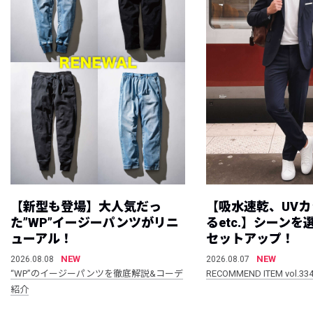
【新型も登場】大人気だっ
【吸水速乾、UV
た”WP”イージーパンツがリニ
るetc.】シーン
ューアル！
セットアップ！
NEW
NEW
2026.08.08
2026.08.07
“WP”のイージーパンツを徹底解説&コーデ
RECOMMEND ITEM vol.33
紹介