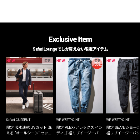
Exclusive Item
Safari Loungeでしか買えない限定アイテム
NEW
NEW
NEW
限定
限定
Safari CURRENT
WP WESTPOINT
WP WESTPOINT
限定 吸水速乾 UVカット 洗
限定 ALEX/アレックス イン
限定 SEAN/ショー
える "オールシーン" セット
ディゴ 裾リブイージーパン
裾リブイージーパン
アップ
ツ