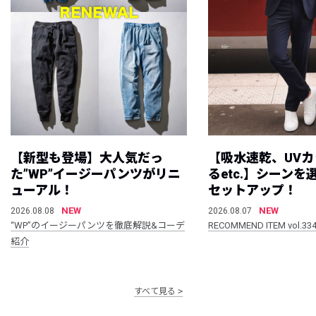
【新型も登場】大人気だっ
【吸水速乾、UV
た”WP”イージーパンツがリニ
るetc.】シーン
ューアル！
セットアップ！
NEW
NEW
2026.08.08
2026.08.07
“WP”のイージーパンツを徹底解説&コーデ
RECOMMEND ITEM vol.33
紹介
すべて見る