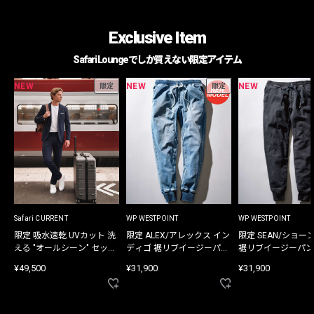
Exclusive Item
Safari Loungeでしか買えない限定アイテム
NEW
NEW
NEW
限定
限定
Safari CURRENT
WP WESTPOINT
WP WESTPOINT
限定 吸水速乾 UVカット 洗
限定 ALEX/アレックス イン
限定 SEAN/ショー
える "オールシーン" セット
ディゴ 裾リブイージーパン
裾リブイージーパン
アップ
ツ
¥49,500
¥31,900
¥31,900