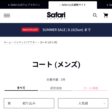
Safari公式ウェブマガジン
Safari公式通販サイト
Sa
ホーム
ジャケット/アウター
コート (メンズ)
コート (メンズ)
対象件数 : 3件
すべて
通常価格
セール価格
絞り込み
人気順