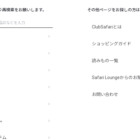
レコメンドアイテム
り再検索をお願いします。
その他ページをお探しの方は
ピックアップアイテム
フォーカスブランド
ClubSafariとは
セールおすすめアイテム
人気アイテム TOP 15
ショッピングガイド
読みもの一覧
Safari Loungeから
お問い合わせ
ム
テム