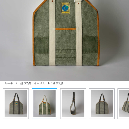
カーキ F：残り2点 キャメル F：残り2点