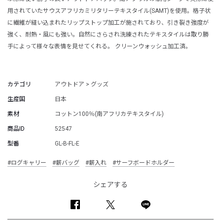
用されていたサウスアフリカミリタリーテキスタイル(SAMT)を使用。格子状
に繊維が縫い込まれたリップストップ加工が施されており、引き裂き強度が
強く、耐熱・風にも強い。自然にさらされ洗練されたテキスタイルは取り勝
手によって様々な表情を見せてくれる。 クリーンウォッシュ加工済。
カテゴリ
アウトドア > グッズ
生産国
日本
素材
コットン100％(南アフリカテキスタイル)
商品ID
52547
型番
GL-B-FL-E
#ログキャリー
#薪バッグ
#薪入れ
#サーフボードホルダー
シェアする