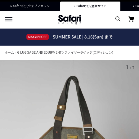
Safari公式ウェブマガジン
Safari公式通販サイト
Sa
ホーム
G LUGGAGE AND EQUIPMENT
ファイヤーラゲッジ(エディション)
1
/
7