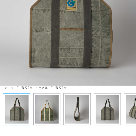
カーキ F：残り2点 キャメル F：残り2点