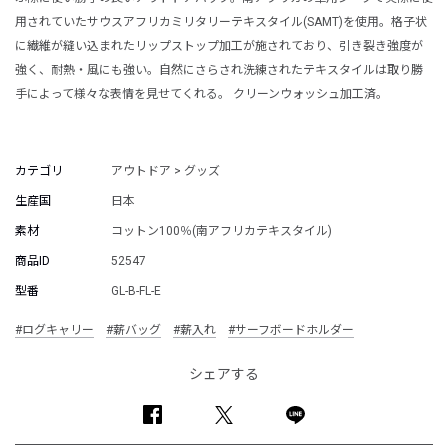
用されていたサウスアフリカミリタリーテキスタイル(SAMT)を使用。格子状
に繊維が縫い込まれたリップストップ加工が施されており、引き裂き強度が
強く、耐熱・風にも強い。自然にさらされ洗練されたテキスタイルは取り勝
手によって様々な表情を見せてくれる。 クリーンウォッシュ加工済。
カテゴリ
アウトドア > グッズ
生産国
日本
素材
コットン100％(南アフリカテキスタイル)
商品ID
52547
型番
GL-B-FL-E
#ログキャリー
#薪バッグ
#薪入れ
#サーフボードホルダー
シェアする