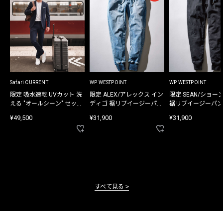
Safari CURRENT
WP WESTPOINT
WP WESTPOINT
限定 吸水速乾 UVカット 洗
限定 ALEX/アレックス イン
限定 SEAN/ショー
える "オールシーン" セット
ディゴ 裾リブイージーパン
裾リブイージーパン
アップ
ツ
¥49,500
¥31,900
¥31,900
すべて見る