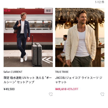
1-12 件
NEW
限定
Safari CURRENT
TRUE TRIBE
限定 吸水速乾 UVカット 洗える "オー
JACOB/ジェイコブ ライトスーツ ジ
ルシーン" セットアップ
ャケット
¥49,500
¥49,610
45%OFF