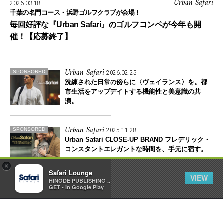
Urban Safari
2026.03.18
千葉の名門コース・浜野ゴルフクラブが会場！
毎回好評な『Urban Safari』のゴルフコンペが今年も開
催！【応募終了】
Urban Safari
SPONSORED
2026.02.25
洗練された日常の傍らに〈ヴェイランス〉を。
都
市生活をアップデイトする機能性と美意識の共
演。
Urban Safari
SPONSORED
2025.11.28
Urban Safari CLOSE-UP BRAND フレデリック・
コンスタント
エレガントな時間を、手元に宿す。
×
Safari Lounge
VIEW
HINODE PUBLISHING ..
Urban Safari
SPONSORED
GET - In Google Play
2025.11.25
〈エルゴチオネイン〉の“とっておき”を、自分に
も、大切な人にも！
アクティブな男こそ、未来
の“健康”を贈りたい！