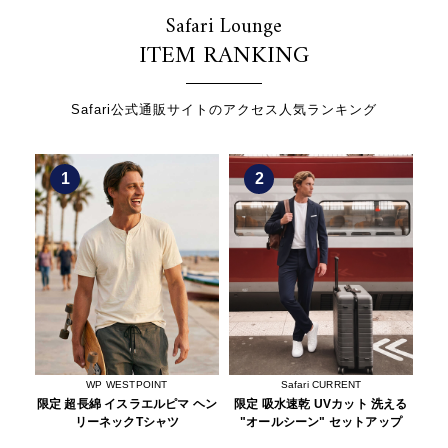
Safari Lounge
ITEM RANKING
Safari公式通販サイトのアクセス人気ランキング
1
2
WP WESTPOINT
Safari CURRENT
クT
限定 超長綿 イスラエルピマ ヘン
限定 吸水速乾 UVカット 洗える
限定
リーネックTシャツ
"オールシーン" セットアップ