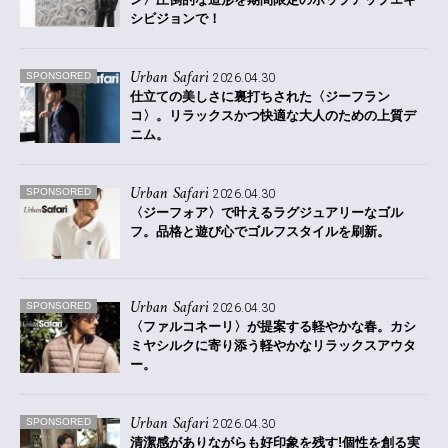
シビジョンで！
Urban Safari
SPONSORED
2026.04.30
仕立ての美しさに裏打ちされた〈ジーフラン
コ〉。
リラックスかつ快適な大人のための上質デ
ニム。
Urban Safari
SPONSORED
2026.04.30
〈ジーフォア〉で叶えるラグジュアリーなゴル
フ。
品格と遊び心でゴルフスタイルを刷新。
Urban Safari
SPONSORED
2026.04.30
〈ファルコネーリ〉が提案する軽やかな春。
カシ
ミヤシルクに寄り添う軽やかなリラックスアウタ
ー。
Urban Safari
SPONSORED
2026.04.30
清潔感がありながらも好印象を残す!
個性を創る実