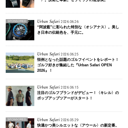
Urban Safari
SPONSORED
2026.06.26
“阿波藍”に彩られた特別な〈オシアナス〉。
美し
き日本の伝統色を、手元に。
Urban Safari
2026.06.25
恒例となった話題のゴルフイベントをレポート！
ゴルフ好きが集結した『Urban Safari OPEN
2026』！
Urban Safari
2026.06.15
注目のゴルフブランドがデビュー！
〈キレル〉の
ポップアップツアーがスタート！
Urban Safari
SPONSORED
2026.05.29
快適かつ美シルエットな〈アウール〉の新定番。