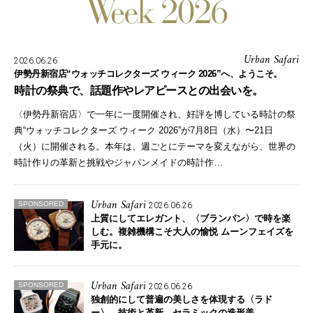
Urban Safari
2026.06.26
伊勢丹新宿店“ウォッチコレクターズ ウィーク 2026”へ、ようこそ。
時計の祭典で、話題作やレアピースとの出会いを。
〈伊勢丹新宿店〉で一年に一度開催され、好評を博している時計の祭
典“ウォッチコレクターズ ウィーク 2026”が7月8日（水）〜21日
（火）に開催される。本年は、週ごとにテーマを変えながら、世界の
時計作りの革新と挑戦やジャパンメイドの時計作…
Urban Safari
SPONSORED
2026.06.26
上質にしてエレガント、〈ブランパン〉で時を楽
しむ。
複雑機構こそ大人の愉悦 ムーンフェイズを
手元に。
Urban Safari
SPONSORED
2026.06.26
独創的にして普遍の美しさを体現する〈ラド
ー〉。
技術と革新。セラミックの造形美。