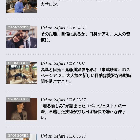
力サロン。
Urban Safari
SPONSORED
2026.04.30
その距離、自信はあるか。
口臭ケアを、大人の習
慣に。
Urban Safari
SPONSORED
2026.03.31
浅草と日光・鬼怒川温泉を結ぶ〈東武鉄道〉のス
ペーシア Ｘ。
大人旅の新しい目的は贅沢な移動時
間を過ごすこと。
Urban Safari
SPONSORED
2026.03.27
“着る愉しみ”が詰まった〈ベルヴェスト〉の一
着。
卓越した技術が打ち出す軽快で端正な佇ま
い。
Urban Safari
SPONSORED
2026.03.27