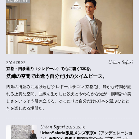
SPONSORED
Urban Safari
2026.05.22
京都・四条通の〈クレドール〉で心に響く1本を。
洗練の空間で出逢う自分だけのタイムピース。
四条の街並みに溶け込む“クレドールサロン 京都”は、静かな時間が流
れる上質な空間。曲線を生かした設えとやわらかな光が、腕時計の美
しさをいっそう引き立てる。ゆったりと自分だけの1本を選ぶひとと
きを楽しめる場所だ。
Urban Safari
2026.05.16
UrbanSafari×阪急メンズ東京×〈アンデュレーショ
ン〉
圧倒的な造形を期間限定のポップアップエキ