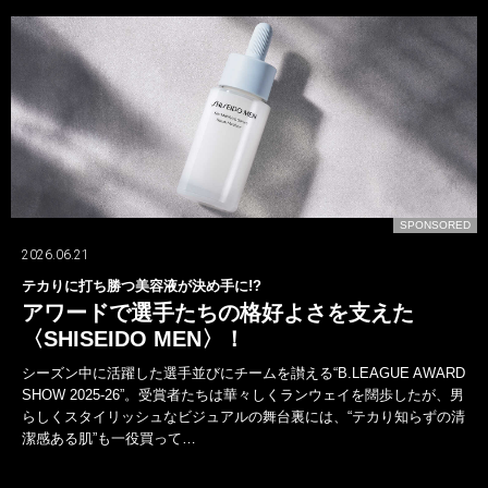
D
SPONSORED
2026.06.21
テカりに打ち勝つ美容液が決め手に!?
アワードで選手たちの格好よさを支えた
〈SHISEIDO MEN〉！
シーズン中に活躍した選手並びにチームを讃える“B.LEAGUE AWARD
SHOW 2025-26”。受賞者たちは華々しくランウェイを闊歩したが、男
らしくスタイリッシュなビジュアルの舞台裏には、“テカり知らずの清
潔感ある肌”も一役買って…