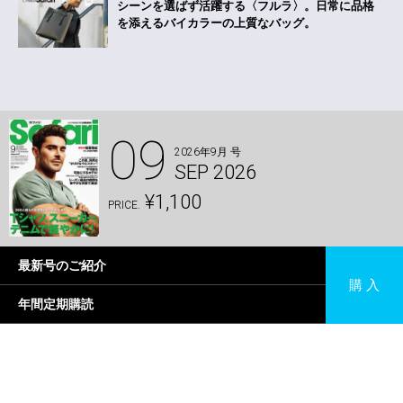
シーンを選ばず活躍する〈フルラ〉。
日常に品格
を添えるバイカラーの上質なバッグ。
09
2026年9月 号
SEP 2026
¥1,100
PRICE.
最新号のご紹介
購 入
年間定期購読