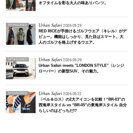
オフタイムを彩る大人の味ありパンツ。
Urban Safari
SPONSORED
2026.05.29
RED RICEが手掛けるゴルフウエア〈キレル〉がデ
ビュー。
機能はしっかり、見た目はスマート。大
人のゴルフを格上げするウエア。
Urban Safari
SPONSORED
2026.05.29
Urban Safari meets "LONDON STYLE"
〈レンジ
ローバー〉の新型SUV、その魅力。
Urban Safari
SPONSORED
2026.05.22
〈ベル＆ロス〉の2大アイコンを比較！
“BR-03”の
西海岸スタイル vs “BR-05”の東海岸スタイル 自分
らしいのはどっちだ!?