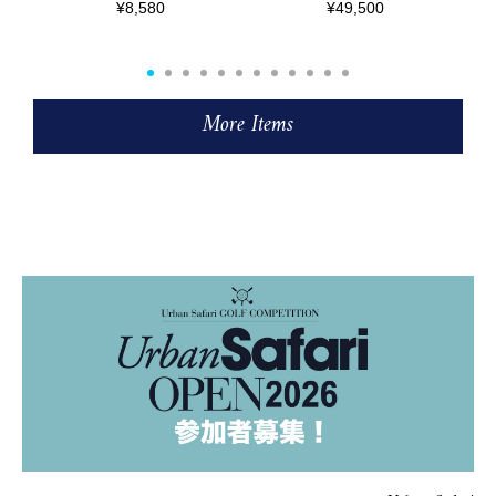
¥8,580
¥49,500
More Items