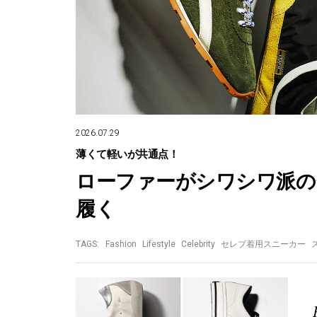
2026.07.29
薄くて軽いが共通点！
ローファーがシワシワ派の
履く
TAGS:
Fashion
Lifestyle
Celebrity
セレブ着用スニーカー