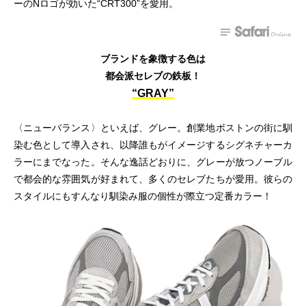
ーのNロゴが効いた“CRT300”を愛用。
ブランドを象徴する色は
都会派セレブの鉄板！
“GRAY”
〈ニューバランス〉といえば、グレー。創業地ボストンの街に馴
染む色として導入され、以降誰もがイメージするシグネチャーカ
ラーにまでなった。そんな逸話どおりに、グレーが放つノーブル
で都会的な雰囲気が好まれて、多くのセレブたちが愛用。彼らの
スタイルにもすんなり馴染み服の個性が際立つ定番カラー！