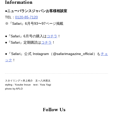
Information
●ニューバランスジャパンお客様相談室
TEL：
0120-85-7120
※『Safari』6月号93〜97ページ掲載
●『Safari』6月号の購入は
コチラ
！
●『Safari』定期購読は
コチラ
！
●『Safari』公式 Instagram（@safarimagazine_official）も
チェ
ック
！
スタイリング＝井上裕介 文＝八木悠太
styling : Yusuke Inoue text : Yuta Yagi
photo by AFLO
Follow Us