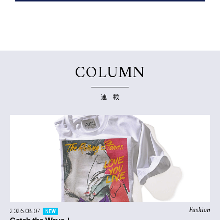
COLUMN
連 載
Fashion
2026.08.07
NEW