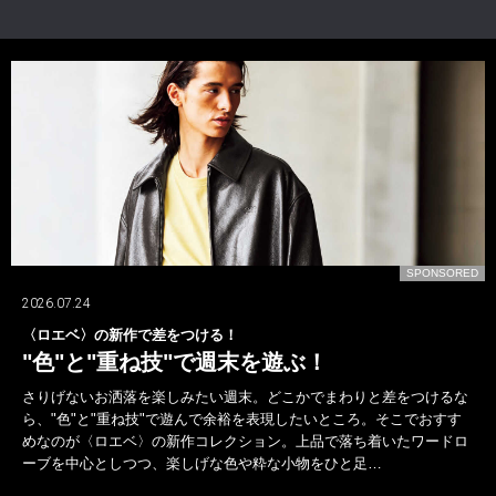
D
SPONSORED
2026.07.24
〈ロエベ〉の新作で差をつける！
"色"と"重ね技"で週末を遊ぶ！
さりげないお洒落を楽しみたい週末。どこかでまわりと差をつけるな
ら、"色"と"重ね技"で遊んで余裕を表現したいところ。そこでおすす
めなのが〈ロエベ〉の新作コレクション。上品で落ち着いたワードロ
ーブを中心としつつ、楽しげな色や粋な小物をひと足…