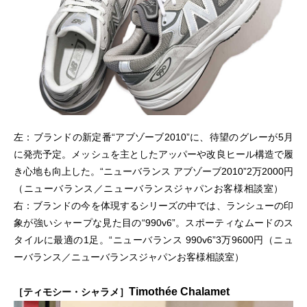
左：ブランドの新定番“アブゾーブ2010”に、待望のグレーが5月
に発売予定。メッシュを主としたアッパーや改良ヒール構造で履
き心地も向上した。“ニューバランス アブゾーブ2010”2万2000円
（ニューバランス／ニューバランスジャパンお客様相談室）
右：ブランドの今を体現するシリーズの中では、ランシューの印
象が強いシャープな見た目の“990v6”。スポーティなムードのス
タイルに最適の1足。“ニューバランス 990v6”3万9600円（ニュ
ーバランス／ニューバランスジャパンお客様相談室）
Timothée Chalamet
［ティモシー・シャラメ］