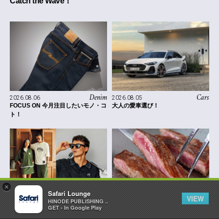
Catch the Wave！
Denim
Cars
2026.08.06
2026.08.05
FOCUS ON 今月注目したいモノ・コ
大人の愛車選び！
ト！
×
Safari Lounge
VIEW
HINODE PUBLISHING ..
Fashion
Gourmet
2026.08.05
2026.08.03
GET - In Google Play
西海岸流GOLFのススメ！
グルメジャーナリスト東龍のホテル