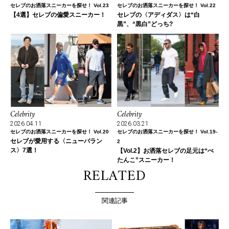
セレブのお洒落スニーカーを探せ！ Vol.23
セレブのお洒落スニーカーを探せ！ Vol.22
【4選】セレブの偏愛スニーカー！
セレブの〈アディダス〉は“白
黒”、“黒白”どっち?
Celebrity
Celebrity
2026.04.11
2026.03.21
セレブのお洒落スニーカーを探せ！ Vol.20
セレブのお洒落スニーカーを探せ！ Vol.19-
セレブが愛用する〈ニューバラン
2
ス〉7選！
【Vol.2】お洒落セレブの足元は“ぺ
たんこ”スニーカー！
RELATED
関連記事