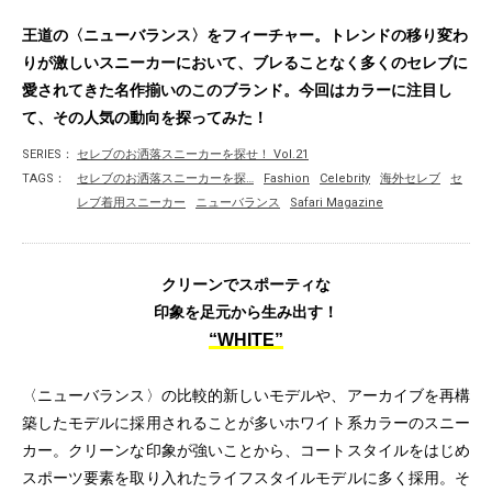
王道の〈ニューバランス〉をフィーチャー。トレンドの移り変わ
りが激しいスニーカーにおいて、ブレることなく多くのセレブに
愛されてきた名作揃いのこのブランド。今回はカラーに注目し
て、その人気の動向を探ってみた！
SERIES：
セレブのお洒落スニーカーを探せ！ Vol.21
TAGS：
セレブのお洒落スニーカーを探…
Fashion
Celebrity
海外セレブ
セ
レブ着用スニーカー
ニューバランス
Safari Magazine
クリーンでスポーティな
印象を足元から生み出す！
“WHITE”
〈ニューバランス〉の比較的新しいモデルや、アーカイブを再構
築したモデルに採用されることが多いホワイト系カラーのスニー
カー。クリーンな印象が強いことから、コートスタイルをはじめ
スポーツ要素を取り入れたライフスタイルモデルに多く採用。そ