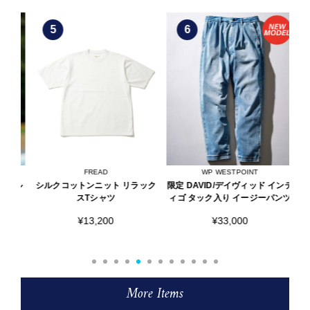
5
6
FREAD
WP WESTPOINT
ョル
シルクコットンニット リラック
限定 DAVID/デイヴィッド インデ
限定
ド
スTシャツ
ィゴ タック入り イージーパンツ
¥13,200
¥33,000
More Items