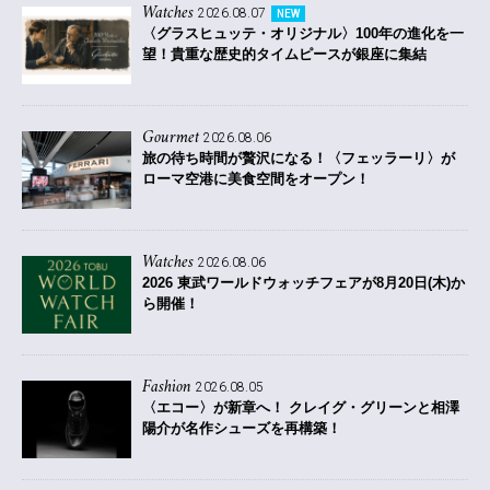
Watches
2026.08.07
NEW
〈グラスヒュッテ・オリジナル〉100年の進化を一
望！貴重な歴史的タイムピースが銀座に集結
Gourmet
2026.08.06
旅の待ち時間が贅沢になる！〈フェッラーリ〉が
ローマ空港に美食空間をオープン！
Watches
2026.08.06
2026 東武ワールドウォッチフェアが8月20日(木)か
ら開催！
Fashion
2026.08.05
〈エコー〉が新章へ！ クレイグ・グリーンと相澤
陽介が名作シューズを再構築！