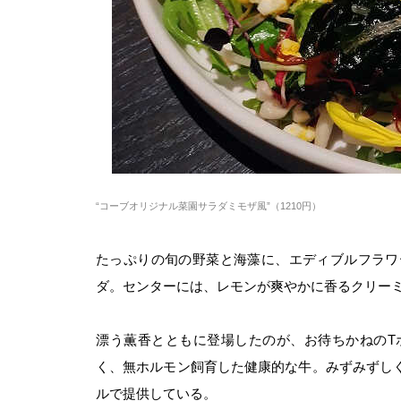
“
コーブオリジナル菜園サラダミモザ風
”
（
1210
円）
たっぷりの旬の野菜と海藻に、エディブルフラワ
ダ。センターには、レモンが爽やかに香るクリー
漂う薫香とともに登場したのが、お待ちかねの
T
く、無ホルモン飼育した健康的な牛。みずみずし
ルで提供している。