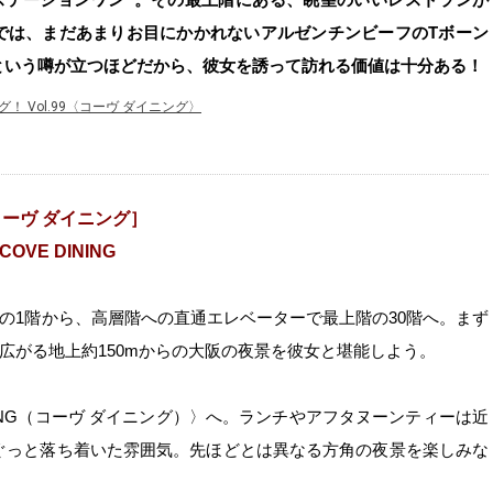
。日本では、まだあまりお目にかかれないアルゼンチンビーフのTボーン
という噂が立つほどだから、彼女を誘って訪れる価値は十分ある！
 Vol.99〈コーヴ ダイニング〉
ーヴ ダイニング］
COVE DINING
”の1階から、高層階への直通エレベーターで最上階の30階へ。まず
広がる地上約150mからの大阪の夜景を彼女と堪能しよう。
NING（コーヴ ダイニング）〉へ。ランチやアフタヌーンティーは近
ぐっと落ち着いた雰囲気。先ほどとは異なる方角の夜景を楽しみな