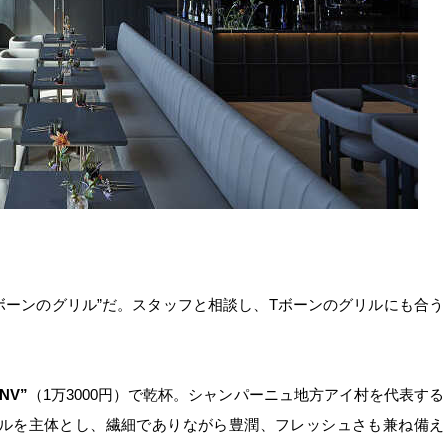
ボーンのグリル
”だ
。スタッフと相談し、
T
ボーンのグリルにも合う
 NV”
（
1
万
3000
円）で乾杯。シャンパーニュ地方アイ村を代表する
ルを主体とし、繊細でありながら豊潤、フレッシュさも兼ね備え