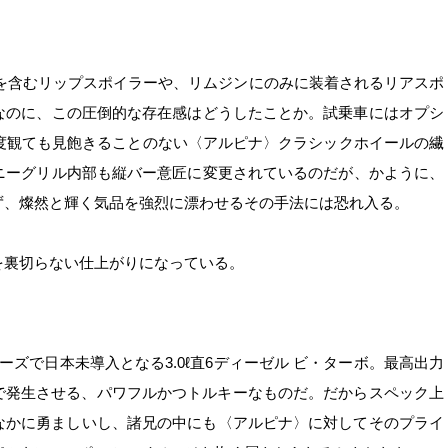
ロゴを含むリップスポイラーや、リムジンにのみに装着されるリアスポ
なのに、この圧倒的な存在感はどうしたことか。試乗車にはオプシ
度観ても見飽きることのない〈アルピナ〉クラシックホイールの繊
ニーグリル内部も縦バー意匠に変更されているのだが、かように、
ず、燦然と輝く気品を強烈に漂わせるその手法には恐れ入る。
を裏切らない仕上がりになっている。
ズで日本未導入となる3.0ℓ直6ディーゼル ビ・ターボ。最高出力
0rpmで発生させる、パワフルかつトルキーなものだ。だからスペック上
となかなかに勇ましいし、諸兄の中にも〈アルピナ〉に対してそのプライ