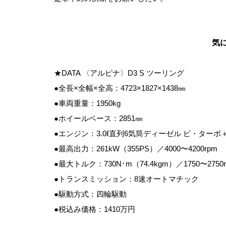
気
★DATA 〈アルピナ〉D3 S ツーリング
●全長×全幅×全高：4723×1827×1438㎜
●車両重量：1950kg
●ホイールベース：2851㎜
●エンジン：3.0ℓ直列6気筒ディーゼル ビ・ター
●最高出力：261kW（355PS）／4000〜4200rpm
●最大トルク：730N･m（74.4kgm）／1750〜2750
●トランスミッション：8速オートマチック
●駆動方式：四輪駆動
●税込み価格：1410万円