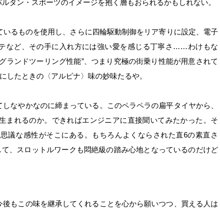
パルタン・スポーツのイメージを抱く層もおられるかもしれない。
ているものを使用し、さらに四輪駆動制御をリア寄りに設定、電子
ステなど、その手に入れ方には強い愛を感じる丁寧さ……わけもな
グランドツーリング性能”、つまり究極の街乗り性能が用意されて
”にしたときの〈アルピナ〉味の妙味たるや。
てしなやかなのに締まっている。このペラペラの扁平タイヤから、
生まれるのか。できればエンジニアに直接聞いてみたかった。そ
思議な感性がそこにある。もちろんよくならされた直6の素直さ
して、スロットルワークも悶絶級の踏み心地となっているのだけど
今後もこの味を継承してくれることを心から願いつつ、買える人は