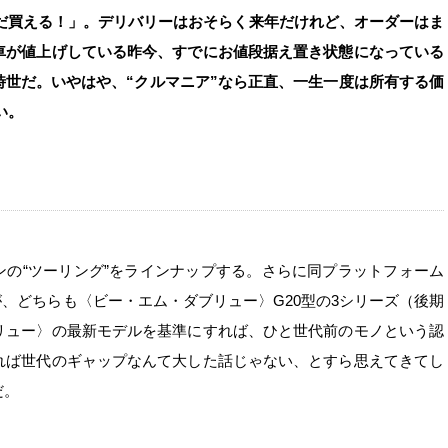
まだ買える！」。デリバリーはおそらく来年だけれど、オーダーはま
車が値上げしている昨今、すでにお値段据え置き状態になっている
世だ。いやはや、“クルマニア”なら正直、一生一度は所有する価
い。
ゴンの“ツーリング”をラインナップする。さらに同プラットフォーム
が、どちらも〈ビー・エム・ダブリュー〉G20型の3シリーズ（後期
リュー〉の最新モデルを基準にすれば、ひと世代前のモノという認
れば世代のギャップなんて大した話じゃない、とすら思えてきてし
だ。