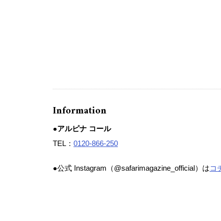
Information
●アルピナ コール
TEL：
0120-866-250
●公式 Instagram（@safarimagazine_official）は
コ