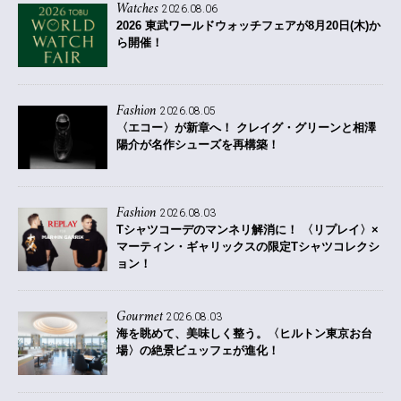
Watches
2026.08.06
2026 東武ワールドウォッチフェアが8月20日(木)か
ら開催！
Fashion
2026.08.05
〈エコー〉が新章へ！ クレイグ・グリーンと相澤
陽介が名作シューズを再構築！
Fashion
2026.08.03
Tシャツコーデのマンネリ解消に！ 〈リプレイ〉×
マーティン・ギャリックスの限定Tシャツコレクシ
ョン！
Gourmet
2026.08.03
海を眺めて、美味しく整う。〈ヒルトン東京お台
場〉の絶景ビュッフェが進化！