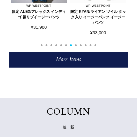
WP WESTPOINT
AOURE
ンディ
限定 RYAN/ライアン ツイル タッ
DEVICE1/デバイス1 スムース レ
限定
ツ
ク入り イージーパンツ イージー
ザースニーカー
パンツ
¥27,500
¥33,000
More Items
COLUMN
連 載