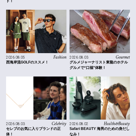
ト！
Fashion
Gourmet
2026.08.05
2026.08.03
西海岸流GOLFのススメ！
グルメジャーナリスト東龍のホテル
グルメで“口福”体験！
Celebrity
Health&Beauty
2026.08.03
2026.08.02
セレブのお気に入りブランドの正
Safari BEAUTY 海男のための身だし
体！
なみ！