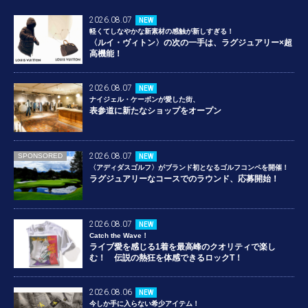
2026.08.07
NEW
軽くてしなやかな新素材の感触が新しすぎる！
〈ルイ・ヴィトン〉の次の一手は、ラグジュアリー×超
高機能！
2026.08.07
NEW
ナイジェル・ケーボンが愛した街、
表参道に新たなショップをオープン
2026.08.07
SPONSORED
NEW
〈アディダスゴルフ〉がブランド初となるゴルフコンペを開催！
ラグジュアリーなコースでのラウンド、応募開始！
2026.08.07
NEW
Catch the Wave！
ライブ愛を感じる1着を最高峰のクオリティで楽し
む！ 伝説の熱狂を体感できるロックT！
2026.08.06
NEW
今しか手に入らない希少アイテム！