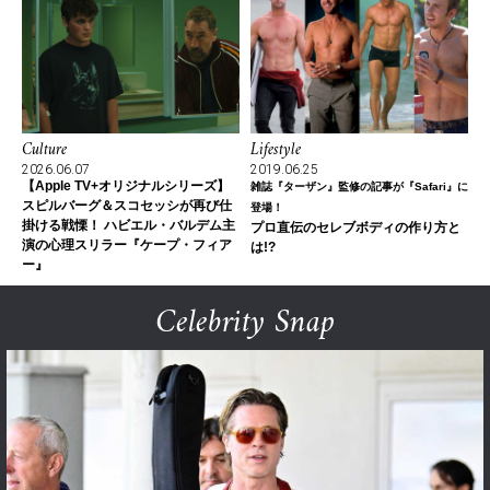
Culture
Lifestyle
2026.06.07
2019.06.25
【Apple TV+オリジナルシリーズ】
雑誌『ターザン』監修の記事が『Safari』に
スピルバーグ＆スコセッシが再び仕
登場！
掛ける戦慄！ ハビエル・バルデム主
プロ直伝のセレブボディの作り方と
演の心理スリラー『ケープ・フィア
は!?
ー』
Celebrity Snap