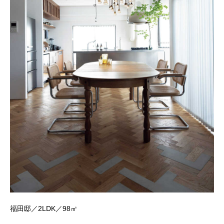
福田邸／2LDK／98㎡