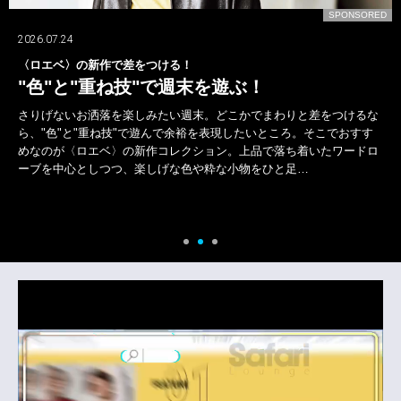
D
SPONSORED
2026.07.24
〈ロエベ〉の新作で差をつける！
"色"と"重ね技"で週末を遊ぶ！
さりげないお洒落を楽しみたい週末。どこかでまわりと差をつけるな
ら、"色"と"重ね技"で遊んで余裕を表現したいところ。そこでおすす
めなのが〈ロエベ〉の新作コレクション。上品で落ち着いたワードロ
ーブを中心としつつ、楽しげな色や粋な小物をひと足…