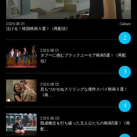
Culture
2026.08.01
泣ける！韓国映画５選！《再配信》
2
2026.08.01
タブーに挑むブラックユーモア映画5選！《再配
信》
3
2026.08.02
息もつかせぬスリリングな傑作スパイ映画５選！
《再…
4
2026.08.03
既成概念を打ち破った主人公たちの映画5選！《再
配…