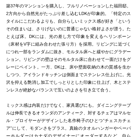
築37年のマンションを購入し、フルリノベーションした福田邸。
2方向から自然光がたっぷり差し込むLDKが印象的。「特定のス
タイルにこだわるよりも、自分らしいミックス感が好き「という
その住まいは、さりげないのに普通じゃない格好よさが漂う。た
とえば床。DKには、光の差し方で印象を変えるヘリンボーン
（床材をV字に組み合わせた張り方）を採用。リビングに近づく
につれ一部をランダムに抜き、モルタル床へと緩やかにグラデー
ション。リビングの壁はそのモルタル床に合わせて一面だけをグ
レーにペイント。一方、DKは、床や壁面収納の木の質感を生か
しつつ、アイランドキッチンは側面までステンレス仕上げに。光
沢を抑える艶消し加工でしっとりとした印象に仕上げ、木とステ
ンレスが絶妙なバランスで互いのよさを引き立て合う。
ミックス感は内装だけでなく、家具選びにも。ダイニングテーブ
ルは伸長できるオランダのアンティーク、対するチェアはマルセ
ル・ブロイヤーがデザインした名作椅子のひとつ“チェスカチェ
ア”にして、モダンさをプラス。真鍮のタオルハンガーやペーパ
ーホルダーはカナダのデザイナーにオーダーするなど、自ら