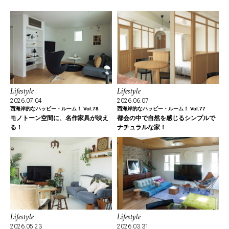
Lifestyle
Lifestyle
2026.07.04
2026.06.07
西海岸的なハッピー・ルーム！ Vol.78
西海岸的なハッピー・ルーム！ Vol.77
モノトーン空間に、名作家具が映え
都会の中で自然を感じるシンプルで
る！
ナチュラルな家！
Lifestyle
Lifestyle
2026.05.23
2026.03.31