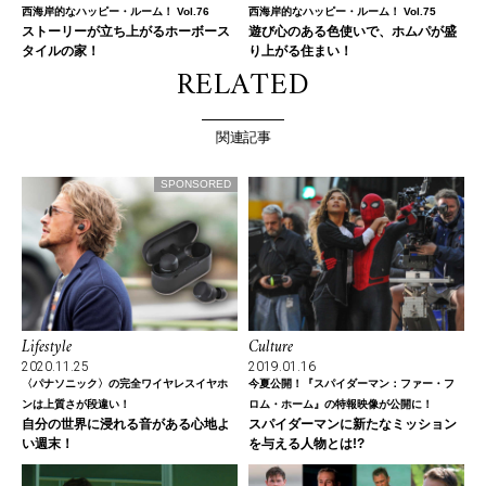
西海岸的なハッピー・ルーム！ Vol.76
西海岸的なハッピー・ルーム！ Vol.75
ストーリーが立ち上がるホーボース
遊び心のある色使いで、ホムパが盛
タイルの家！
り上がる住まい！
RELATED
関連記事
SPONSORED
Lifestyle
Culture
2020.11.25
2019.01.16
〈パナソニック〉の完全ワイヤレスイヤホ
今夏公開！『スパイダーマン：ファー・フ
ンは上質さが段違い！
ロム・ホーム』の特報映像が公開に！
自分の世界に浸れる音がある心地よ
スパイダーマンに新たなミッション
い週末！
を与える人物とは!?