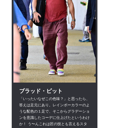
ブラッド・ピット
「いったいなぜこの色味？」と思ったら、
答えは足元にあり。レインボーカラーのよ
うな配色の１足で、そこからグラデーショ
ンを意識したコーデに仕上げたというわけ
か！ う〜んこれは匠の技とも言えるスタ