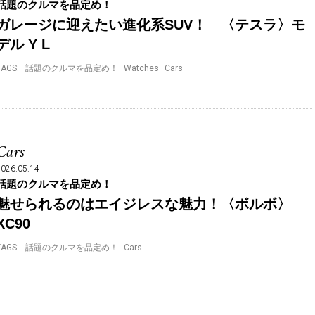
話題のクルマを品定め！
ガレージに迎えたい進化系SUV！ 〈テスラ〉モ
デル Y L
TAGS:
話題のクルマを品定め！
Watches
Cars
Cars
2026.05.14
話題のクルマを品定め！
魅せられるのはエイジレスな魅力！〈ボルボ〉
XC90
TAGS:
話題のクルマを品定め！
Cars