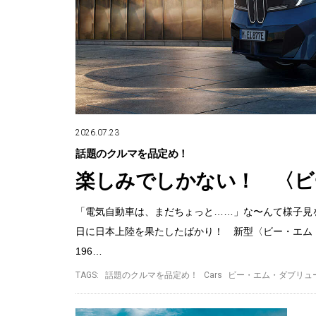
2026.07.23
話題のクルマを品定め！
楽しみでしかない！ 〈ビ
「電気自動車は、まだちょっと……」な〜んて様子見を
日に日本上陸を果たしたばかり！ 新型〈ビー・エム・
196…
TAGS:
話題のクルマを品定め！
Cars
ビー・エム・ダブリュ