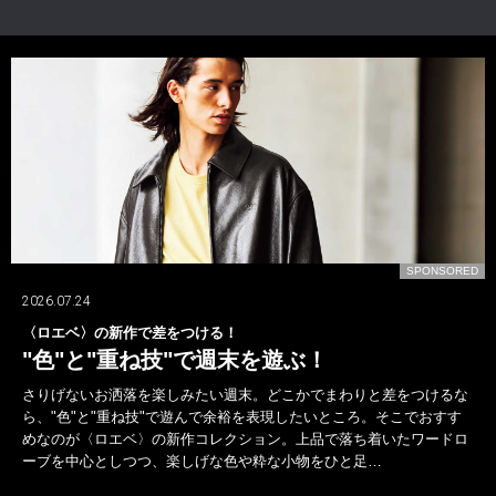
D
SPONSORED
2026.07.24
〈ロエベ〉の新作で差をつける！
"色"と"重ね技"で週末を遊ぶ！
さりげないお洒落を楽しみたい週末。どこかでまわりと差をつけるな
ら、"色"と"重ね技"で遊んで余裕を表現したいところ。そこでおすす
めなのが〈ロエベ〉の新作コレクション。上品で落ち着いたワードロ
ーブを中心としつつ、楽しげな色や粋な小物をひと足…