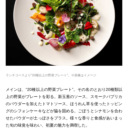
ランチコースより“20種以上の野菜プレート”。※画像はイメージ
メインは、“20種以上の野菜プレート”。その名のとおり20種類以
上の野菜がプレートを彩る。新玉葱のソース、スモークパプリカ
のパウダーを加えたトマトソース、ほうれん草を使ったトッピン
グのシフォンケーキなどが脇を固める。ごぼうとシナモンを合わ
せたパウダーが土っぽさをプラス。様々な香りと食感があいまっ
た旬の味覚を味わい、初夏の魅力を満喫した。