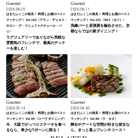
Gourmet
Gourmet
2026.06.25
2026.06.11
はまだふくこの発見！ 料理とお酒のベスト
はまだふくこの発見！ 料理とお酒のベスト
マッチング！ Vol.102〈アラン・デュカス・
マッチング！ Vol.101〈SEY（セイ）〉
洗練バーと居酒屋を融合させた、京
サロン・デ・マニュファクチュール・パ
都ならではの新ダイニング！
リ〉
ラグジュアリーでありながら気軽な
雰囲気のフレンチで、最高のディナ
ーを楽しむ！
Gourmet
Gourmet
2026.04.30
2026.05.14
はまだふくこの発見！ 料理とお酒のベスト
はまだふくこの発見！ 料理とお酒のベスト
マッチング！ Vol.98〈ラ・セヌ〉
マッチング！ Vol.99〈コーヴ ダイニング〉
舞台やアートな空間が好きな彼女な
今、大阪でがっつりステーキを食べ
ら、きっと喜ぶフレンチコース！
るなら、希少なTボーンに限る！