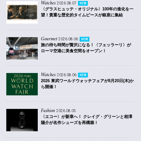
Watches
2026.08.07
NEW
〈グラスヒュッテ・オリジナル〉100年の進化を一
望！貴重な歴史的タイムピースが銀座に集結
Gourmet
2026.08.06
NEW
旅の待ち時間が贅沢になる！〈フェッラーリ〉が
ローマ空港に美食空間をオープン！
Watches
2026.08.06
NEW
2026 東武ワールドウォッチフェアが8月20日(木)か
ら開催！
Fashion
2026.08.05
〈エコー〉が新章へ！ クレイグ・グリーンと相澤
陽介が名作シューズを再構築！