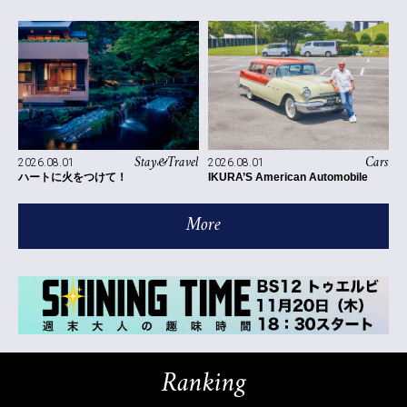
Stay&Travel
Cars
2026.08.01
2026.08.01
ハートに火をつけて！
IKURA’S American Automobile
More
Ranking