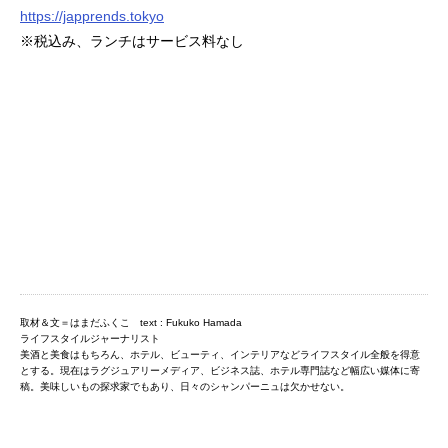
https://japprends.tokyo
※税込み、ランチはサービス料なし
取材＆文＝はまだふくこ text : Fukuko Hamada
ライフスタイルジャーナリスト
美酒と美食はもちろん、ホテル、ビューティ、インテリアなどライフスタイル全般を得意
とする。現在はラグジュアリーメディア、ビジネス誌、ホテル専門誌など幅広い媒体に寄
稿。美味しいもの探求家でもあり、日々のシャンパーニュは欠かせない。