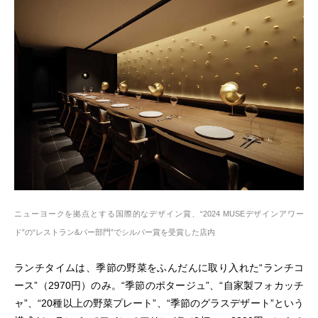
ニューヨークを拠点とする国際的なデザイン賞、“2024 MUSEデザインアワー
ド”の“レストラン&バー部門”でシルバー賞を受賞した店内
ランチタイムは、季節の野菜をふんだんに取り入れた“ランチコ
ース”（2970円）のみ。“季節のポタージュ”、“自家製フォカッチ
ャ”、“20種以上の野菜プレート”、“季節のグラスデザート”という