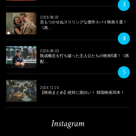
3
2026.08.02
息もつかせぬスリリングな傑作スパイ映画５選！
《再…
4
2026.08.03
既成概念を打ち破った主人公たちの映画5選！《再
配…
5
2024.12.23
【映画まとめ】絶対に面白い！ 韓国映画35本！
Instagram