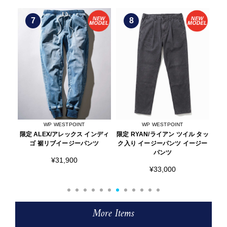
8
9
WP WESTPOINT
AOURE
ンディ
限定 RYAN/ライアン ツイル タッ
DEVICE1/デバイス1 スムース レ
限定
ツ
ク入り イージーパンツ イージー
ザースニーカー
パンツ
¥27,500
¥33,000
More Items