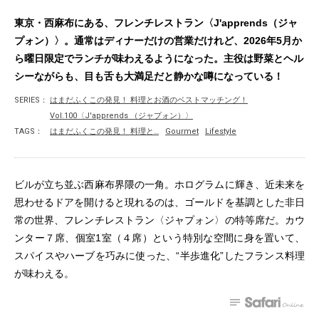
東京・西麻布にある、フレンチレストラン〈J'apprends（ジャ
プォン）〉。通常はディナーだけの営業だけれど、2026年5月か
ら曜日限定でランチが味わえるようになった。主役は野菜とヘル
シーながらも、目も舌も大満足だと静かな噂になっている！
SERIES：
はまだふくこの発見！ 料理とお酒のベストマッチング！
Vol.100〈J'apprends （ジャプォン）〉
TAGS：
はまだふくこの発見！ 料理と…
Gourmet
Lifestyle
ビルが立ち並ぶ西麻布界隈の一角。ホログラムに輝き、近未来を
思わせるドアを開けると現れるのは、ゴールドを基調とした非日
常の世界、フレンチレストラン〈ジャプォン〉の特等席だ。カウ
ンター７席、個室1室（４席）という特別な空間に身を置いて、
スパイスやハーブを巧みに使った、“半歩進化”したフランス料理
が味わえる。