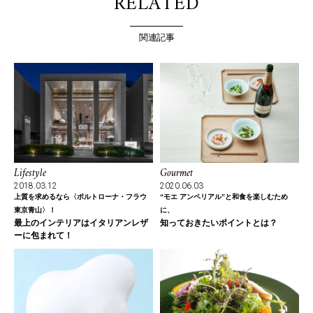
RELATED
関連記事
Lifestyle
Gourmet
2018.03.12
2020.06.03
上質を求めるなら〈ポルトローナ・フラウ
“モエ アンペリアル”と和食を楽しむため
東京青山〉！
に、
最上のインテリアはイタリアンレザ
知っておきたいポイントとは？
ーに包まれて！