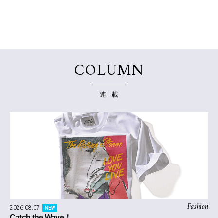
COLUMN
連 載
Fashion
2026.08.07
NEW
Catch the Wave！