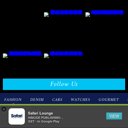
Follow Us
FASHION
DENIM
CARS
WATCHES
GOURMET
×
Safari Lounge
2026.08.07
VIEW
NEW
HINODE PUBLISHING ..
軽くてしなやかな新素材の感触が新しすぎる！
GET - In Google Play
〈ルイ・ヴィトン〉の次の一手は、ラグジュアリー×超