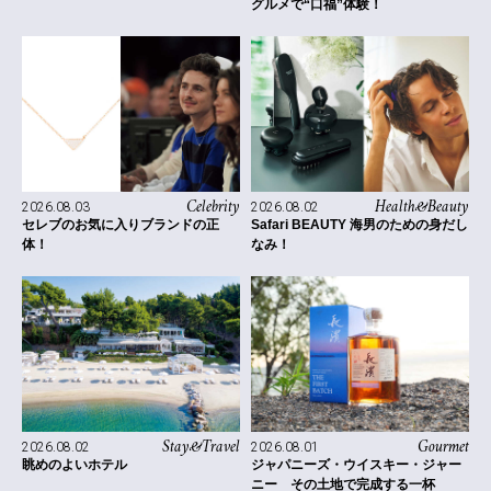
グルメで“口福”体験！
Celebrity
Health&Beauty
2026.08.03
2026.08.02
セレブのお気に入りブランドの正
Safari BEAUTY 海男のための身だし
体！
なみ！
Stay&Travel
Gourmet
2026.08.02
2026.08.01
眺めのよいホテル
ジャパニーズ・ウイスキー・ジャー
ニー その土地で完成する一杯