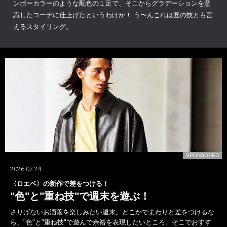
ンボーカラーのような配色の１足で、そこからグラデーションを意
識したコーデに仕上げたというわけか！ う〜んこれは匠の技とも言
えるスタイリング。
D
SPONSORED
2026.07.24
〈ロエベ〉の新作で差をつける！
"色"と"重ね技"で週末を遊ぶ！
さりげないお洒落を楽しみたい週末。どこかでまわりと差をつけるな
ら、"色"と"重ね技"で遊んで余裕を表現したいところ。そこでおすす