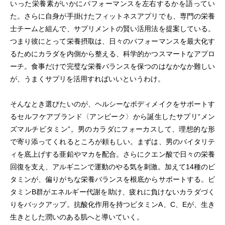
いった栄養素がいかにパフォーマンスを左右するかを語ってい
た。さらに自身が手掛けたフィットネスアプリでも、専門の栄養
士チームと組んで、サプリメントの賢い活用法を提案している。
つまり彼にとって栄養摂取は、日々のパフォーマンスを最大化す
るためにカラダを内側から整える、科学的かつスマートなアプロ
ーチ。食事だけで完璧な栄養バランスを保つのはなかなか難しい
が、うまくサプリを活用すればいいというわけ。
そんなとき選びたいのが、ヘルシーなボディメイクをサポートす
るセルフケアブランド〈アンビーク〉から誕生したサプリ“メン
ズマルチビタミン”。男のカラダにフォーカスして、理想的な形
で寄り添ってくれるところが頼もしい。まずは、男のバイタリテ
ィを底上げする亜鉛やマカを配合。さらにクエン酸で日々の栄養
回復を支え、アルギニンで運動のやる気を刺激。加えて14種のビ
タミンが、偏りがちな栄養バランスを根底からサポートする。ビ
タミンB群がエネルギー代謝を助け、疲れに負けないカラダづく
りをバックアップ。抗酸化作用を持つビタミンA、C、Eが、生き
生きとした潤いのある肌へと導いていく。