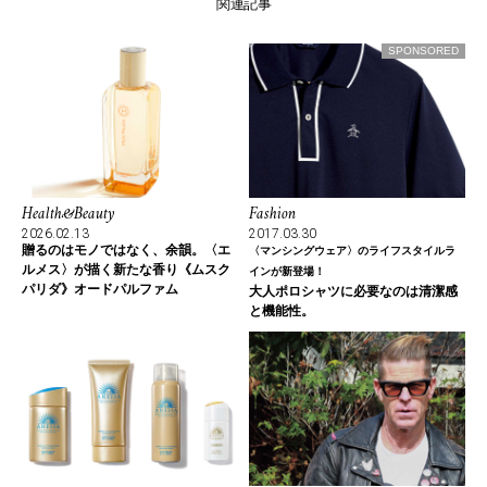
関連記事
SPONSORED
Health&Beauty
Fashion
2026.02.13
2017.03.30
贈るのはモノではなく、余韻。〈エ
〈マンシングウェア〉のライフスタイルラ
ルメス〉が描く新たな香り《ムスク
インが新登場！
パリダ》オードパルファム
大人ポロシャツに必要なのは清潔感
と機能性。