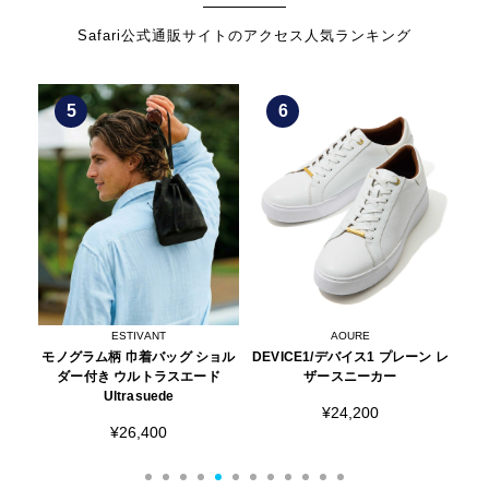
Safari公式通販サイトのアクセス人気ランキング
5
6
ESTIVANT
AOURE
インデ
モノグラム柄 巾着バッグ ショル
DEVICE1/デバイス1 プレーン レ
限定
ンツ
ダー付き ウルトラスエード
ザースニーカー
Ultrasuede
¥24,200
¥26,400