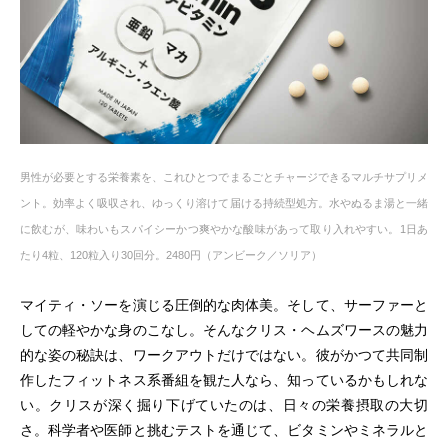
男性が必要とする栄養素を、これひとつでまるごとチャージできるマルチサプリメ
ント。効率よく吸収され、ゆっくり溶けて届ける持続型処方。水やぬるま湯と一緒
に飲むが、味わいもスパイシーかつ爽やかな酸味があって取り入れやすい。1日あ
たり4粒、120粒入り30回分。2480円（アンビーク／ソリア）
マイティ・ソーを演じる圧倒的な肉体美。そして、サーファーと
しての軽やかな身のこなし。そんなクリス・ヘムズワースの魅力
的な姿の秘訣は、ワークアウトだけではない。彼がかつて共同制
作したフィットネス系番組を観た人なら、知っているかもしれな
い。クリスが深く掘り下げていたのは、日々の栄養摂取の大切
さ。科学者や医師と挑むテストを通じて、ビタミンやミネラルと