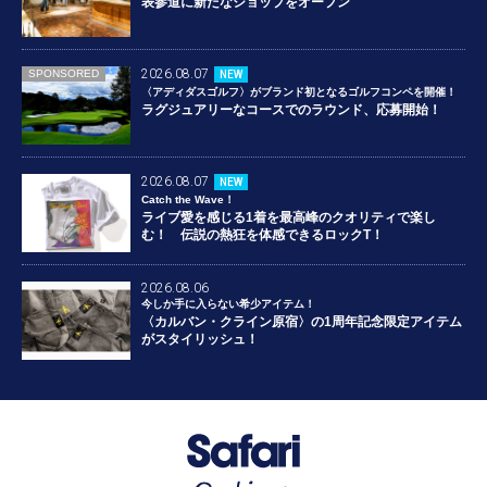
表参道に新たなショップをオープン
2026.08.07
SPONSORED
NEW
〈アディダスゴルフ〉がブランド初となるゴルフコンペを開催！
ラグジュアリーなコースでのラウンド、応募開始！
2026.08.07
NEW
Catch the Wave！
ライブ愛を感じる1着を最高峰のクオリティで楽し
む！ 伝説の熱狂を体感できるロックT！
2026.08.06
今しか手に入らない希少アイテム！
〈カルバン・クライン原宿〉の1周年記念限定アイテム
がスタイリッシュ！