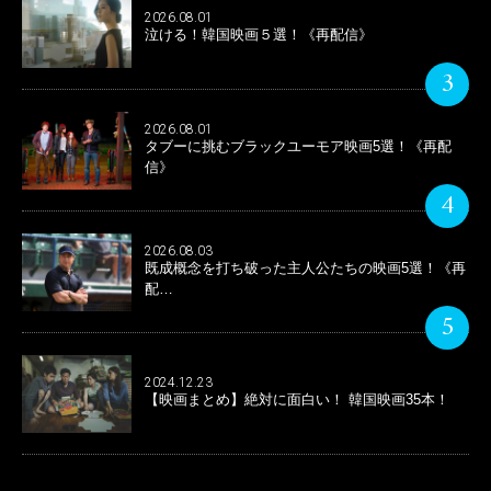
2026.08.01
泣ける！韓国映画５選！《再配信》
3
2026.08.01
タブーに挑むブラックユーモア映画5選！《再配
信》
4
2026.08.03
既成概念を打ち破った主人公たちの映画5選！《再
配…
5
2024.12.23
【映画まとめ】絶対に面白い！ 韓国映画35本！