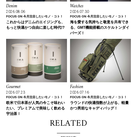
Denim
Watches
2026.08.06
2026.07.30
FOCUS ON 今月注目したいモノ・コト！
FOCUS ON 今月注目したいモノ・コト！
これからはデニムのエイジングも、
海を愛する気持ちと敬意を共有でき
もっと快適かつ自由に楽しむ時代!?
る、GMT機能搭載のスケルトンダイ
バーズ！
Gourmet
Fashion
2026.07.23
2026.07.16
FOCUS ON 今月注目したいモノ・コト！
FOCUS ON 今月注目したいモノ・コト！
欧米で日本茶が人気の今こそ味わい
ラウンドの快適指数が上がる、軽量
たい、プレミアムで美味しく飲める
かつ男前なキャディバッグ！
宇治茶！
RELATED