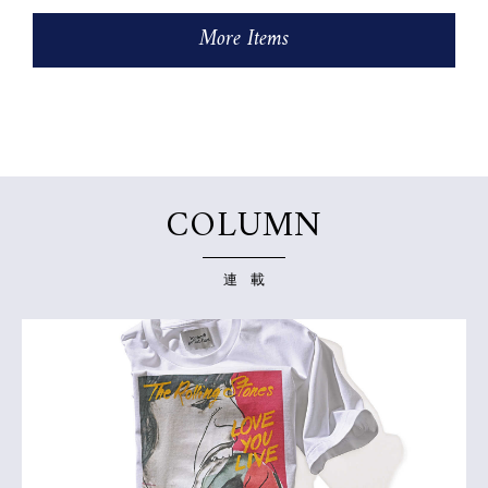
More Items
COLUMN
連 載