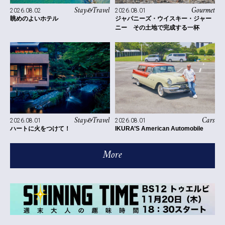
Stay&Travel
Gourmet
2026.08.02
2026.08.01
眺めのよいホテル
ジャパニーズ・ウイスキー・ジャー
ニー その土地で完成する一杯
Stay&Travel
Cars
2026.08.01
2026.08.01
ハートに火をつけて！
IKURA’S American Automobile
More