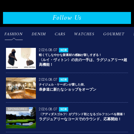
Follow Us
FASHION
DENIM
CARS
WATCHES
GOURMET
2026.08.07
NEW
軽くてしなやかな新素材の感触が新しすぎる！
〈ルイ・ヴィトン〉の次の一手は、ラグジュアリー×超
高機能！
2026.08.07
NEW
ナイジェル・ケーボンが愛した街、
表参道に新たなショップをオープン
2026.08.07
SPONSORED
NEW
〈アディダスゴルフ〉がブランド初となるゴルフコンペを開催！
ラグジュアリーなコースでのラウンド、応募開始！