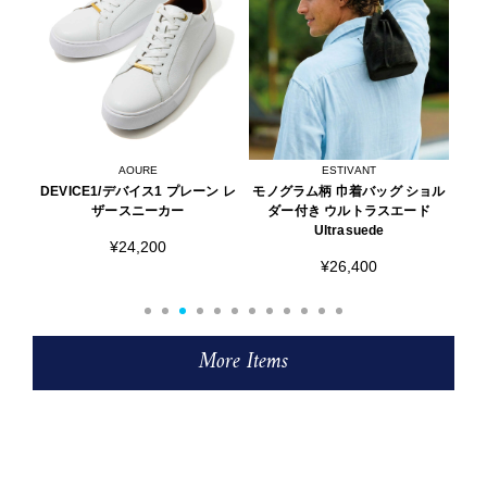
AOURE
ESTIVANT
える
DEVICE1/デバイス1 プレーン レ
モノグラム柄 巾着バッグ ショル
シ
ップ
ザースニーカー
ダー付き ウルトラスエード
Ultrasuede
¥24,200
¥26,400
More Items