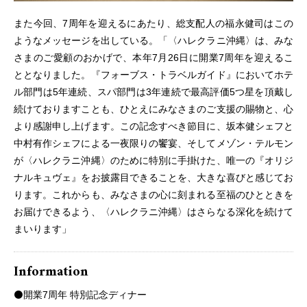
また今回、7周年を迎えるにあたり、総支配人の福永健司はこの
ようなメッセージを出している。「〈ハレクラニ沖縄〉は、みな
さまのご愛顧のおかげで、本年7月26日に開業7周年を迎えるこ
ととなりました。『フォーブス・トラベルガイド』においてホテ
ル部門は5年連続、スパ部門は3年連続で最高評価5つ星を頂戴し
続けておりますことも、ひとえにみなさまのご支援の賜物と、心
より感謝申し上げます。この記念すべき節目に、坂本健シェフと
中村有作シェフによる一夜限りの饗宴、そしてメゾン・テルモン
が〈ハレクラニ沖縄〉のために特別に手掛けた、唯一の『オリジ
ナルキュヴェ』をお披露目できることを、大きな喜びと感じてお
ります。これからも、みなさまの心に刻まれる至福のひとときを
お届けできるよう、〈ハレクラニ沖縄〉はさらなる深化を続けて
まいります」
Information
⚫️開業7周年 特別記念ディナー