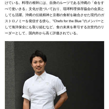
けている。料理の根幹には、自身のルーツである沖縄の「命をす
べて使いきる」文化が息づいており、琉球料理保存協会の会員と
しても活躍。沖縄の伝統精神と京都の食材を融合させた現代のガ
ストロノミーを発信する傍ら、"Chefs for the Blue "のメンバーと
して海洋保全にも取り組むなど、食の未来を牽引する次世代のリ
ーダーとして、国内外から高く評価されている。