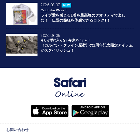
2026.08.07
NEW
Catch the Wave！
ライブ愛を感じる1着を最高峰のクオリティで楽し
む！ 伝説の熱狂を体感できるロックT！
2026.08.06
今しか手に入らない希少アイテム！
〈カルバン・クライン原宿〉の1周年記念限定アイテム
がスタイリッシュ！
お問い合わせ