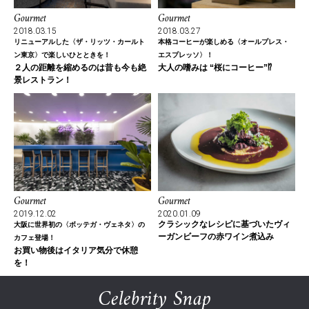
Gourmet
Gourmet
2018.03.15
2018.03.27
リニューアルした〈ザ・リッツ・カールト
本格コーヒーが楽しめる〈オールプレス・
ン東京〉で楽しいひとときを！
エスプレッソ〉！
２人の距離を縮めるのは昔も今も絶
大人の嗜みは “桜にコーヒー”⁉
景レストラン！
Gourmet
Gourmet
2019.12.02
2020.01.09
クラシックなレシピに基づいたヴィ
大阪に世界初の〈ボッテガ・ヴェネタ〉の
ーガンビーフの赤ワイン煮込み
カフェ登場！
お買い物後はイタリア気分で休憩
を！
Celebrity Snap