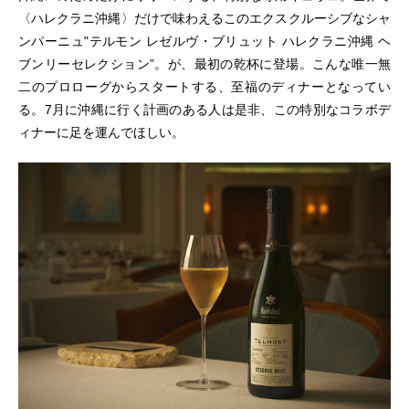
〈ハレクラニ沖縄〉だけで味わえるこのエクスクルーシブなシャ
ンパーニュ"テルモン レゼルヴ・ブリュット ハレクラニ沖縄 ヘ
ブンリーセレクション”。
が、
最初の乾杯に登場。こんな唯一無
二のプロローグからスタートする、至福のディナーとなってい
る。7月に沖縄に行く計画のある人は是非、この特別なコラボデ
ィナーに足を運んでほしい。