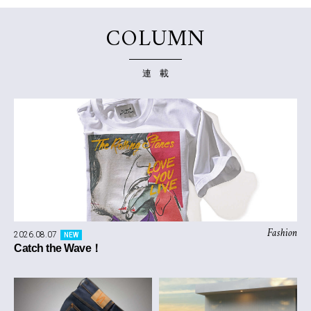
COLUMN
連 載
Fashion
2026.08.07
NEW
Catch the Wave！