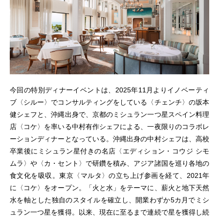
今回の特別ディナーイベントは、2025年11月よりイノベーティ
ブ〈シルー〉でコンサルティングをしている〈チェンチ〉の坂本
健シェフと、沖縄出身で、京都のミシュラン一つ星スペイン料理
店〈コケ〉を率いる中村有作シェフによる、一夜限りのコラボレ
ーションディナーとなっている。沖縄出身の中村シェフは、高校
卒業後にミシュラン星付きの名店〈エディション・コウジ シモ
ムラ〉や〈カ・セント〉で研鑽を積み、アジア諸国を巡り各地の
食文化を吸収。東京〈マルタ〉の立ち上げ参画を経て、2021年
に〈コケ〉をオープン。「火と水」をテーマに、薪火と地下天然
水を軸とした独自のスタイルを確立し、開業わずか5カ月でミシ
ュラン一つ星を獲得。以来、現在に至るまで連続で星を獲得し続