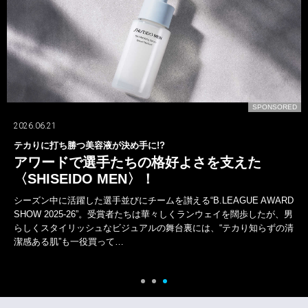
D
SPONSORED
2026.07.24
山下智久が〈ブルガリ〉の新しいオクトとともに！
一面では語れない多彩な表現者！
山下智久は、デビューから今年活動30周年を迎えた。しかし、歩んで
きた軌跡は、けっして平坦ではなかった。アイドルから俳優、海外で
の活動など常に新たな道を自ら切り拓いてきた。その腕元には〈ブル
ガリ〉の“オクト フィニッシモ”がある。そして新作…