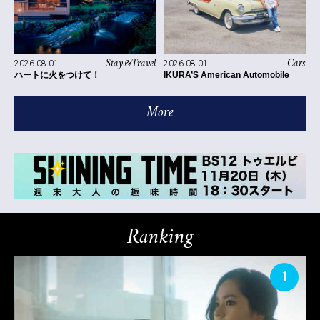
Stay&Travel
Cars
2026.08.01
2026.08.01
ハートに火をつけて！
IKURA’S American Automobile
More
Ranking
1