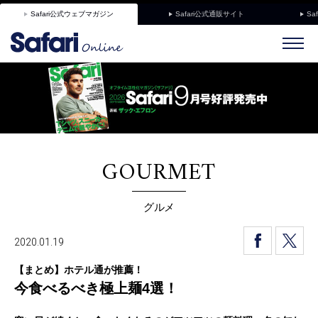
Safari公式ウェブマガジン
Safari公式通販サイト
Sa
GOURMET
グルメ
2020.01.19
【まとめ】ホテル通が推薦！
今食べるべき極上麺4選！