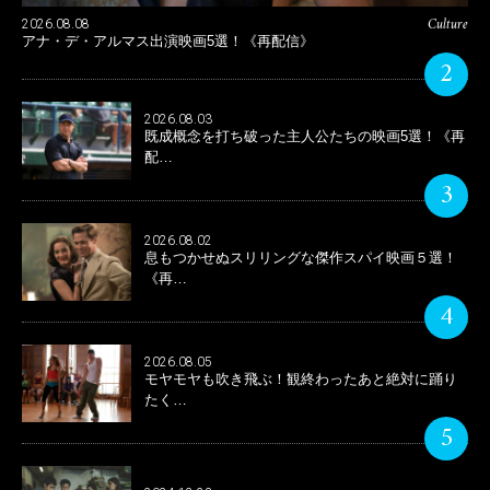
Culture
2026.08.08
アナ・デ・アルマス出演映画5選！《再配信》
2
2026.08.03
既成概念を打ち破った主人公たちの映画5選！《再
配…
3
2026.08.02
息もつかせぬスリリングな傑作スパイ映画５選！
《再…
4
2026.08.05
モヤモヤも吹き飛ぶ！観終わったあと絶対に踊り
たく…
5