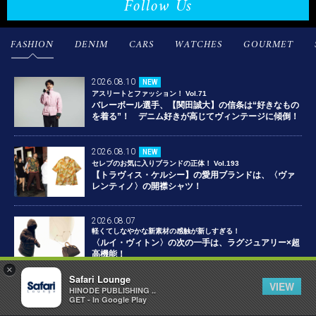
Follow Us
FASHION
DENIM
CARS
WATCHES
GOURMET
2026.08.10
NEW
アスリートとファッション！ Vol.71
バレーボール選手、【関田誠大】の信条は“好きなもの
を着る”！ デニム好きが高じてヴィンテージに傾倒！
2026.08.10
NEW
セレブのお気に入りブランドの正体！ Vol.193
【トラヴィス・ケルシー】の愛用ブランドは、〈ヴァ
レンティノ〉の開襟シャツ！
2026.08.07
軽くてしなやかな新素材の感触が新しすぎる！
〈ルイ・ヴィトン〉の次の一手は、ラグジュアリー×超
高機能！
×
Safari Lounge
VIEW
HINODE PUBLISHING ..
2026.08.07
GET - In Google Play
ナイジェル・ケーボンが愛した街、
表参道に新たなショップをオープン