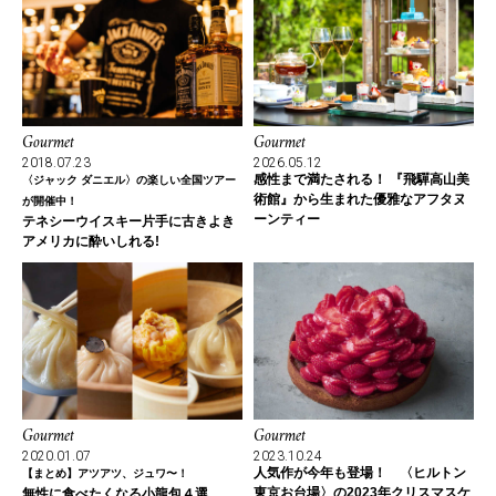
Gourmet
Gourmet
2018.07.23
2026.05.12
感性まで満たされる！ 『飛驒高山美
〈ジャック ダニエル〉の楽しい全国ツアー
術館』から生まれた優雅なアフタヌ
が開催中！
ーンティー
テネシーウイスキー片手に古きよき
アメリカに酔いしれる!
Gourmet
Gourmet
2020.01.07
2023.10.24
人気作が今年も登場！ 〈ヒルトン
【まとめ】アツアツ、ジュワ〜！
東京お台場〉の2023年クリスマスケ
無性に食べたくなる小龍包４選