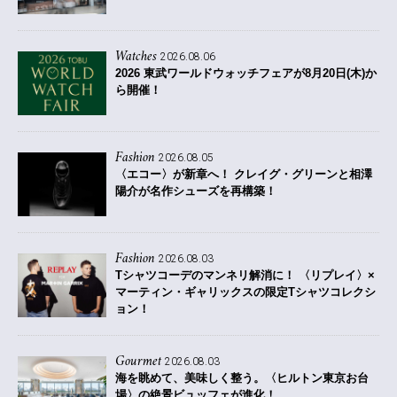
Watches
2026.08.06
2026 東武ワールドウォッチフェアが8月20日(木)か
ら開催！
Fashion
2026.08.05
〈エコー〉が新章へ！ クレイグ・グリーンと相澤
陽介が名作シューズを再構築！
Fashion
2026.08.03
Tシャツコーデのマンネリ解消に！ 〈リプレイ〉×
マーティン・ギャリックスの限定Tシャツコレクシ
ョン！
Gourmet
2026.08.03
海を眺めて、美味しく整う。〈ヒルトン東京お台
場〉の絶景ビュッフェが進化！