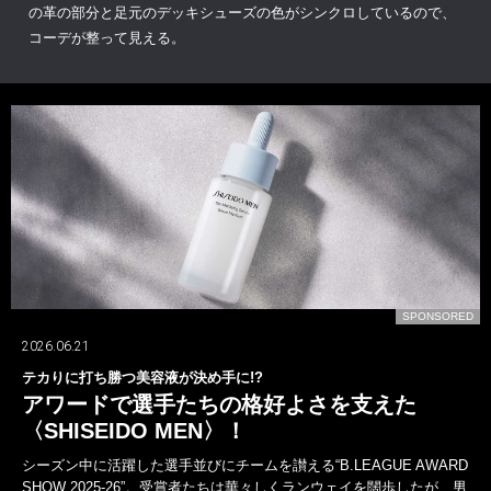
の革の部分と足元のデッキシューズの色がシンクロしているので、
コーデが整って見える。
SPONSORED
2026.07.24
美容液が決め手に!?
山下智久が〈ブルガ
選手たちの格好よさを支えた
一面では語れ
DO MEN〉！
山下智久は、デビュー
きた軌跡は、けっし
た選手並びにチームを讃える“B.LEAGUE AWARD
の活動など常に新た
-26”。受賞者たちは華々しくランウェイを闊歩したが、男