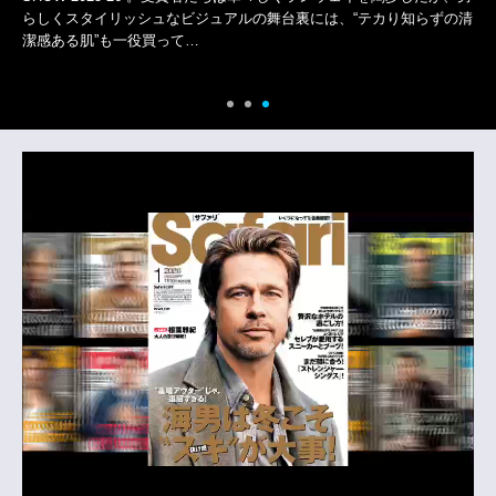
ガリ〉の“オクト フ
シュなビジュアルの舞台裏には、“テカり知らずの清
役買って…