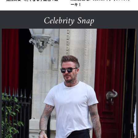
ーキ！
Celebrity Snap