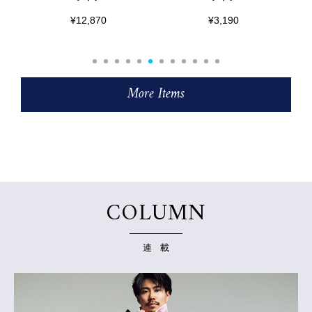
¥12,870
¥3,190
More Items
COLUMN
連 載