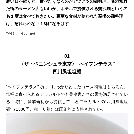
寒い日が続くと、食べたくなるのがアツアツの麺料理。名の知れ
た街のラーメン店もいいが、ホテルで提供される贅沢麺というの
も１度は食べておきたい。豪華な食材が使われた至極の麺料理
は、忘れられない１杯になるはず！
TAGS：
Gourmet
01
〈ザ・ペニンシュラ東京〉“ヘイフンテラス”
四川風坦坦麺
“ヘイフンテラス”では、しっかりとしたコース料理はもちろん、
気軽に食べられるアラカルトでも美食家たちの舌を満足させてい
る。特に、開業当初から提供しているアラカルトの“四川風坦坦
麺”（1380円、税・サ別）は圧倒的に支持されている！