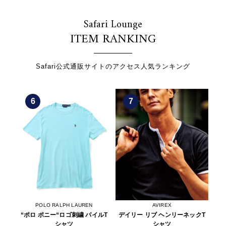
Safari Lounge
ITEM RANKING
Safari公式通販サイトのアクセス人気ランキング
6
7
POLO RALPH LAUREN
AVIREX
インデ
“ポロ ポニー“ロゴ刺繍 パイルT
デイリー リブ ヘンリーネックT
限
ンツ
シャツ
シャツ