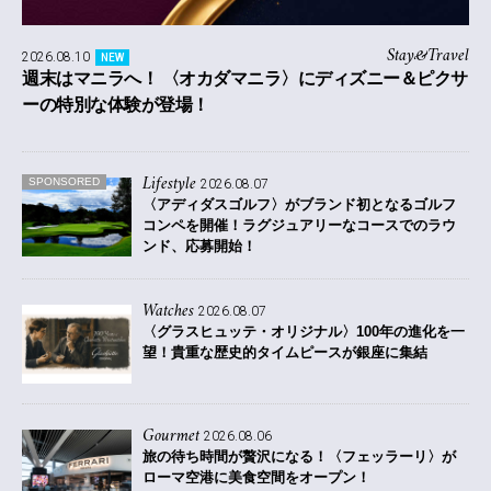
Stay&Travel
2026.08.10
NEW
週末はマニラへ！ 〈オカダマニラ〉にディズニー＆ピクサ
ーの特別な体験が登場！
Lifestyle
SPONSORED
2026.08.07
〈アディダスゴルフ〉がブランド初となるゴルフ
コンペを開催！
ラグジュアリーなコースでのラウ
ンド、応募開始！
Watches
2026.08.07
〈グラスヒュッテ・オリジナル〉100年の進化を一
望！貴重な歴史的タイムピースが銀座に集結
Gourmet
2026.08.06
旅の待ち時間が贅沢になる！〈フェッラーリ〉が
ローマ空港に美食空間をオープン！