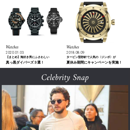
Watches
Watches
2020.01.03
2018.08.09
【まとめ】海好き男にふさわしい
タービン型秒針で人気の〈ジンボ〉が
真っ黒ダイバーズ３選！
夏休み期間にキャンペーンを実施！
Celebrity Snap