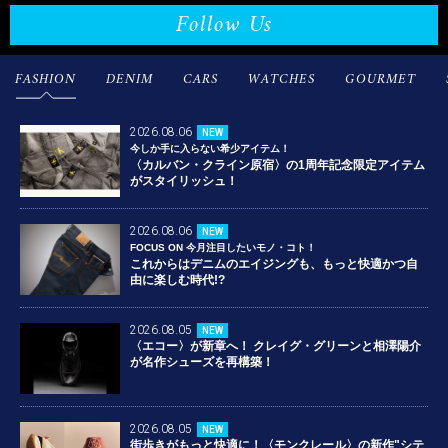
Follow Us
FASHION
DENIM
CARS
WATCHES
GOURMET
2026.08.06
NEW
今しか手に入らない希少アイテム！
〈カルバン・クライン原宿〉の1周年記念限定アイテム
がスタイリッシュ！
2026.08.06
NEW
FOCUS ON 今月注目したいモノ・コト！
これからはデニムのエイジングも、もっと快適かつ自
由に楽しむ時代!?
2026.08.05
NEW
〈エコー〉が新章へ！ クレイグ・グリーンと相澤陽介
が名作シューズを再構築！
2026.08.05
NEW
街歩きがもっと快適に！〈モンクレール〉の新作"シテ