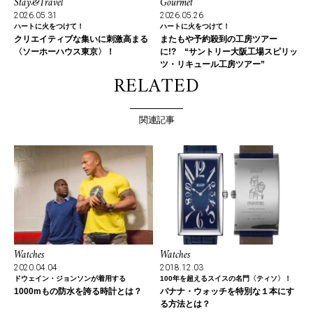
Stay&Travel
Gourmet
2026.05.31
2026.05.26
ハートに火をつけて！
ハートに火をつけて！
クリエイティブな集いに刺激高まる
またもや予約殺到の工房ツアー
〈ソーホーハウス東京〉！
に!? “サントリー大阪工場スピリッ
ツ・リキュール工房ツアー”
RELATED
関連記事
Watches
Watches
2020.04.04
2018.12.03
ドウェイン・ジョンソンが着用する
100年を超えるスイスの名門〈ティソ〉！
1000mもの防水を誇る時計とは？
バナナ・ウォッチを特別な１本にす
る方法とは？