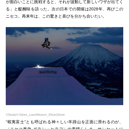
が面白いことに挑戦すると、それが波動して新しいワザが出てく
る」と醍醐味を語った。次の日本での開催は2028年、再びこの
ニセコ。再来年は、この驚きと喜びを分かち合いたい。
©Swatch Nines_LaneWeaver_EthanStone
“蝦夷富士”とも呼ばれる神々しい羊蹄山を正面に滑れるのが、
〈ニセコ東急 グラン・ヒラフ〉の素晴らしさ。サンセットに