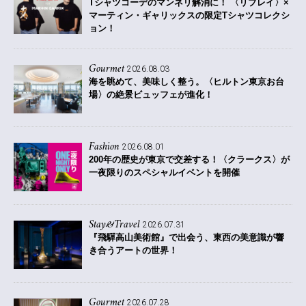
Tシャツコーデのマンネリ解消に！ 〈リプレイ〉×
マーティン・ギャリックスの限定Tシャツコレクシ
ョン！
Gourmet
2026.08.03
海を眺めて、美味しく整う。〈ヒルトン東京お台
場〉の絶景ビュッフェが進化！
Fashion
2026.08.01
200年の歴史が東京で交差する！〈クラークス〉が
一夜限りのスペシャルイベントを開催
Stay&Travel
2026.07.31
『飛驒高山美術館』で出会う、東西の美意識が響
き合うアートの世界！
Gourmet
2026.07.28