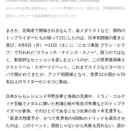
©Swatch Nines_RobinSteiner_Minsik_SämiOrtlieb_JoshuaStengel
ゲレンデの上部に設置された、イベント専用のコース。設計には、平野海祝選手も
加わり、アスリート魂を刺激するセットアップに
まさか、北海道で開催されるなんて。金メダリストなど、国内の
トップライダーたちが揃って口にしたのは、日本初開催の驚きと
喜び。4月6日（月）〜11日（土）に〈ニセコ東急 グラン・ヒラ
フ〉で行われた“スウォッチ・ナインズ・スノー”。競うのではな
く、創造的なセッションを楽しむというのが、この世界最高峰エ
クストリーム・スポーツイベント。これまでスイスなどヨーロッ
パで開かれてきたが、アジア初開催となり、世界12カ国から70
名以上のライダーがニセコに集結。
日本からもレジェンド平野歩夢と海祝の兄弟や、ミラノ・コルテ
ィナ五輪でメダルに輝いた村瀬心椛や長谷川帝勝などのトップラ
イダーが参加。そのひとりであるニセコ出身の佐々木玄選手も、
「荻原大翔選手が、かつて世界初の6回転のトリックを成功させ
たのは、このイベント。競技じゃないから失敗を恐れない。誰か