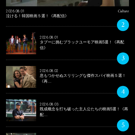
Culture
2026.08.01
泣ける！韓国映画５選！《再配信》
2
2026.08.01
タブーに挑むブラックユーモア映画5選！《再配
信》
3
2026.08.02
息もつかせぬスリリングな傑作スパイ映画５選！
《再…
4
2026.08.03
既成概念を打ち破った主人公たちの映画5選！《再
配…
5