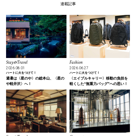
連載記事
Stay&Travel
Fashion
2026.08.01
2026.06.27
ハートに火をつけて！
ハートに火をつけて！
避暑は〈星のや〉の総本山、〈星の
〈エイブルキャリー〉移動の負担を
や軽井沢〉へ！
軽くした“無重力バッグ”への思い！