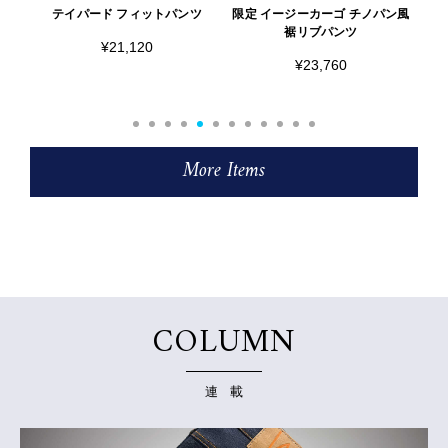
クT
テイパード フィットパンツ
限定 イージーカーゴ チノパン風
別
裾リブパンツ
¥21,120
¥23,760
More Items
COLUMN
連 載