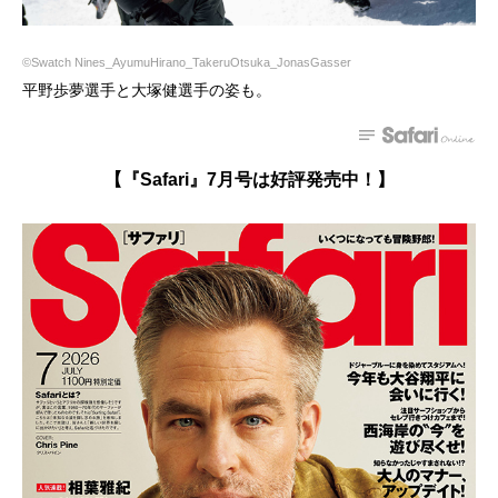
©Swatch Nines_AyumuHirano_TakeruOtsuka_JonasGasser
平野歩夢選手と大塚健選手の姿も。
【『Safari』7月号は好評発売中！】