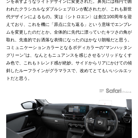
ンを表すようなライトデザインに変更された。鼻先には楕円で囲
われたクラシカルなダブルシェブロンが配されたが、これも新世
代デザインによるもの。実は〈シトロエン〉は創立100周年を迎
えており、これを機に「原点に立ち返る」という意味でエンブレ
ムを変更したのだとか。全体的に先代に漂っていたキツさの角が
取れ、先進的でお洒落な表情になったのはかなり朗報だと思う。
コミュニケーションカラーとなるボディカラーの“マンハッタン
グリーン”は、なんともニュアンスを感じさせるソリッドなくす
み色で、これもトレンド感が絶妙。サイドからリアにかけての傾
斜したルーフラインがグラマラスで、改めてとてもいいシルエッ
トだと思う。