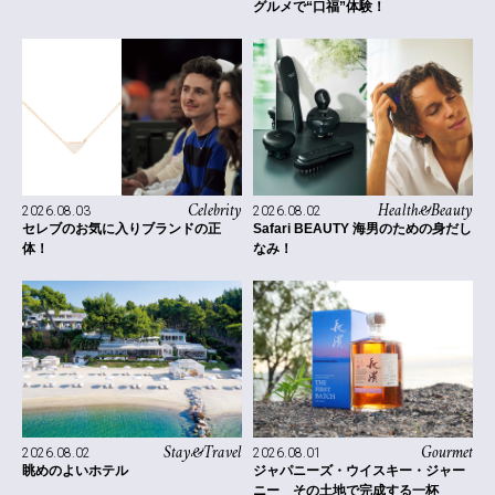
グルメで“口福”体験！
Celebrity
Health&Beauty
2026.08.03
2026.08.02
セレブのお気に入りブランドの正
Safari BEAUTY 海男のための身だし
体！
なみ！
Stay&Travel
Gourmet
2026.08.02
2026.08.01
眺めのよいホテル
ジャパニーズ・ウイスキー・ジャー
ニー その土地で完成する一杯