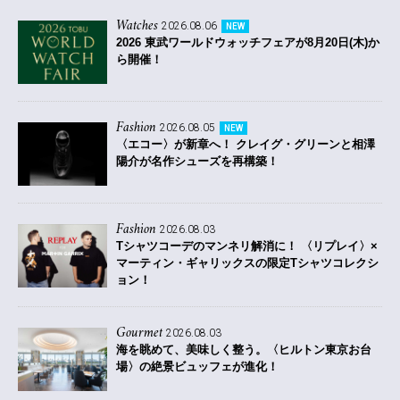
Watches
2026.08.06
NEW
2026 東武ワールドウォッチフェアが8月20日(木)か
ら開催！
Fashion
2026.08.05
NEW
〈エコー〉が新章へ！ クレイグ・グリーンと相澤
陽介が名作シューズを再構築！
Fashion
2026.08.03
Tシャツコーデのマンネリ解消に！ 〈リプレイ〉×
マーティン・ギャリックスの限定Tシャツコレクシ
ョン！
Gourmet
2026.08.03
海を眺めて、美味しく整う。〈ヒルトン東京お台
場〉の絶景ビュッフェが進化！