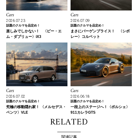
Cars
Cars
2026.07.23
2026.07.09
話題のクルマを品定め！
話題のクルマを品定め！
楽しみでしかない！ 〈ビー・エ
まさにバーゲンプライス！ 〈シボ
ム・ダブリュー〉iX3
レー〉コルベット
Cars
Cars
2026.07.02
2026.06.18
話題のクルマを品定め！
話題のクルマを品定め！
究極の移動隠れ家！ 〈メルセデス・
一段上のステージへ！〈ポルシェ〉
ベンツ〉VLE
911カレラGTS
RELATED
関連記事