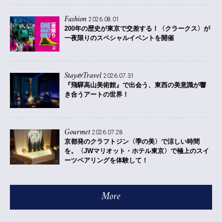
Fashion
2026.08.01
200年の歴史が東京で交差する！〈クラークス〉が
一夜限りのスペシャルイベントを開催
Stay&Travel
2026.07.31
『飛驒高山美術館』で出会う、東西の美意識が響
き合うアートの世界！
Gourmet
2026.07.28
京都発のクラフトジン〈季の美〉で涼しい時間
を。〈JWマリオット・ホテル東京〉で極上のスイ
ーツペアリングを体験して！
More