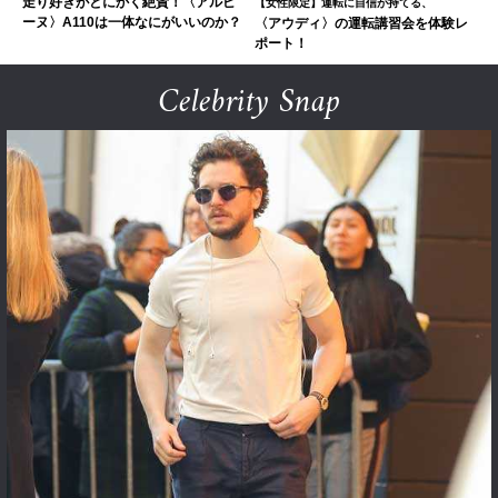
走り好きがとにかく絶賛！〈アルピ
【女性限定】運転に自信が持てる、
ーヌ〉A110は一体なにがいいのか？
〈アウディ〉の運転講習会を体験レ
ポート！
Celebrity Snap