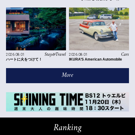
Stay&Travel
Cars
2026.08.01
2026.08.01
ハートに火をつけて！
IKURA’S American Automobile
More
Ranking