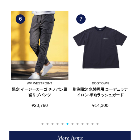
7
8
DOGTOWN
WP WESTPOINT
ン風
別注限定 水陸両用 コーデュラナ
限定 イージーカーゴ 裾リブパン
別注
イロン 半袖ラッシュガード
ツ
¥14,300
¥20,790
More Items