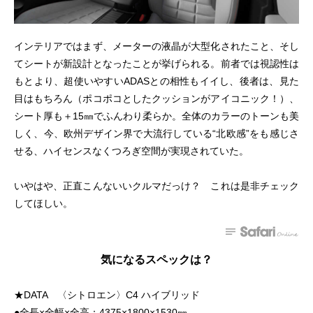
インテリアではまず、メーターの液晶が大型化されたこと、そし
てシートが新設計となったことが挙げられる。前者では視認性は
もとより、超使いやすいADASとの相性もイイし、後者は、見た
目はもちろん（ポコポコとしたクッションがアイコニック！）、
シート厚も＋15㎜でふんわり柔らか。全体のカラーのトーンも美
しく、今、欧州デザイン界で大流行している“北欧感”をも感じさ
せる、ハイセンスなくつろぎ空間が実現されていた。
いやはや、正直こんないいクルマだっけ？ これは是非チェック
してほしい。
気になるスペックは？
★DATA 〈シトロエン〉C4 ハイブリッド
●全長×全幅×全高：4375×1800×1530㎜