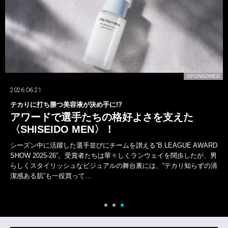
D
SPONSORED
2026.07.24
山下智久が〈ブルガリ〉の新しいオクトとともに！
一面では語れない多彩な表現者！
山下智久は、デビューから今年活動30周年を迎えた。しかし、歩んで
きた軌跡は、けっして平坦ではなかった。アイドルから俳優、海外で
の活動など常に新たな道を自ら切り拓いてきた。その腕元には〈ブル
ガリ〉の“オクト フィニッシモ”がある。そして新作…