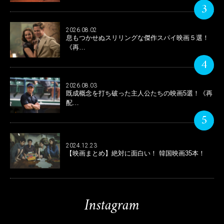
3
2026.08.02
息もつかせぬスリリングな傑作スパイ映画５選！
《再…
4
2026.08.03
既成概念を打ち破った主人公たちの映画5選！《再
配…
5
2024.12.23
【映画まとめ】絶対に面白い！ 韓国映画35本！
Instagram