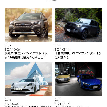
Cars
Cars
2021.10.06
2024.02.14
話題の“新型レガシィ アウトバッ
【林道試乗】V8ディフェンダーはな
ク”を発売前に味わうならココ！
にが違う？
Cars
Cars
2022.03.31
2021.12.14