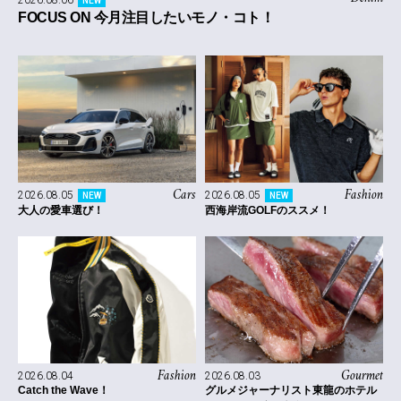
NEW
FOCUS ON 今月注目したいモノ・コト！
Cars
Fashion
2026.08.05
2026.08.05
NEW
NEW
大人の愛車選び！
西海岸流GOLFのススメ！
Fashion
Gourmet
2026.08.04
2026.08.03
Catch the Wave！
グルメジャーナリスト東龍のホテル