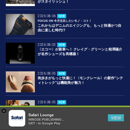
がスタイリッシュ！
2026.08.06
NEW
FOCUS ON 今月注目したいモノ・コト！
これからはデニムのエイジングも、もっと快適かつ自
由に楽しむ時代!?
2026.08.05
NEW
〈エコー〉が新章へ！ クレイグ・グリーンと相澤陽介
が名作シューズを再構築！
2026.08.05
NEW
街歩きがもっと快適に！〈モンクレール〉の新作"シテ
ィトレック"は機能美が魅力！
2026.08.05
NEW
西海岸流GOLFのススメ！
×
“楽ちん”の力を借りてエンジョイゴルフ！
Safari Lounge
VIEW
HINODE PUBLISHING ..
GET - In Google Play