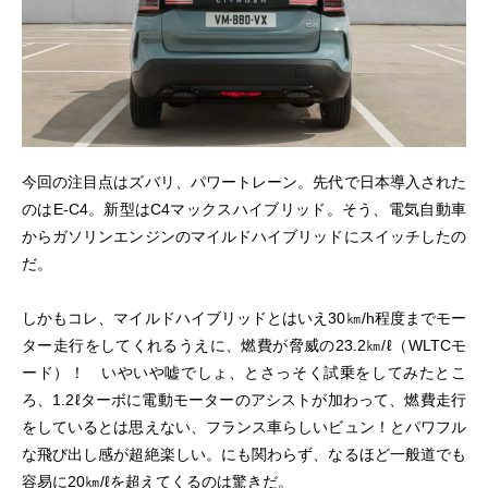
今回の注目点はズバリ、パワートレーン。先代で日本導入された
のはE-C4。新型はC4マックスハイブリッド。そう、電気自動車
からガソリンエンジンのマイルドハイブリッドにスイッチしたの
だ。
しかもコレ、マイルドハイブリッドとはいえ30㎞/h程度までモー
ター走行をしてくれるうえに、燃費が脅威の23.2㎞/ℓ（WLTCモ
ード）！ いやいや嘘でしょ、とさっそく試乗をしてみたとこ
ろ、1.2ℓターボに電動モーターのアシストが加わって、燃費走行
をしているとは思えない、フランス車らしいビュン！とパワフル
な飛び出し感が超絶楽しい。にも関わらず、なるほど一般道でも
容易に20㎞/ℓを超えてくるのは驚きだ。