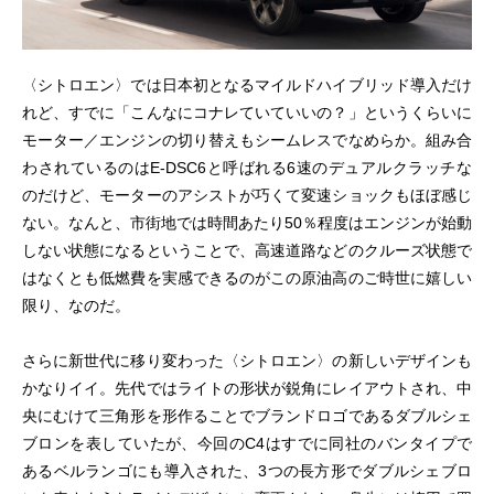
〈シトロエン〉では日本初となるマイルドハイブリッド導入だけ
れど、すでに「こんなにコナレていていいの？」というくらいに
モーター／エンジンの切り替えもシームレスでなめらか。組み合
わされているのはE-DSC6と呼ばれる6速のデュアルクラッチな
のだけど、モーターのアシストが巧くて変速ショックもほぼ感じ
ない。なんと、市街地では時間あたり50％程度はエンジンが始動
しない状態になるということで、高速道路などのクルーズ状態で
はなくとも低燃費を実感できるのがこの原油高のご時世に嬉しい
限り、なのだ。
さらに新世代に移り変わった〈シトロエン〉の新しいデザインも
かなりイイ。先代ではライトの形状が鋭角にレイアウトされ、中
央にむけて三角形を形作ることでブランドロゴであるダブルシェ
ブロンを表していたが、今回のC4はすでに同社のバンタイプで
あるベルランゴにも導入された、3つの長方形でダブルシェブロ