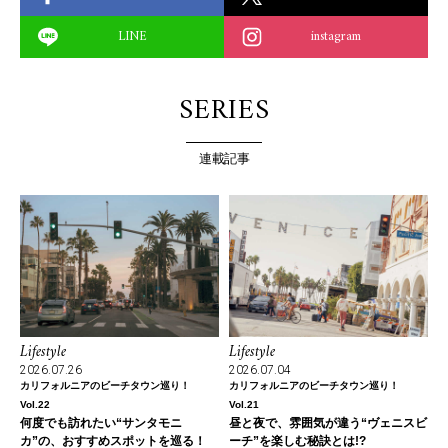
LINE
instagram
SERIES
連載記事
Lifestyle
Lifestyle
2026.07.26
2026.07.04
カリフォルニアのビーチタウン巡り！
カリフォルニアのビーチタウン巡り！
Vol.22
Vol.21
何度でも訪れたい“サンタモニ
昼と夜で、雰囲気が違う“ヴェニスビ
カ”の、おすすめスポットを巡る！
ーチ”を楽しむ秘訣とは!?