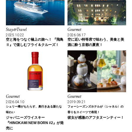
Stay&Travel
Gourmet
2025.10.22
2026.06.17
空と海をつなぐ極上の旅へ！ 『飛鳥
空に近い特等席で味わう、美食と美
Ⅱ』で楽しむフライ＆クルーズ！
酒に酔う京都の夏夜！
Gourmet
Gourmet
2026.04.10
2019.09.21
シェリー樽がもたらす、奥行きある新たな
フォーシーズンズホテルが〈シャネル〉の
味わい
香りをスイーツで表現！
ジャパニーズウイスキー
彼女が感激のアフタヌーンティー！
『HINOKAMI NEW BORN #2』が発
売に