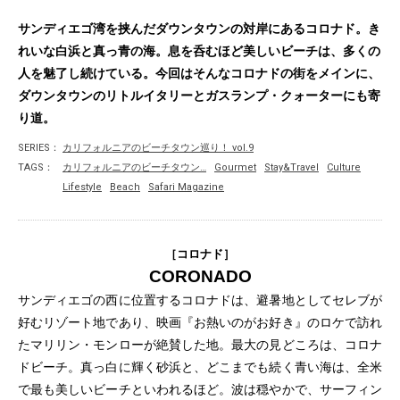
サンディエゴ湾を挟んだダウンタウンの対岸にあるコロナド。き
れいな白浜と真っ青の海。息を呑むほど美しいビーチは、多くの
人を魅了し続けている。今回はそんなコロナドの街をメインに、
ダウンタウンのリトルイタリーとガスランプ・クォーターにも寄
り道。
SERIES：
カリフォルニアのビーチタウン巡り！ vol.9
TAGS：
カリフォルニアのビーチタウン…
Gourmet
Stay&Travel
Culture
Lifestyle
Beach
Safari Magazine
［コロナド］
CORONADO
サンディエゴの西に位置するコロナドは、避暑地としてセレブが
好むリゾート地であり、映画『お熱いのがお好き』のロケで訪れ
たマリリン・モンローが絶賛した地。最大の見どころは、コロナ
ドビーチ。真っ白に輝く砂浜と、どこまでも続く青い海は、全米
で最も美しいビーチといわれるほど。波は穏やかで、サーフィン