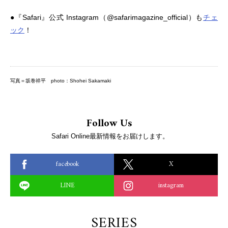
●『Safari』公式 Instagram（@safarimagazine_official）も
チェ
ック
！
写真＝坂巻祥平 photo：Shohei Sakamaki
Follow Us
Safari Online最新情報をお届けします。
facebook
X
LINE
instagram
SERIES