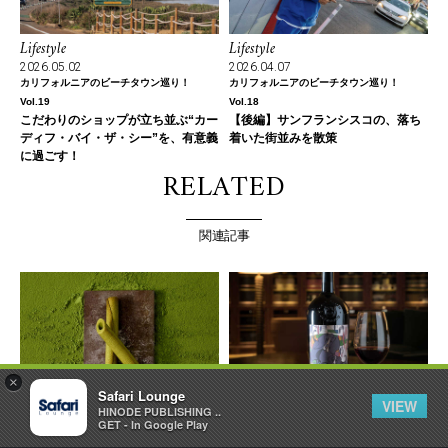
Lifestyle
Lifestyle
2026.05.02
2026.04.07
カリフォルニアのビーチタウン巡り！
カリフォルニアのビーチタウン巡り！
Vol.19
Vol.18
こだわりのショップが立ち並ぶ“カー
【後編】サンフランシスコの、落ち
ディフ・バイ・ザ・シー”を、有意義
着いた街並みを散策
に過ごす！
RELATED
関連記事
×
Safari Lounge
VIEW
HINODE PUBLISHING ..
Gourmet
Gourmet
GET - In Google Play
2026.04.16
2018.01.11