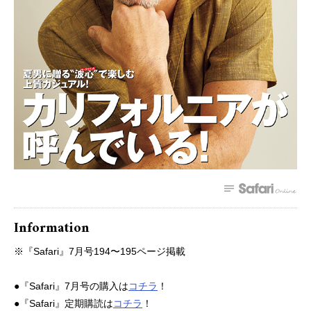
Information
※『Safari』7月号194〜195ページ掲載
●『Safari』7月号の購入は
コチラ
！
●『Safari』定期購読は
コチラ
！