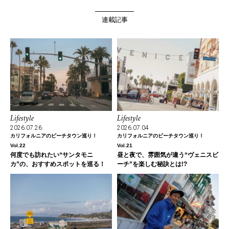
連載記事
Lifestyle
Lifestyle
2026.07.26
2026.07.04
カリフォルニアのビーチタウン巡り！
カリフォルニアのビーチタウン巡り！
Vol.22
Vol.21
何度でも訪れたい“サンタモニ
昼と夜で、雰囲気が違う“ヴェニスビ
カ”の、おすすめスポットを巡る！
ーチ”を楽しむ秘訣とは!?