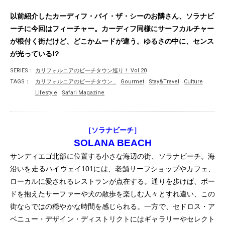
以前紹介したカーディフ・バイ・ザ・シーのお隣さん、ソラナビ
ーチに今回はフィーチャー。カーディフ同様にサーフカルチャー
が根付く街だけど、どこかムードが違う。ゆるさの中に、センス
が光っている!?
SERIES：
カリフォルニアのビーチタウン巡り！ Vol.20
TAGS：
カリフォルニアのビーチタウン…
Gourmet
Stay&Travel
Culture
Lifestyle
Safari Magazine
［ソラナビーチ］
SOLANA BEACH
サンディエゴ北部に位置する小さな海辺の街、ソラナビーチ。海
沿いを走るハイウェイ101には、老舗サーフショップやカフェ、
ローカルに愛されるレストランが点在する。通りを歩けば、ボー
ドを抱えたサーファーや犬の散歩を楽しむ人々とすれ違い、この
街ならではの穏やかな時間を感じられる。一方で、セドロス・ア
ベニュー・デザイン・ディストリクトにはギャラリーやセレクト