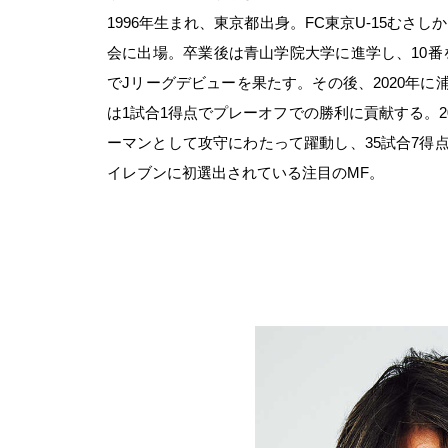
1996年生まれ、東京都出身。FC東京U-15む
会に出場。卒業後は青山学院大学に進学し、10番を
でJリーグデビューを果たす。その後、2020年に
は1試合1得点でプレーオフでの勝利に貢献する。
ーマンとして攻守にわたって躍動し、35試合7得点
イレブンに初選出されている注目のMF。