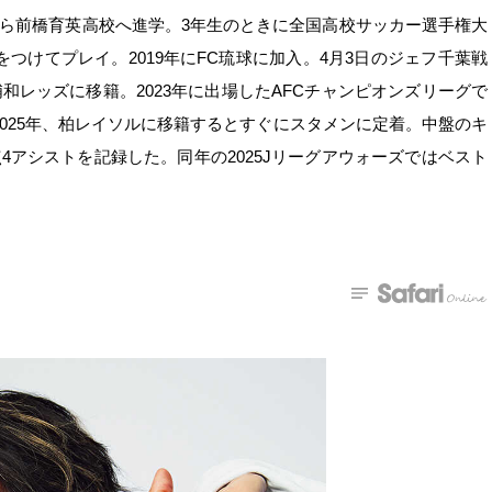
さしから前橋育英高校へ進学。3年生のときに全国高校サッカー選手権大
つけてプレイ。2019年にFC琉球に加入。4月3日のジェフ千葉戦
浦和レッズに移籍。2023年に出場したAFCチャンピオンズリーグで
2025年、柏レイソルに移籍するとすぐにスタメンに定着。中盤のキ
4アシストを記録した。同年の2025Jリーグアウォーズではベスト