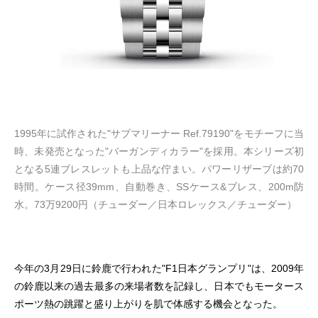
1995年に試作された"サブマリーナー Ref.79190"をモチーフに当
時、未発売となった"バーガンディカラー"を採用。本シリーズ初
となる5連ブレスレットも上品な佇まい。パワーリザーブは約70
時間。ケース径39mm、自動巻き、SSケース&ブレス、200m防
水。73万9200円（チューダー／日本ロレックス／チューダー）
今年の3月29日に鈴鹿で行われた"F1日本グランプリ"は、2009年
の鈴鹿以来の過去最多の来場者数を記録し、日本でもモータース
ポーツ熱の跳躍と盛り上がりを肌で体感する機会となった。