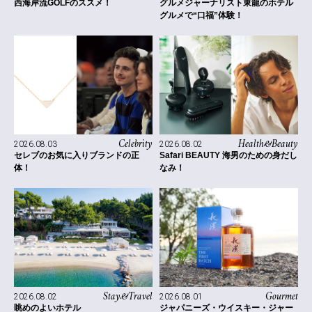
西海岸流GOLFのススメ！
グルメジャーナリスト東龍のホテル
グルメで“口福”体験！
Celebrity
Health&Beauty
2026.08.03
2026.08.02
セレブのお気に入りブランドの正
Safari BEAUTY 海男のための身だし
体！
なみ！
Stay&Travel
Gourmet
2026.08.02
2026.08.01
眺めのよいホテル
ジャパニーズ・ウイスキー・ジャー