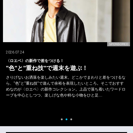
D
SPONSORED
2026.07.24
〈ロエベ〉の新作で差をつける！
"色"と"重ね技"で週末を遊ぶ！
さりげないお洒落を楽しみたい週末。どこかでまわりと差をつけるな
ら、"色"と"重ね技"で遊んで余裕を表現したいところ。そこでおすす
めなのが〈ロエベ〉の新作コレクション。上品で落ち着いたワードロ
ーブを中心としつつ、楽しげな色や粋な小物をひと足…