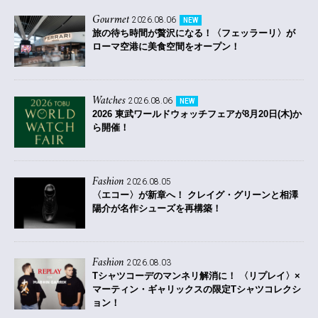
Gourmet
2026.08.06
NEW
旅の待ち時間が贅沢になる！〈フェッラーリ〉が
ローマ空港に美食空間をオープン！
Watches
2026.08.06
NEW
2026 東武ワールドウォッチフェアが8月20日(木)か
ら開催！
Fashion
2026.08.05
〈エコー〉が新章へ！ クレイグ・グリーンと相澤
陽介が名作シューズを再構築！
Fashion
2026.08.03
Tシャツコーデのマンネリ解消に！ 〈リプレイ〉×
マーティン・ギャリックスの限定Tシャツコレクシ
ョン！