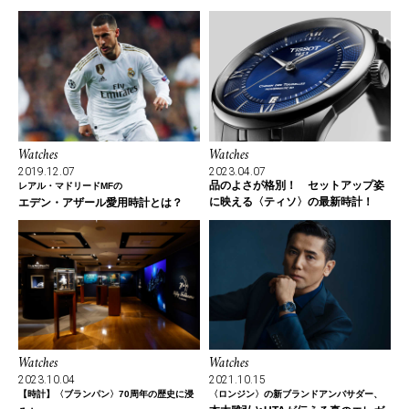
Watches
Watches
2019.12.07
2023.04.07
品のよさが格別！ セットアップ姿
レアル・マドリードMFの
に映える〈ティソ〉の最新時計！
エデン・アザール愛用時計とは？
Watches
Watches
2023.10.04
2021.10.15
【時計】〈ブランパン〉70周年の歴史に浸
〈ロンジン〉の新ブランドアンバサダー、