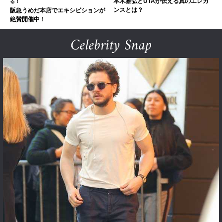
本木雅弘とUTAが伝える真のエレガ
る！
ンスとは？
阪急うめだ本店でエキシビションが
絶賛開催中！
Celebrity Snap