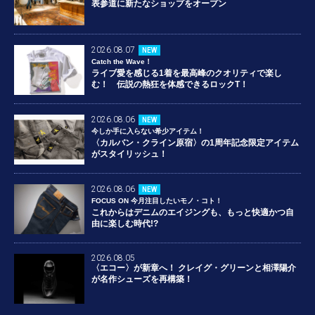
表参道に新たなショップをオープン
2026.08.07
NEW
Catch the Wave！
ライブ愛を感じる1着を最高峰のクオリティで楽し
む！ 伝説の熱狂を体感できるロックT！
2026.08.06
NEW
今しか手に入らない希少アイテム！
〈カルバン・クライン原宿〉の1周年記念限定アイテム
がスタイリッシュ！
2026.08.06
NEW
FOCUS ON 今月注目したいモノ・コト！
これからはデニムのエイジングも、もっと快適かつ自
由に楽しむ時代!?
2026.08.05
〈エコー〉が新章へ！ クレイグ・グリーンと相澤陽介
が名作シューズを再構築！