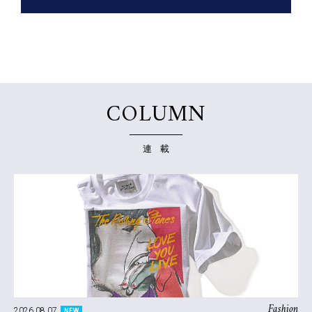
COLUMN
連 載
Fashion
2026.08.07
NEW