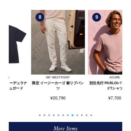
8
9
WP WESTPOINT
AOURE
ラナ
限定 イージーカーゴ 裾リブパン
別注先行 PABLO/パブロ フェー
フ
ド
ツ
ドTシャツ
¥20,790
¥7,700
More Items