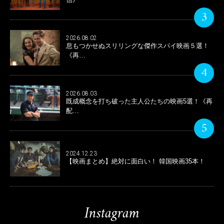
3
2026.08.02
息もつかせぬスリリングな傑作スパイ映画５選！
《再…
4
2026.08.03
既成概念を打ち破った主人公たちの映画5選！《再
配…
5
2024.12.23
【映画まとめ】絶対に面白い！ 韓国映画35本！
Instagram