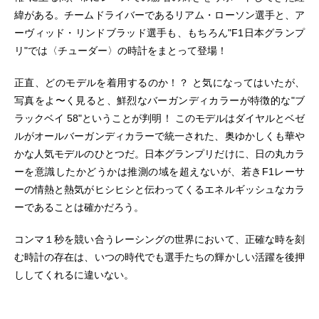
緯がある。チームドライバーであるリアム・ローソン選手と、ア
ーヴィッド・リンドブラッド選手も、もちろん"F1日本グランプ
リ"では〈チューダー〉の時計をまとって登場！
正直、どのモデルを着用するのか！？ と気になってはいたが、
写真をよ〜く見ると、鮮烈なバーガンディカラーが特徴的な"ブ
ラックベイ 58"ということが判明！ このモデルはダイヤルとベゼ
ルがオールバーガンディカラーで統一された、奥ゆかしくも華や
かな人気モデルのひとつだ。日本グランプリだけに、日の丸カラ
ーを意識したかどうかは推測の域を超えないが、若きF1レーサ
ーの情熱と熱気がヒシヒシと伝わってくるエネルギッシュなカラ
ーであることは確かだろう。
コンマ１秒を競い合うレーシングの世界において、正確な時を刻
む時計の存在は、いつの時代でも選手たちの輝かしい活躍を後押
ししてくれるに違いない。