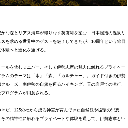
豊かな森とリアス海岸が織りなす英虞湾を望む、日本屈指の温泉リ
スを求める世界中のゲストを魅了してきたが、10周年という節目
在体験へと進化を遂げる。
コールを含むミニバー、そして伊勢志摩の魅力に触れるプライベー
グラムのテーマは『水』『森』『カルチャー』。ガイド付きの伊勢
湾クルーズ、南伊勢の自然を巡るハイキング、天の岩戸での滝行、
なプログラムが用意される。
きだ。125の社から成る神宮が育んできた自然観や循環の思想
、その精神性に触れるプライベートな体験を通して、伊勢志摩とい