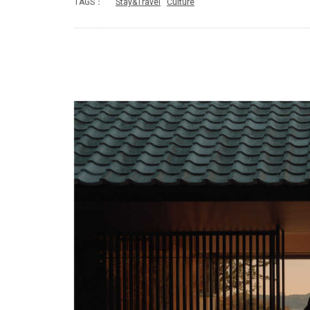
TAGS：
Stay&Travel
Culture