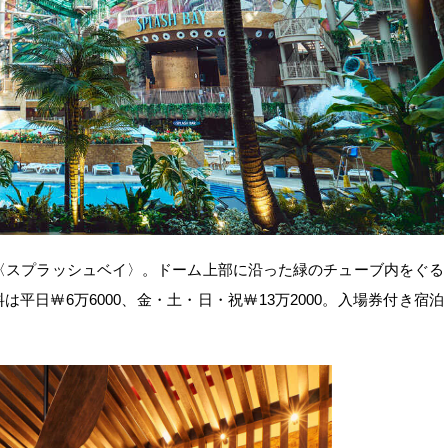
〈スプラッシュベイ〉。ドーム上部に沿った緑のチューブ内をぐる
平日￦6万6000、金・土・日・祝￦13万2000。入場券付き宿泊