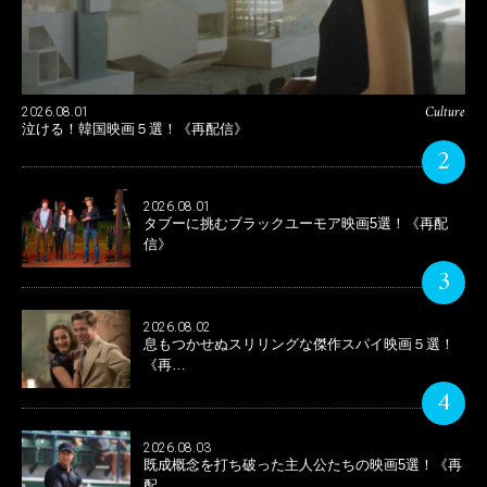
Culture
2026.08.01
泣ける！韓国映画５選！《再配信》
2
2026.08.01
タブーに挑むブラックユーモア映画5選！《再配
信》
3
2026.08.02
息もつかせぬスリリングな傑作スパイ映画５選！
《再…
4
2026.08.03
既成概念を打ち破った主人公たちの映画5選！《再
配…