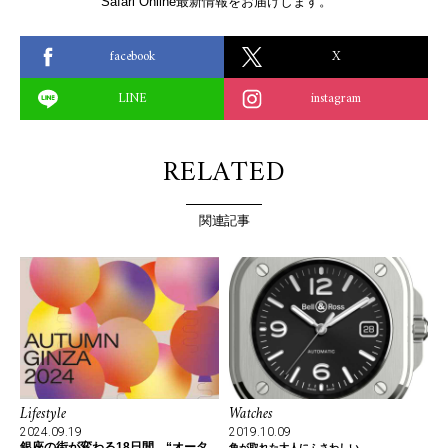
Safari Online最新情報をお届けします。
facebook
X
LINE
instagram
RELATED
関連記事
Lifestyle
Watches
2024.09.19
2019.10.09
銀座の街が変わる18日間、“オータ
角が取れた大人にふさわしい