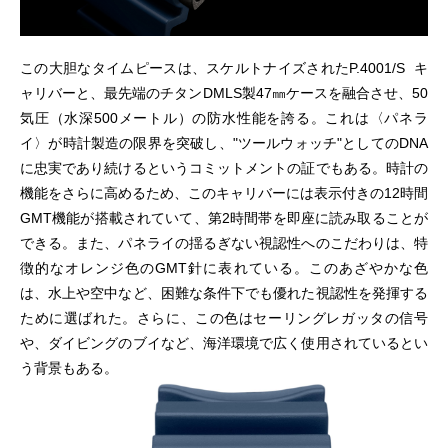
この大胆なタイムピースは、スケルトナイズされたP.4001/S キ
ャリバーと、最先端のチタンDMLS製47㎜ケースを融合させ、50
気圧（水深500メートル）の防水性能を誇る。これは〈パネラ
イ〉が時計製造の限界を突破し、"ツールウォッチ"としてのDNA
に忠実であり続けるというコミットメントの証でもある。時計の
機能をさらに高めるため、このキャリバーには表示付きの12時間
GMT機能が搭載されていて、第2時間帯を即座に読み取ることが
できる。また、パネライの揺るぎない視認性へのこだわりは、特
徴的なオレンジ色のGMT針に表れている。このあざやかな色
は、水上や空中など、困難な条件下でも優れた視認性を発揮する
ために選ばれた。さらに、この色はセーリングレガッタの信号
や、ダイビングのブイなど、海洋環境で広く使用されているとい
う背景もある。