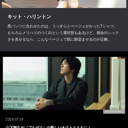
キット・ハリントン
黒パンツに合わせたのは、うっすらとベージュがかったTシャツ。
もちろんメリハリのつく白という選択肢もあるけど、都会のシック
さを見せるなら、こんなベージュで肌に馴染ませるのが正解。
D
SPONSORED
2026.07.24
山下智久が〈ブルガリ〉の新しいオクトとともに！