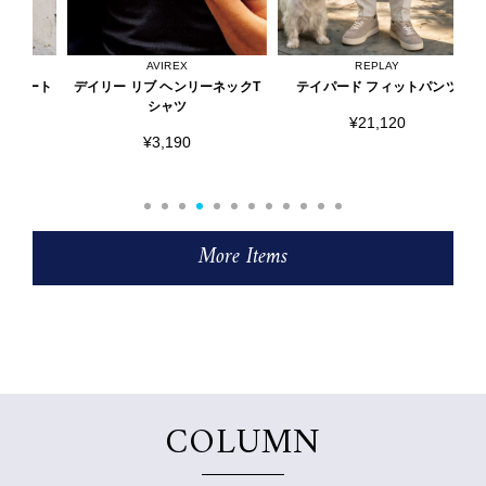
AVIREX
REPLAY
ート
デイリー リブ ヘンリーネックT
テイパード フィットパンツ
限
シャツ
¥21,120
¥3,190
More Items
COLUMN