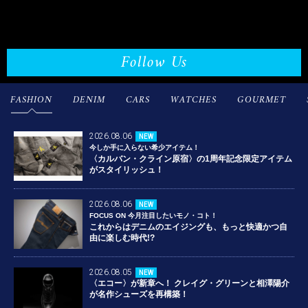
Follow Us
FASHION
DENIM
CARS
WATCHES
GOURMET
2026.08.06
NEW
今しか手に入らない希少アイテム！
〈カルバン・クライン原宿〉の1周年記念限定アイテム
がスタイリッシュ！
2026.08.06
NEW
FOCUS ON 今月注目したいモノ・コト！
これからはデニムのエイジングも、もっと快適かつ自
由に楽しむ時代!?
2026.08.05
NEW
〈エコー〉が新章へ！ クレイグ・グリーンと相澤陽介
が名作シューズを再構築！