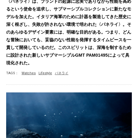
〈パネライ〉は、ブランドの起源に忠実でありながら性能を高め
るという使命を追求し、サブマーシブルコレクションに新たなモ
デルを加えた。イタリア海軍のために計器を製造してきた歴史に
深く根ざし、失敗が許されない環境で培われた〈パネライ〉。そ
のあらゆるデザイン要素には、明確な目的がある。つまり、どん
な冒険においても、妥協のない性能を発揮するタイムピースを一
貫して開発しているのだ。このスピリットは、深海を制するため
に設計された新しいサブマーシブルGMT PAM01495によって具
現化された。
TAGS：
Watches
Lifestyle
パネライ