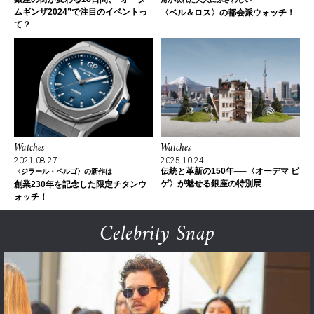
ムギンザ2024”で注目のイベントっ
〈ベル＆ロス〉の都会派ウォッチ！
て？
Watches
Watches
2021.08.27
2025.10.24
伝統と革新の150年──〈オーデマ ピ
〈ジラール・ペルゴ〉の新作は
ゲ〉が魅せる銀座の特別展
創業230年を記念した限定チタンウ
ォッチ！
Celebrity Snap