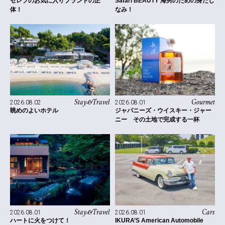
セレブのお気に入りブランドの正
Safari BEAUTY 海男のための身だし
体！
なみ！
Stay&Travel
Gourmet
2026.08.02
2026.08.01
眺めのよいホテル
ジャパニーズ・ウイスキー・ジャー
ニー その土地で完成する一杯
Stay&Travel
Cars
2026.08.01
2026.08.01
ハートに火をつけて！
IKURA’S American Automobile