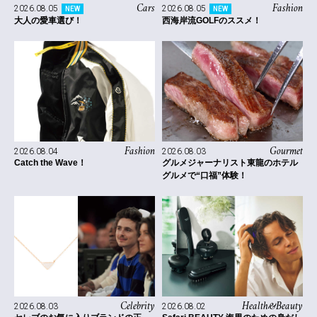
Cars
Fashion
2026.08.05
2026.08.05
NEW
NEW
大人の愛車選び！
西海岸流GOLFのススメ！
Fashion
Gourmet
2026.08.04
2026.08.03
Catch the Wave！
グルメジャーナリスト東龍のホテル
グルメで“口福”体験！
Celebrity
Health&Beauty
2026.08.03
2026.08.02