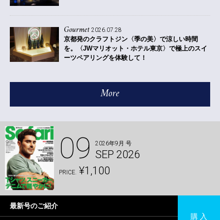
Gourmet
2026.07.28
京都発のクラフトジン〈季の美〉で涼しい時間
を。〈JWマリオット・ホテル東京〉で極上のスイ
ーツペアリングを体験して！
More
09
2026年9月 号
SEP 2026
¥1,100
PRICE.
最新号のご紹介
購 入