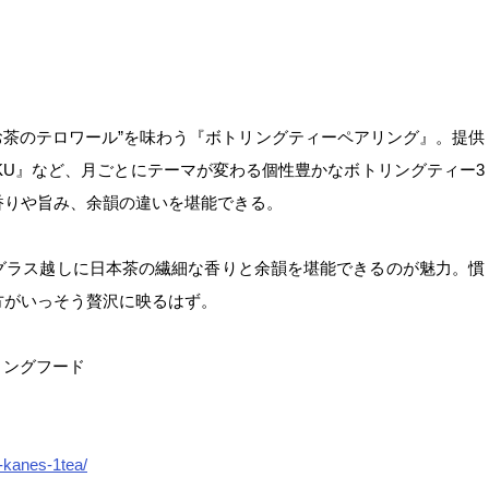
お茶のテロワール”を味わう『ボトリングティーペアリング』。提供
IROKU』など、月ごとにテーマが変わる個性豊かなボトリングティー3
香りや旨み、余韻の違いを堪能できる。
グラス越しに日本茶の繊細な香りと余韻を堪能できるのが魅力。慣
方がいっそう贅沢に映るはず。
リングフード
r-kanes-1tea/