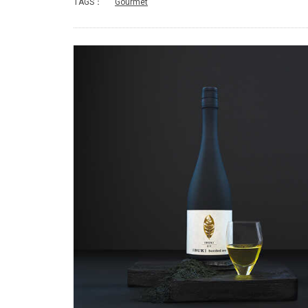
TAGS：
Gourmet