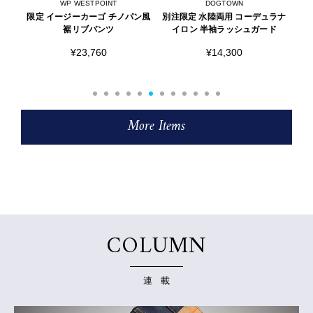
DOGTOWN
WP WESTPOINT
ン風
別注限定 水陸両用 コーデュラナ
限定 イージーカーゴ 裾リブパン
別注
イロン 半袖ラッシュガード
ツ
¥14,300
¥20,790
More Items
COLUMN
連 載