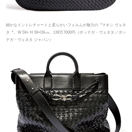
細かなイントレチャートと柔らかいフォルムが魅力の〝マキシ ヴェネ
タ〞。W 59× H 39×D6㎝。139万7000円（ボッテガ・ヴェネタ／ボッ
テガ・ヴェネタ ジャパン）