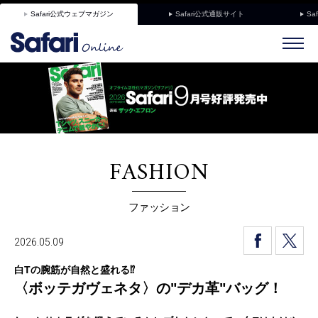
Safari公式ウェブマガジン
Safari公式通販サイト
Sa
FASHION
ファッション
2026.05.09
白Tの腕筋が自然と盛れる⁉︎
〈ボッテガヴェネタ〉の"デカ革"バッグ！