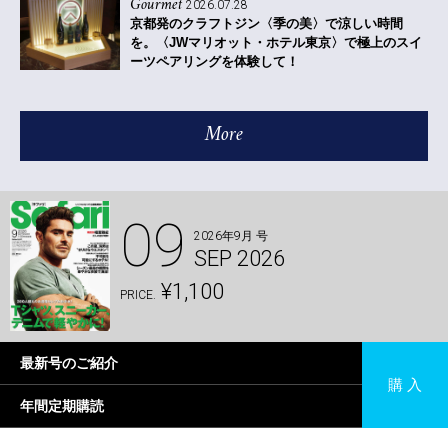
Gourmet
2026.07.28
京都発のクラフトジン〈季の美〉で涼しい時間
を。〈JWマリオット・ホテル東京〉で極上のスイ
ーツペアリングを体験して！
More
09
2026年9月 号
SEP 2026
¥1,100
PRICE.
最新号のご紹介
購 入
年間定期購読