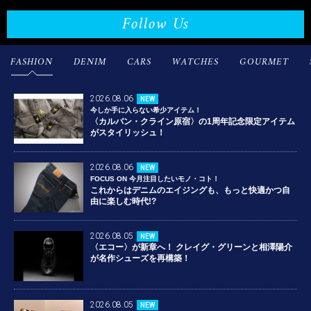
Follow Us
FASHION
DENIM
CARS
WATCHES
GOURMET
2026.08.06
NEW
今しか手に入らない希少アイテム！
〈カルバン・クライン原宿〉の1周年記念限定アイテム
がスタイリッシュ！
2026.08.06
NEW
FOCUS ON 今月注目したいモノ・コト！
これからはデニムのエイジングも、もっと快適かつ自
由に楽しむ時代!?
2026.08.05
NEW
〈エコー〉が新章へ！ クレイグ・グリーンと相澤陽介
が名作シューズを再構築！
2026.08.05
NEW