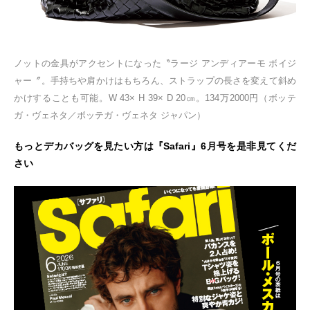
ノットの金具がアクセントになった〝ラージ アンディアーモ ボイジ
ャー〞。手持ちや肩かけはもちろん、ストラップの長さを変えて斜め
かけすることも可能。W 43× H 39× D 20㎝。134万2000円（ボッテ
ガ・ヴェネタ／ボッテガ・ヴェネタ ジャパン）
もっとデカバッグを見たい方は『Safari』6月号を是非見てくだ
さい