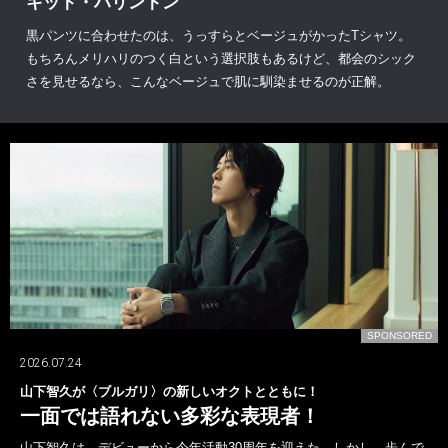
キット・ハリントン
黒パンツに合わせたのは、うっすらとベージュがかったTシャツ。
もちろんメリハリのつく白という選択肢もあるけど、都会のシック
さを見せるなら、こんなベージュで肌に馴染ませるのが正解。
D
SPONSORED
2026.07.24
山下智久が〈ブルガリ〉の新しいオクトとともに！
一面では語れない多彩な表現者！
山下智久は、デビューから今年活動30周年を迎えた。しかし、歩んで