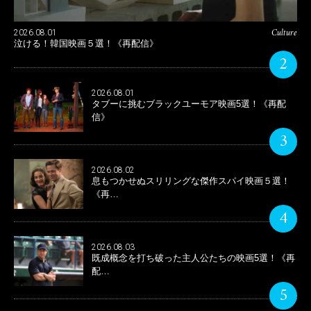
Culture
2026.08.01
泣ける！韓国映画５選！《再配信》
2
2026.08.01
タブーに挑むブラックユーモア映画5選！《再配
信》
3
2026.08.02
息もつかせぬスリリングな傑作スパイ映画５選！
《再…
4
2026.08.03
既成概念を打ち破った主人公たちの映画5選！《再
配…
5