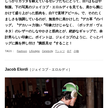
しっかりカラダを鍛えているセレブたちにとって、白Tはもはや
制服。下の写真のジェイコブ・エロルディを見ても、肩から腕に
かけて盛り上がった筋肉を、白Tで直球アピール。で、そのたく
ましさを強調しているのが、無造作に肩かけした〝デカ革〞のバ
ッグ。〝デカい＝力強い〞印象だけじゃなく、〈ボッテガ・ヴェ
ネタ〉のレザーのしなやかさと筋肉とが、絶妙なギャップで、余
計男らしい印象に。ポイントは、ジェイコブのように、ぐっとバ
ッグに腕を押し付け〝腕筋見せ〞すること！
TAGS：
Fashion
Lifestyle
Celebrity
Tシャツ
白T
小物
Jacob Elordi
［ジェイコブ・エロルディ］