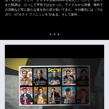
きた軌跡は、けっして平坦ではなかった。アイドルから俳優、海外で
の活動など常に新たな道を自ら切り拓いてきた。その腕元には〈ブル
ガリ〉の“オクト フィニッシモ”がある。そして新作…