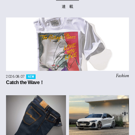
連 載
Fashion
2026.08.07
NEW
Catch the Wave！