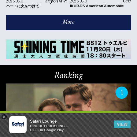
Stay&Travel
Cars
2026.08.01
2026.08.01
ハートに火をつけて！
IKURA’S American Automobile
More
Ranking
1
×
Safari Lounge
VIEW
HINODE PUBLISHING ..
GET - In Google Play