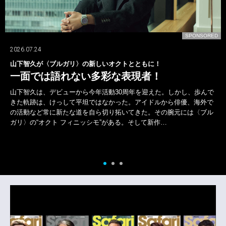
D
SPONSORED
2026.07.24
〈ロエベ〉の新作で差をつける！
"色"と"重ね技"で週末を遊ぶ！
さりげないお洒落を楽しみたい週末。どこかでまわりと差をつけるな
ら、"色"と"重ね技"で遊んで余裕を表現したいところ。そこでおすす
めなのが〈ロエベ〉の新作コレクション。上品で落ち着いたワードロ
ーブを中心としつつ、楽しげな色や粋な小物をひと足…