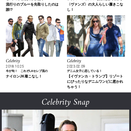
流行りのブルーを先取りしたのは
〈ヴァンズ〉の大人らしい履きこな
誰!?
し！
Celebrity
Celebrity
2018.10.25
2023.02.09
今が旬！ これぞLAセレブ流の
デニム女子に恋している！
ナイロンJK着こなし！
【イヴァンカ・トランプ】リゾート
にぴったりなデニムワンピに惹かれ
ちゃう！
Celebrity Snap