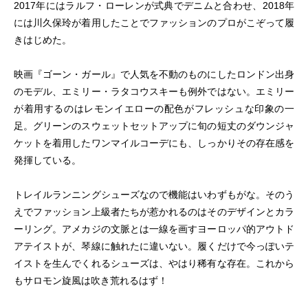
2017年にはラルフ・ローレンが式典でデニムと合わせ、2018年
には川久保玲が着用したことでファッションのプロがこぞって履
きはじめた。
映画『ゴーン・ガール』で人気を不動のものにしたロンドン出身
のモデル、エミリー・ラタコウスキーも例外ではない。エミリー
が着用するのはレモンイエローの配色がフレッシュな印象の一
足。グリーンのスウェットセットアップに旬の短丈のダウンジャ
ケットを着用したワンマイルコーデにも、しっかりその存在感を
発揮している。
トレイルランニングシューズなので機能はいわずもがな。そのう
えでファッション上級者たちが惹かれるのはそのデザインとカラ
ーリング。アメカジの文脈とは一線を画すヨーロッパ的アウトド
アテイストが、琴線に触れたに違いない。履くだけで今っぽいテ
イストを生んでくれるシューズは、やはり稀有な存在。これから
もサロモン旋風は吹き荒れるはず！