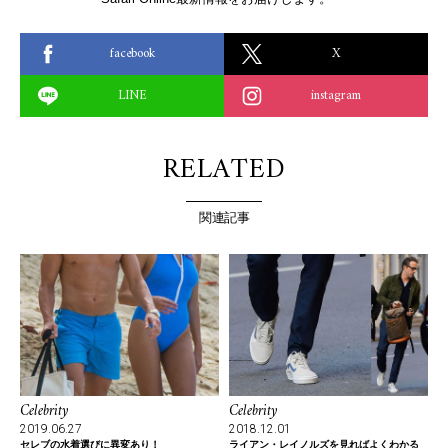
facebook
X
LINE
instagram
RELATED
関連記事
Celebrity
Celebrity
2019.06.27
2018.12.01
セレブの水着選びに異変あり！
ライアン・レイノルズを見ればよくわかる