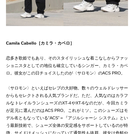
Camila Cabello［カミラ・カベロ］
恋多き歌姫でもあり、そのスタイリッシュな着こなしからファッ
ショニスタとしての地位も確立しているシンガー、カミラ・カベ
ロ。彼女がこの日チョイスしたのが〈サロモン〉のACS PRO。
〈サロモン〉といえばセレブの大好物。数々のウェルドレッサー
からもセレクトされる人気ブランドだ。ただ、人気なのはカラフ
ルなトレイルランシューズのXT-4やXT-6なのだが、今回カミラ
が足元に選んだのはACS PRO。これがミソ。このシューズはモ
デル名ともなっている“ACS”＝『アジルシャーシ システム』とい
う最新技術で、シューズ全体の安定感をサポートしているのが特
徴。サイドはメッシュになっていて通気性も抜群。彼女は色鮮や