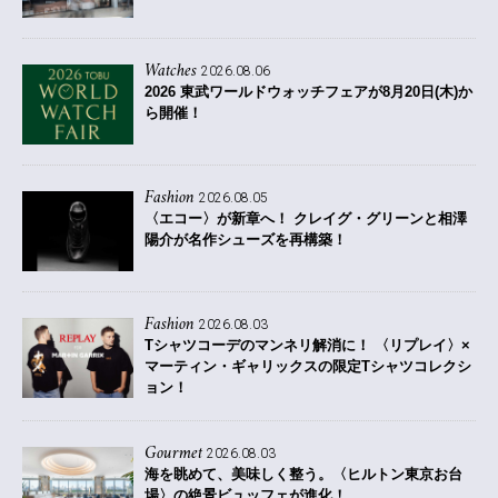
Watches
2026.08.06
2026 東武ワールドウォッチフェアが8月20日(木)か
ら開催！
Fashion
2026.08.05
〈エコー〉が新章へ！ クレイグ・グリーンと相澤
陽介が名作シューズを再構築！
Fashion
2026.08.03
Tシャツコーデのマンネリ解消に！ 〈リプレイ〉×
マーティン・ギャリックスの限定Tシャツコレクシ
ョン！
Gourmet
2026.08.03
海を眺めて、美味しく整う。〈ヒルトン東京お台
場〉の絶景ビュッフェが進化！