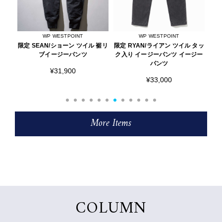
WP WESTPOINT
FREAD
 裾リ
限定 RYAN/ライアン ツイル タッ
シルクコットンニット リラック
S
ク入り イージーパンツ イージー
スTシャツ
si
パンツ
ク
¥13,200
¥33,000
More Items
COLUMN