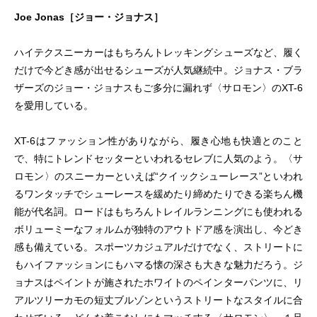
Joe Jonas［ジョー・ジョナス］
ハイテクスニーカーはもちろんトレッキングシューズなど、履く
だけで今どき感が出せるシューズが人気継続中。ジョナス・ブラ
ザーズのジョー・ジョナスもご多分に漏れず〈サロモン〉のXT-6
を愛用している。
XT-6はファッション性がありながら、履き心地も快適とのこと
で、特にトレンドセッターといわれるセレブに人気のよう。〈サ
ロモン〉のスニーカーといえば“クイックシューレース”といわれ
るワンタッチでシューレースを緩めたり締めたりできる楽ちん機
能が代名詞。ロードはもちろんトレイルランニングにも使われる
ボリューミーなフォルムが独特のアウトドア感を演出し、今どき
感も備えている。スポーツカジュアルだけでなく、ストリートに
もハイファッションにもハマる懐の深さも大きな魅力だろう。ジ
ョナスはペイントが施されたホワイトのペインターパンツに、リ
アルツリーカモの短丈ブルゾンというストリートなスタイルに合