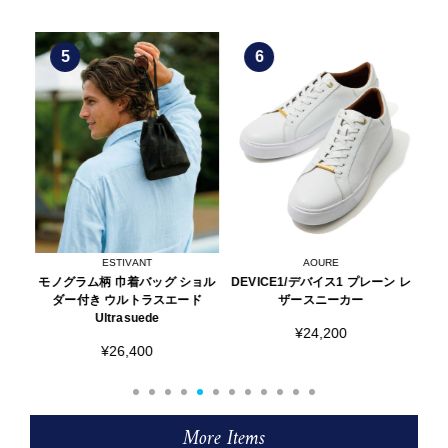
5
6
ESTIVANT
AOURE
インデ
モノグラム柄 巾着バッグ ショル
DEVICE1/デバイス1 プレーン レ
限定
ンツ
ダー付き ウルトラスエード
ザースニーカー
Ultrasuede
¥24,200
¥26,400
More Items