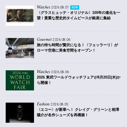
Watches
2026.08.07
NEW
〈グラスヒュッテ・オリジナル〉100年の進化を一
望！貴重な歴史的タイムピースが銀座に集結
Gourmet
2026.08.06
旅の待ち時間が贅沢になる！〈フェッラーリ〉が
ローマ空港に美食空間をオープン！
Watches
2026.08.06
2026 東武ワールドウォッチフェアが8月20日(木)か
ら開催！
Fashion
2026.08.05
〈エコー〉が新章へ！ クレイグ・グリーンと相澤
陽介が名作シューズを再構築！