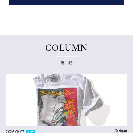
COLUMN
連 載
Fashion
2026.08.07
NEW