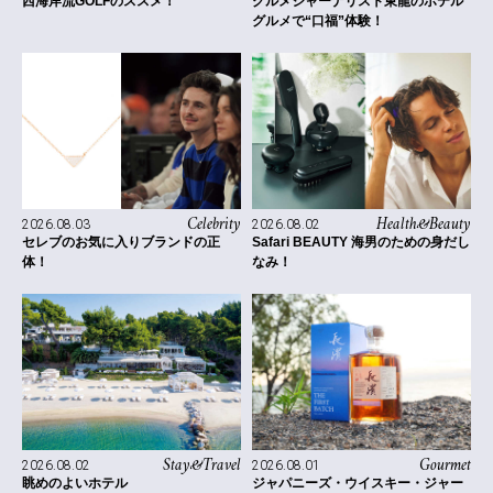
西海岸流GOLFのススメ！
グルメジャーナリスト東龍のホテル
グルメで“口福”体験！
Celebrity
Health&Beauty
2026.08.03
2026.08.02
セレブのお気に入りブランドの正
Safari BEAUTY 海男のための身だし
体！
なみ！
Stay&Travel
Gourmet
2026.08.02
2026.08.01
眺めのよいホテル
ジャパニーズ・ウイスキー・ジャー