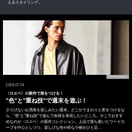
えるスタイリング。
D
SPONSORED
2026.07.24
〈ロエベ〉の新作で差をつける！
"色"と"重ね技"で週末を遊ぶ！
さりげないお洒落を楽しみたい週末。どこかでまわりと差をつけるな
ら、"色"と"重ね技"で遊んで余裕を表現したいところ。そこでおすす
めなのが〈ロエベ〉の新作コレクション。上品で落ち着いたワードロ
ーブを中心としつつ、楽しげな色や粋な小物をひと足…