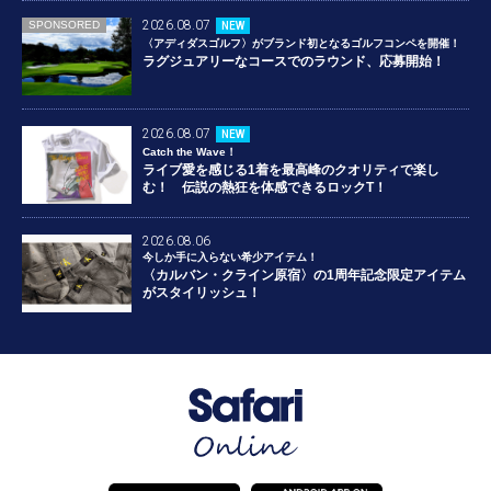
2026.08.07
SPONSORED
NEW
〈アディダスゴルフ〉がブランド初となるゴルフコンペを開催！
ラグジュアリーなコースでのラウンド、応募開始！
2026.08.07
NEW
Catch the Wave！
ライブ愛を感じる1着を最高峰のクオリティで楽し
む！ 伝説の熱狂を体感できるロックT！
2026.08.06
今しか手に入らない希少アイテム！
〈カルバン・クライン原宿〉の1周年記念限定アイテム
がスタイリッシュ！