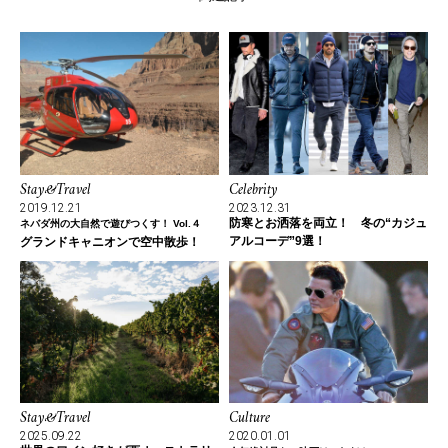
Stay&Travel
Celebrity
2019.12.21
2023.12.31
防寒とお洒落を両立！ 冬の“カジュ
ネバダ州の大自然で遊びつくす！ Vol.４
アルコーデ”9選！
グランドキャニオンで空中散歩！
Stay&Travel
Culture
2025.09.22
2020.01.01