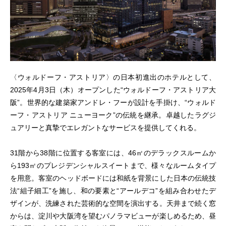
〈ウォルドーフ・アストリア〉の日本初進出のホテルとして、
2025年4月3日（木）オープンした“ウォルドーフ・アストリア大
阪”。世界的な建築家アンドレ・フーが設計を手掛け、“ウォルド
ーフ・アストリア ニューヨーク”の伝統を継承。卓越したラグジ
ュアリーと真摯でエレガントなサービスを提供してくれる。
31階から38階に位置する客室には、46㎡のデラックスルームか
ら193㎡のプレジデンシャルスイートまで、様々なルームタイプ
を用意。客室のヘッドボードには和紙を背景にした日本の伝統技
法“組子細工”を施し、和の要素と“アールデコ”を組み合わせたデ
ザインが、洗練された芸術的な空間を演出する。天井まで続く窓
からは、淀川や大阪湾を望むパノラマビューが楽しめるため、昼