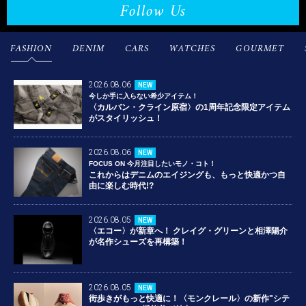
Follow Us
FASHION
DENIM
CARS
WATCHES
GOURMET
2026.08.06
NEW
今しか手に入らない希少アイテム！
〈カルバン・クライン原宿〉の1周年記念限定アイテム
がスタイリッシュ！
2026.08.06
NEW
FOCUS ON 今月注目したいモノ・コト！
これからはデニムのエイジングも、もっと快適かつ自
由に楽しむ時代!?
2026.08.05
NEW
〈エコー〉が新章へ！ クレイグ・グリーンと相澤陽介
が名作シューズを再構築！
2026.08.05
NEW
街歩きがもっと快適に！〈モンクレール〉の新作"シテ