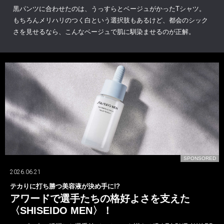
黒パンツに合わせたのは、うっすらとベージュがかったTシャツ。
もちろんメリハリのつく白という選択肢もあるけど、都会のシック
さを見せるなら、こんなベージュで肌に馴染ませるのが正解。
D
SPONSORED
2026.07.24
山下智久が〈ブルガリ〉の新しいオクトとともに！
一面では語れない多彩な表現者！
山下智久は、デビューから今年活動30周年を迎えた。しかし、歩んで