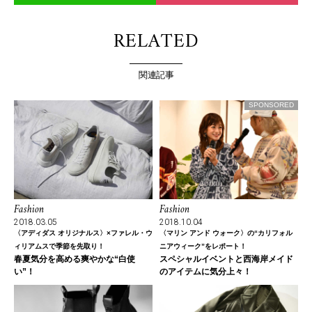
RELATED
関連記事
SPONSORED
Fashion
Fashion
2018.03.05
2018.10.04
〈アディダス オリジナルス〉×ファレル・ウ
〈マリン アンド ウォーク〉の“カリフォル
ィリアムスで季節を先取り！
ニアウィーク”をレポート！
春夏気分を高める爽やかな“白使
スペシャルイベントと西海岸メイド
い”！
のアイテムに気分上々！