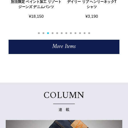
ート
デイリー リブ ヘンリーネックT
テイパード フィットパンツ
限
シャツ
¥21,120
¥3,190
More Items
COLUMN
連 載