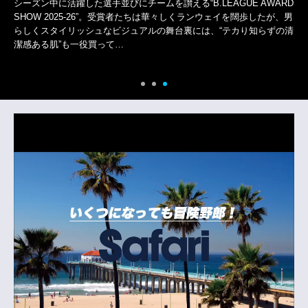
きた軌跡は、けっして平坦ではなかった。アイドルから俳優、海外で
の活動など常に新たな道を自ら切り拓いてきた。その腕元には〈ブル
ガリ〉の“オクト フィニッシモ”がある。そして新作…