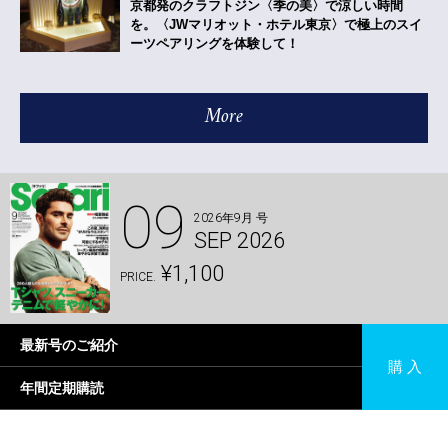
京都発のクラフトジン〈季の美〉で涼しい時間
を。〈JWマリオット・ホテル東京〉で極上のスイ
ーツペアリングを体験して！
More
09
2026年9月 号
SEP 2026
¥1,100
PRICE.
最新号のご紹介
購 入
年間定期購読