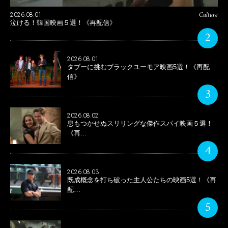
Culture
2026.08.01
泣ける！韓国映画５選！《再配信》
2
2026.08.01
タブーに挑むブラックユーモア映画5選！《再配
信》
3
2026.08.02
息もつかせぬスリリングな傑作スパイ映画５選！
《再…
4
2026.08.03
既成概念を打ち破った主人公たちの映画5選！《再
配…
5