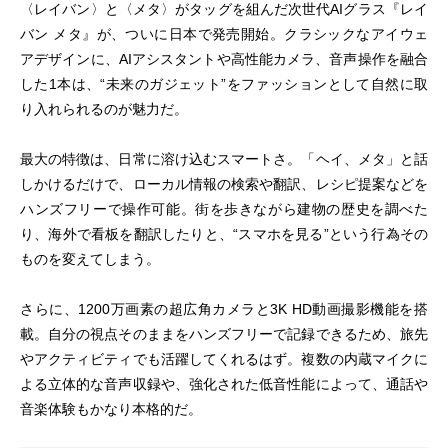
〈レイバン〉と〈メタ〉がタッグを組んだ次世代AIグラス『レイ
バン メタ』が、ついに日本で発売開始。クラシックなアイウェ
アデザインに、AIアシスタントや高性能カメラ、音声操作を融合
した1本は、“未来のガジェット”をファッションとして自然に取
り入れられるのが魅力だ。
最大の特徴は、日常に溶け込むスマートさ。「ヘイ、メタ」と話
しかけるだけで、ローカル情報の検索や翻訳、レシピ提案などを
ハンズフリーで操作可能。街を歩きながら建物の歴史を調べた
り、海外で看板を翻訳したりと、“スマホを見る”という行為その
ものを変えてしまう。
さらに、1200万画素の超広角カメラと3K HD動画撮影機能を搭
載。自分の視点そのままをハンズフリーで記録できるため、旅先
やアクティビティでも活躍してくれるはず。複数の内蔵マイクに
よる立体的な音声収録や、強化された低音性能によって、通話や
音楽体験もかなり本格的だ。