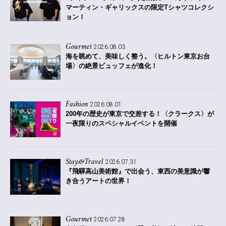
マーティン・ギャリックスの限定Tシャツコレクシ
ョン！
Gourmet
2026.08.03
海を眺めて、美味しく整う。〈ヒルトン東京お台
場〉の絶景ビュッフェが進化！
Fashion
2026.08.01
200年の歴史が東京で交差する！〈クラークス〉が
一夜限りのスペシャルイベントを開催
Stay&Travel
2026.07.31
『飛驒高山美術館』で出会う、東西の美意識が響
き合うアートの世界！
Gourmet
2026.07.28