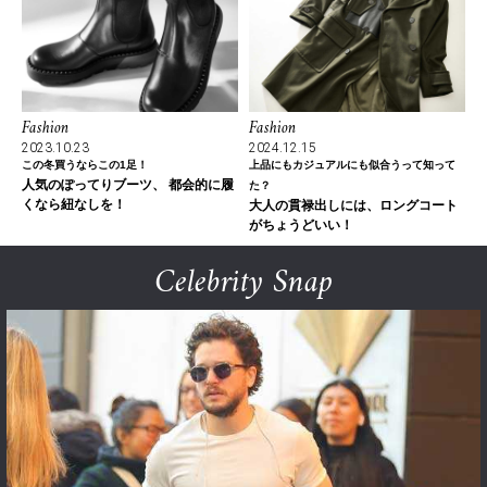
Fashion
Fashion
2023.10.23
2024.12.15
この冬買うならこの1足！
上品にもカジュアルにも似合うって知って
人気のぽってりブーツ、 都会的に履
た？
くなら紐なしを！
大人の貫禄出しには、ロングコート
がちょうどいい！
Celebrity Snap