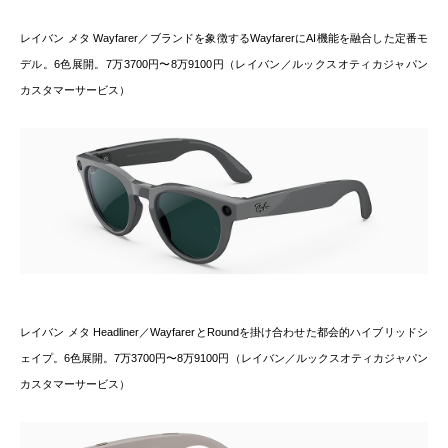
レイバン メタ Wayfarer／ブランドを象徴するWayfarerにAI機能を融合した定番モ
デル。6色展開。7万3700円〜8万9100円（レイバン／ルックスオティカジャパン
カスタマーサービス）
レイバン メタ Headliner／WayfarerとRoundを掛け合わせた都会的ハイブリッドシ
ェイプ。6色展開。7万3700円〜8万9100円（レイバン／ルックスオティカジャパン
カスタマーサービス）