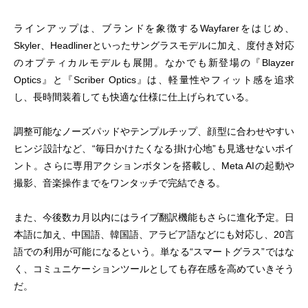
ラインアップは、ブランドを象徴するWayfarerをはじめ、
Skyler、Headlinerといったサングラスモデルに加え、度付き対応
のオプティカルモデルも展開。なかでも新登場の『Blayzer
Optics』と『Scriber Optics』は、軽量性やフィット感を追求
し、長時間装着しても快適な仕様に仕上げられている。
調整可能なノーズパッドやテンプルチップ、顔型に合わせやすい
ヒンジ設計など、“毎日かけたくなる掛け心地”も見逃せないポイ
ント。さらに専用アクションボタンを搭載し、Meta AIの起動や
撮影、音楽操作までをワンタッチで完結できる。
また、今後数カ月以内にはライブ翻訳機能もさらに進化予定。日
本語に加え、中国語、韓国語、アラビア語などにも対応し、20言
語での利用が可能になるという。単なる“スマートグラス”ではな
く、コミュニケーションツールとしても存在感を高めていきそう
だ。