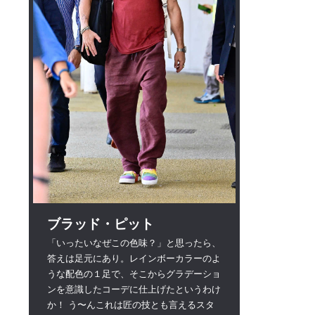
ブラッド・ピット
「いったいなぜこの色味？」と思ったら、
答えは足元にあり。レインボーカラーのよ
うな配色の１足で、そこからグラデーショ
ンを意識したコーデに仕上げたというわけ
か！ う〜んこれは匠の技とも言えるスタ