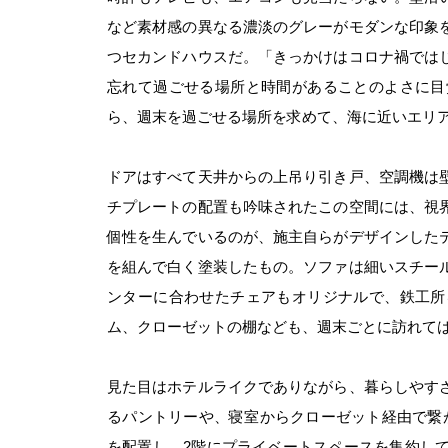
など素材感の異なる濃淡のグレーがモダンな印象
つセカンドハウスだ。「きっかけはコロナ禍では
忘れて過ごせる場所と時間があることのよさに目
ら、週末を過ごせる場所を求めて、海に近いエリ
ドアはすべて天井からの上吊り引き戸、空調機は
チプレートの配置も吟味されたこの空間には、視
個性を生んでいるのが、施主自らがデザインした
を組んで白く塗装したもの。ソファは細いスチー
ンターに合わせたチェアもオリジナルで、鉄工所
ム、クローゼットの棚なども、週末ごとに訪れては
見た目はホテルライクでありながら、暮らしやす
るパントリーや、寝室からクローゼット経由で繋が
を配置し、2階にプライベートスペースを集約し