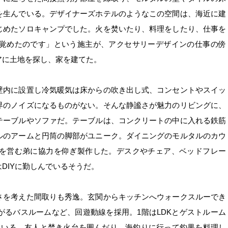
を生んでいる。デザイナーズホテルのようなこの空間は、海近に建
じめたソロキャンプでした。火を焚いたり、料理をしたり、仕事を
覚めたのです」という施主が、アクセサリーデザインの仕事の傍
アに土地を探し、家を建てた。
壁内に設置し冷気暖気は床からの吹き出し式、コンセントやスイッ
界のノイズになるものがない。そんな静謐さが魅力のリビングに、
テーブルやソファだ。テーブルは、コンクリートの中に入れる鉄筋
ルのアームと円筒の脚部がユニーク。ダイニングのモルタルのカウ
を営む弟に協力を仰ぎ製作した。デスクやチェア、ベッドフレー
DIYに勤しんでいるそうだ。
さを考えた間取りも秀逸。玄関からキッチンへウォークスルーでき
るバスルームなど、回遊動線を採用。1階はLDKとゲストルーム
ている。友人と焚き火台を囲んだり、海釣りに行って釣果を料理し