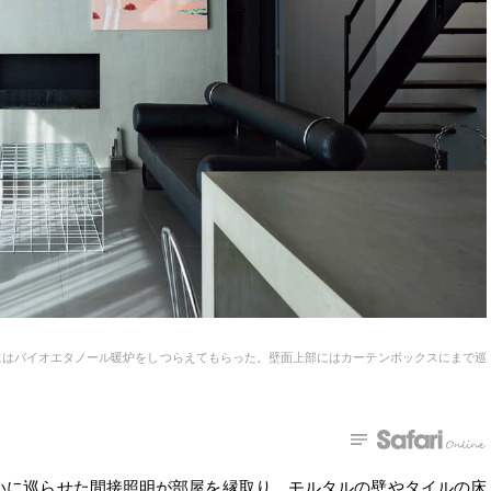
にはバイオエタノール暖炉をしつらえてもらった。壁面上部にはカーテンボックスにまで巡
いに巡らせた間接照明が部屋を縁取り、モルタルの壁やタイルの床